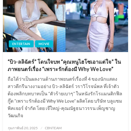
ENTERTAIN
MOVIE
“บิว-ลลิฉัตร์” โดนใจบท “คุณหนูไฮโซเอาแต่ใจ” ใน
ภาพยนตร์เรื่อง “เพราะรักต้องมี Why We Love”
ถือได้ว่าเป็นผลงานด้านภาพยนตร์เรื่องที่ 4 ของนักแสดง
สาวดีกรีนางงามอย่าง บิว-ลลิฉัตร์ วราวิโรจน์พล ที่เจ้าตัว
ต้องพลิกบทบาทเป็น “ตัวร้ายเบาๆ” ในหนังรักโรแมนติกฟีล
กู๊ด “เพราะรักต้องมี Why We Love” ผลิตโดย บริษัท บลูแซม
พิคเจอร์ จำกัด โดย เจ๊ใหญ่-คุณณัฐธนาวรรน เพ็ญชาญ
วัฒนกิจ
Posted
กุมภาพันธ์ 20, 2025
CBNTEAM