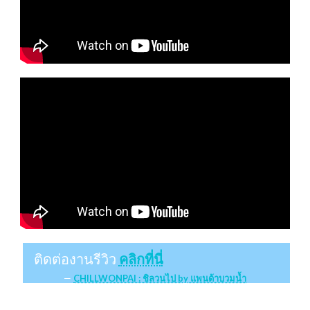
ติดต่องานรีวิว
คลิกที่นี่
CHILLWONPAI : ชิลวนไป by แพนด้าบวมน้ำ