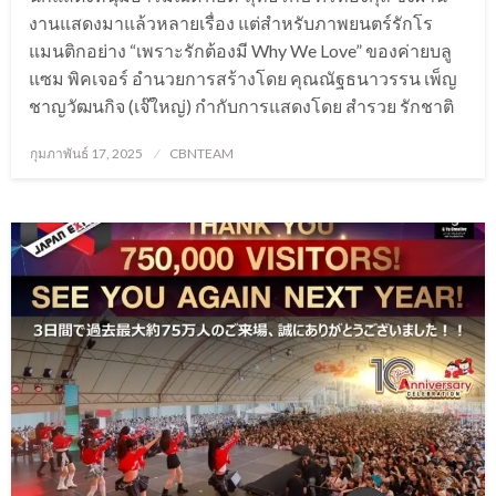
งานแสดงมาแล้วหลายเรื่อง แต่สำหรับภาพยนตร์รักโร
แมนติกอย่าง “เพราะรักต้องมี Why We Love” ของค่ายบลู
แซม พิคเจอร์ อำนวยการสร้างโดย คุณณัฐธนาวรรน เพ็ญ
ชาญวัฒนกิจ (เจ๊ใหญ่) กำกับการแสดงโดย สำรวย รักชาติ
Posted
กุมภาพันธ์ 17, 2025
CBNTEAM
on