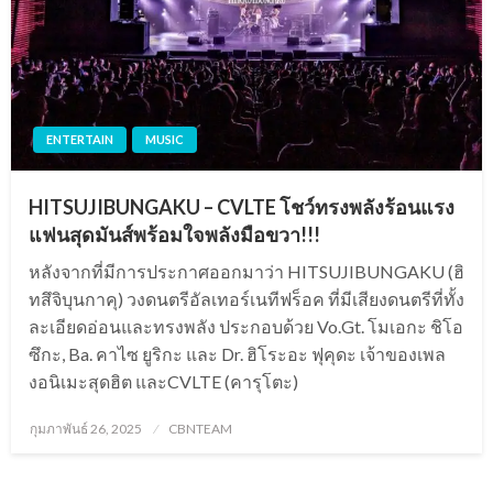
ENTERTAIN
MUSIC
HITSUJIBUNGAKU – CVLTE โชว์ทรงพลังร้อนแรง
แฟนสุดมันส์พร้อมใจพลังมือขวา!!!
หลังจากที่มีการประกาศออกมาว่า HITSUJIBUNGAKU (ฮิ
ทสึจิบุนกาคุ) วงดนตรีอัลเทอร์เนทีฟร็อค ที่มีเสียงดนตรีที่ทั้ง
ละเอียดอ่อนและทรงพลัง ประกอบด้วย Vo.Gt. โมเอกะ ชิโอ
ซึกะ, Ba. คาไซ ยูริกะ และ Dr. ฮิโระอะ ฟุคุดะ เจ้าของเพล
งอนิเมะสุดฮิต และCVLTE (คารุโตะ)
Posted
กุมภาพันธ์ 26, 2025
CBNTEAM
on