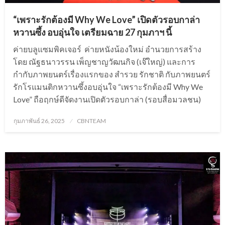
“เพราะรักต้องมี Why We Love” เปิดตัวรอบกาล่า
หวานซึ้ง อบอุ่นใจ เตรียมฉาย 27 กุมภาฯ นี้
ค่ายบลูแซมพิคเจอร์ ค่ายหนังน้องใหม่ อำนวยการสร้าง
โดย ณัฐธนาวรรน เพ็ญชาญวัฒนกิจ (เจ๊ใหญ่) และการ
กำกับภาพยนตร์เรื่องแรกของ สำรวย รักชาติ กับภาพยนตร์
รักโรแมนติกหวานซึ้งอบอุ่นใจ “เพราะรักต้องมี Why We
Love” ถือฤกษ์ดีจัดงานเปิดตัวรอบกาล่า (รอบสื่อมวลชน)
Posted
กุมภาพันธ์ 26, 2025
CBNTEAM
on