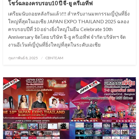
โชว์ฉลองครบรอบ10 ปี จี-ยู ครีเอทีฟ
เตรียมนับถอยหลังกันแล้ว!!! สำหรับงานมหกรรมญี่ปุ่นที่ยิ่ง
ใหญ่ที่สุดในเอเชีย JAPAN EXPO THAILAND 2025 ฉลอง
ครบรอบปีที่ 10 อย่างยิ่งใหญ่ในธีม Celebrate 10th
Anniversary จัดโดย บริษัท จี-ยู ครีเอทีฟ จำกัด บริษัทฯ จัด
งานอีเว้นท์ญี่ปุ่นที่ยิ่งใหญ่ที่สุดในระดับเอเชีย
Posted
กุมภาพันธ์ 8, 2025
CBNTEAM
on