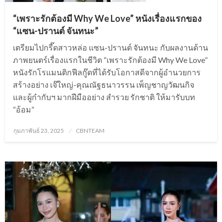
“เพราะรักต้องมี Why We Love” หนังเรื่องแรกของ
“แซน-ปรานต์ จันทนะ”
เตรียมไปกรี๊ดสาวหล่อ แซน-ปรานต์ จันทนะ กับผลงานด้าน
ภาพยนตร์เรื่องแรกในชีวิต “เพราะรักต้องมี Why We Love”
หนังรักโรแมนติกฟีลกู๊ดที่ได้รับโอกาสดีจากผู้อำนวยการ
สร้างอย่าง เจ๊ใหญ่-คุณณัฐธนาวรรน เพ็ญชาญวัฒนกิจ
และผู้กำกับฯ มากฝีมืออย่าง สำรวย รักชาติ ให้มารับบท
“อ้อม”
Posted
กุมภาพันธ์ 23, 2025
CBNTEAM
on