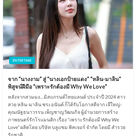
ENTERTAIN
จาก “นางงาม” สู่ “นางเอกป้ายแดง” “หลิน-มาลิน”
พิสูจน์ฝีมือ “เพราะรักต้องมี Why We Love”
หลังจากสวมมง…มิสแกรนด์ไทยแลนด์ ประจำปี 2024 สาว
สวย หลิน-มาลิน ชระอนันต์ ก็ได้รับโอกาสดีจาก เจ๊ใหญ่-
คุณณัฐธนาวรรน เพ็ญชาญวัฒนกิจ ผู้อำนวยการสร้าง
ภาพยนตร์รักโรแมนติก เรื่อง “เพราะรักต้องมี Why We
Love” ผลิตโดย บริษัท บลูแซม พิคเจอร์ จำกัด โดยมี สำรวย
รักชาติ