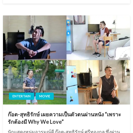
on
ENTERTAIN
MOVIE
ก๊อต-สุทธิรักษ์ เผยความเป็นตัวตนผ่านหนัง “เพราะ
รักต้องมี Why We Love”
นักแสดงหนุ่มอารมณ์ดี ก๊อต-สุทธิรักษ์ ศรีทองกุล ซึ่งผ่าน