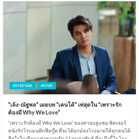
ENTERTAIN
MOVIE
“เล้ง-ณัฐพล” เผยบท “เคนโด้” เท่สุดใน “เพราะรัก
ต้องมี Why We Love”
“เพราะรักต้องมี Why We Love” ของค่ายบลูแซม พิคเจอร์
หนังรักโรแมนติกฟีลกู๊ด ที่จะได้ฤกษ์ลงโรงฉายให้ทุกคนได้
ฮีลใจในเดือนแห่งความรัก 27 กุมภาพันธ์ ที่จะถึงนี้ในโรง