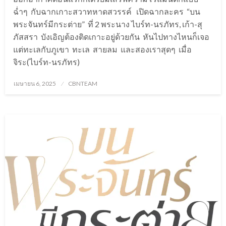
ฉ่ำๆ กับฉากเกาะสวาทหาดสวรรค์ เปิดฉากละคร “บน
พระจันทร์มีกระต่าย” ที่ 2 พระนาง ไบร์ท-นรภัทร, เก้า-สุ
ภัสสรา บังเอิญต้องติดเกาะอยู่ด้วยกัน หันไปทางไหนก็เจอ
แต่ทะเลกับภูเขา ทะเล สายลม และสองเราสุดๆ เมื่อ
จิระ(ไบร์ท-นรภัทร)
Posted
เมษายน 6, 2025
CBNTEAM
on