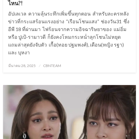
ไหน?!
อัปเลเวล ความลุ้นระทึกเพิ่มขึ้นทุกตอน สำหรับละครหลัง
ข่าวที่กระแสร้อนแรงอย่าง “เรือนโชนแสง” ช่องวัน31 ซึ่ง
อีพี 18 ที่ผ่านมา ไฟร้อนจากความอิจฉาริษยาของ แม่อิ่ม
หรือ ปูเป้-รามาวดี ก็ยังคงโหมกระหน่ำลุกโชนไม่หยุด
แถมล่าสุดยังจับตัว เกื้อ(ทอย ปฐมพงศ์), เดือน(หญิง รฐา)
และ บุหงา
Posted
มีนาคม 28, 2025
CBNTEAM
on