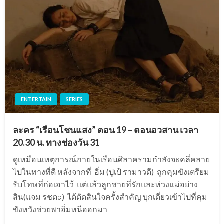
ENTERTAIN
SERIES
ละคร “เรือนโชนแสง” ตอน 19 – ตอนอวสาน เวลา
20.30 น. ทางช่องวัน 31
ดูเหมือนเหตุการณ์ภายในเรือนศิลาครามกำลังจะคลี่คลาย
ไปในทางที่ดี หลังจากที่ อิ่ม (ปูเป้ รามาวดี) ถูกคุมขังเตรียม
รับโทษที่ก่อเอาไว้ แต่แล้วลูกชายที่รักและห่วงแม่อย่าง
สิน(แจม รชตะ) ได้ตัดสินใจครั้งสำคัญ บุกเดี่ยวเข้าไปที่คุม
ขังหวังช่วยพาอิ่มหนีออกมา