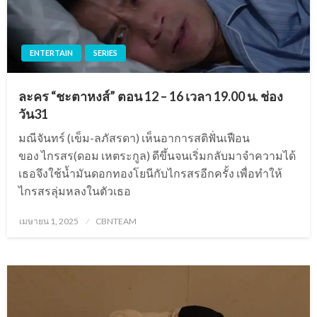
ENTERTAIN
SERIES
ละคร “ชะตาหงส์” ตอน 12 – 16 เวลา 19.00 น. ช่อง
วัน31
มณีจันทร์ (เข็ม-ลภัสรดา) เห็นอาการสติฟั่นเฟือน
ของ ไกรสร(ดอม เหตระกูล) ดีขึ้นจนเริ่มกลับมาจำความได้
เธอจึงใช้น้ำมันดอกทองโยนีกับไกรสรอีกครั้ง เพื่อทำให้
ไกรสรลุ่มหลงในตัวเธอ
Posted
เมษายน 1, 2025
CBNTEAM
on