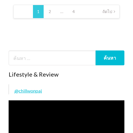
Posts
pagination
1
2
…
4
ถัดไป
Lifestyle & Review
@chillwonpai