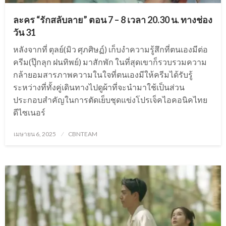
ละคร “รักสลับลาย” ตอน 7 – 8 เวลา 20.30 น. ทางช่อง
วัน 31
หลังจากที่ ตุลย์(มิว ศุภศิษฏ์) เก็บงำความรู้สึกที่ตนเองมีต่อ
ครีม(ปุ๊กลุก ฝนทิพย์) มาสักพัก ในที่สุดเขาก็รวบรวมความ
กล้ายอมสารภาพความในใจที่ตนเองมีให้ครีมได้รับรู้
ระหว่างที่ทั้งคู่เดินทางไปดูผ้าที่จะนำมาใช้เป็นส่วน
ประกอบสำคัญในการตัดเย็บชุดแข่งโปรเจ็คไอคอนิคไทย
ดีไซเนอร์
Posted
เมษายน 6, 2025
CBNTEAM
on