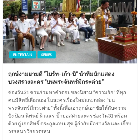
ENTERTAIN
SERIES
ฤกษ์งามยามดี “ไบร์ท–เก้า-บี” นำทีมนักแสดง
บวงสรวงละคร “บนพระจันทร์มีกระต่าย”
ช่องวัน31 ชวนร่วมหาคำตอบของนิยาม “ความรัก” ที่ทุก
คนมีสิทธิ์เลือกเอง ในละครเรื่องใหม่แกะกล่อง “บน
พระจันทร์มีกระต่าย” ทั้งนี้เพื่อเอาฤกษ์เอาชัยให้กับความ
ปัง ป้อน นิพนธ์ ผิวเณร บิ๊กบอสฝ่ายละครช่องวัน31 พร้อม
ด้วย กู่ เอกสิทธิ์ ตระกูลเกษมสุข ผู้กำกับมือรางวัล และ เจี๊ยบ
วรรธนา วีรยวรรธน