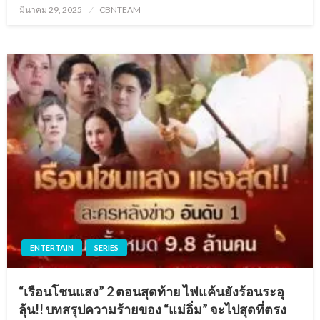
Posted
มีนาคม 29, 2025
CBNTEAM
on
ENTERTAIN
SERIES
“เรือนโชนแสง” 2 ตอนสุดท้าย ไฟแค้นยังร้อนระอุ
ลุ้น!! บทสรุปความร้ายของ “แม่อิ่ม” จะไปสุดที่ตรง