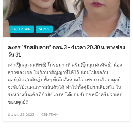
ENTERTAIN
SERIES
ละคร “รักสลับลาย” ตอน 3 – 4 เวลา 20.30 น. ทางช่อง
วัน 31
เค้ก(ปุ๊กลุก ฝนทิพย์) โกรธมากที่ ครีม(ปุ๊กลุก ฝนทิพย์) น้อง
สาวของเธอ ไม่รักษาสัญญาที่ให้ไว้ แอบไปเจอกับ
ตุลย์(มิว ศุภศิษฏ์) ทั้งๆ ที่เค้กสั่งห้ามไว้ เพราะกลัวว่าตุลย์
จะจับโป๊ะแผนการสลับตัวได้ ทำให้ทั้งคู่มีปากเสียงกัน ใน
ระหว่างนั้นเค้กที่กำลังโกรธ ได้ยอมรับต่อหน้าครีมว่าเธอ
ชอบตุลย์!!
Posted
มีนาคม 25, 2025
CBNTEAM
on