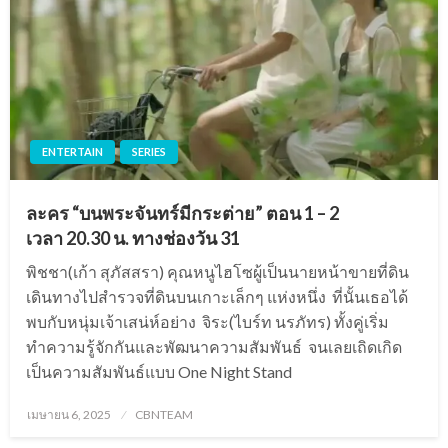
ENTERTAIN
SERIES
ละคร “บนพระจันทร์มีกระต่าย” ตอน 1 – 2
เวลา 20.30 น. ทางช่องวัน 31
พิชชา(เก้า สุภัสสรา) คุณหนูไฮโซผู้เป็นนายหน้าขายที่ดิน
เดินทางไปสำรวจที่ดินบนเกาะเล็กๆ แห่งหนึ่ง ที่นั้นเธอได้
พบกับหนุ่มเจ้าเสน่ห์อย่าง จิระ(ไบร์ท นรภัทร) ทั้งคู่เริ่ม
ทำความรู้จักกันและพัฒนาความสัมพันธ์ จนเลยเถิดเกิด
เป็นความสัมพันธ์แบบ One Night Stand
Posted
เมษายน 6, 2025
CBNTEAM
on