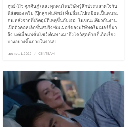
ตุลย์ (มิว ศุภศิษฏ์) และทุกคนในบริษัทรู้สึกประหลาดใจกับ
นิสัยของ ครีม (ปุ๊กลุก ฝนทิพย์) ที่เปลี่ยนไปเหมือนเป็นคนละ
คน หลังจากที่เกิดอุบัติเหตุขึ้นกับเธอ ในขณะเดียวกันงาน
เปิดตัวคอลเล็กชั่นสปริง/ซัมเมอร์ของบริษัทดรีมเมอร์ก็มา
ถึง แต่เมื่อแฟชั่นโชว์เดินทางมาถึงโชว์สุดท้าย ก็เกิดเรื่อง
บางอย่างขึ้นภายในงาน!!
Posted
เมษายน 1, 2025
CBNTEAM
on