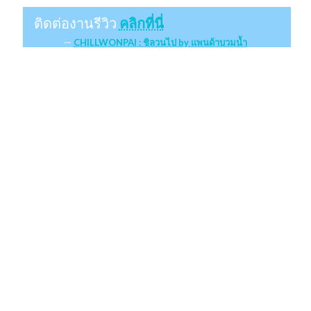
ติดต่องานรีวิว
คลิกที่นี่
CHILLWONPAI : ชิลวนไป by แพนด้าบวมน้ำ