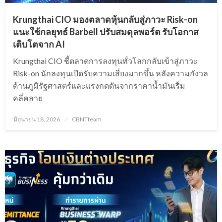
Krungthai CIO มองตลาดหุ้นกลับสู่ภาวะ Risk-on
แนะใช้กลยุทธ์ Barbell ปรับสมดุลพอร์ต รับโอกาส
เติบโตจาก AI
Krungthai CIO ชี้ตลาดการลงทุนทั่วโลกกลับเข้าสู่ภาวะ
Risk-on นักลงทุนเปิดรับความเสี่ยงมากขึ้น หลังความกังวล
ด้านภูมิรัฐศาสตร์และแรงกดดันจากราคาน้ำมันเริ่ม
คลี่คลาย
Posted
มิถุนายน 18, 2026
CBNTteam
on