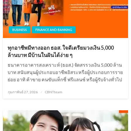
BUSINESS
FINANCE AND BANKING
ทุกอาชีพมีทางออก ธอส. ใจดีเตรียมวงเงิน 5,000
ล้านบาท มีบ้านในฝันได้ง่าย ๆ
ธนาคารอาคารสงเคราะห์ (ธอส.) จัดสรรวงเงิน 5,000 ล้าน
บาท สนับสนุนผู้ประกอบอาชีพอิสระหรือผู้ประกอบการราย
ย่อย อาทิ ค้าขาย คนขับแท็กซี่ ฟรีแลนซ์ หรือผู้รับจ้างทั่วไป
Posted
กุมภาพันธ์ 27, 2026
CBNTteam
on