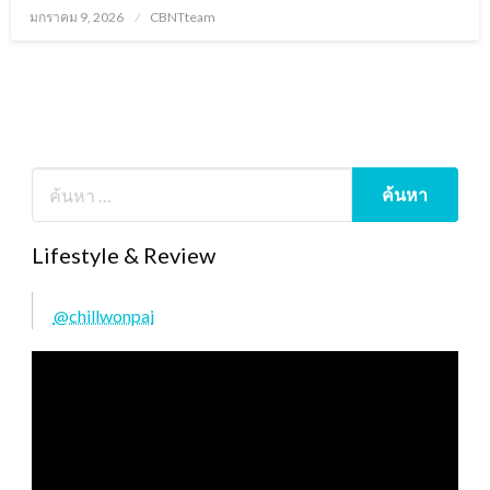
Posted
มกราคม 9, 2026
CBNTteam
on
Lifestyle & Review
@chillwonpai