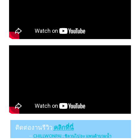
ติดต่องานรีวิว
คลิกที่นี่
CHILLWONPAI : ชิลวนไป by แพนด้าบวมน้ำ