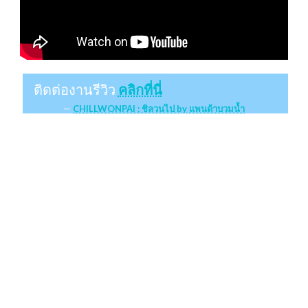
ติดต่องานรีวิว
คลิกที่นี่
CHILLWONPAI : ชิลวนไป by แพนด้าบวมน้ำ