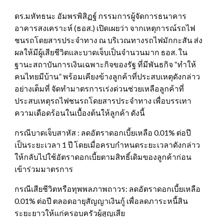
ดร.มหัทธนะ อัมพรพิสิฏฐ์ กรรมการผู้จัดการธนาคาร
อาคารสงเคราะห์ (ธอส.) เปิดเผยว่า จากเหตุการณ์รถไฟ
ชนรถโดยสารประจำทาง ณ บริเวณทางรถไฟมักกะสัน ส่ง
ผลให้มีผู้เสียชีวิตและบาดเจ็บเป็นจำนวนมาก ธอส. ใน
ฐานะสถาบันการเงินเฉพาะกิจของรัฐ ที่มีพันธกิจ “ทำให้
คนไทยมีบ้าน” พร้อมเคียงข้างลูกค้าที่ประสบเหตุดังกล่าว
อย่างเต็มที่ จัดทำมาตรการเร่งด่วนช่วยเหลือลูกค้าที่
ประสบเหตุรถไฟชนรถโดยสารประจำทาง เพื่อบรรเทา
ความเดือดร้อนในเบื้องต้นให้ลูกค้า ดังนี้
กรณีบาดเจ็บสาหัส : ลดอัตราดอกเบี้ยเหลือ 0.01% ต่อปี
เป็นระยะเวลา 1 ปี โดยเมื่อครบกำหนดระยะเวลาดังกล่าว
ให้กลับไปใช้อัตราดอกเบี้ยตามสิทธิ์เดิมของลูกค้าก่อน
เข้าร่วมมาตรการ
กรณีเสียชีวิตหรือทุพพลภาพถาวร: ลดอัตราดอกเบี้ยเหลือ
0.01% ต่อปี ตลอดอายุสัญญาเงินกู้ เพื่อลดภาระหนี้สิน
ระยะยาวให้แก่ครอบครัวผู้สูญเสีย