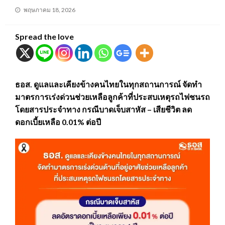
Posted
พฤษภาคม 18, 2026
on
Spread the love
ธอส. ดูแลและเคียงข้างคนไทยในทุกสถานการณ์ จัดทำ
มาตรการเร่งด่วนช่วยเหลือลูกค้าที่ประสบเหตุรถไฟชนรถ
โดยสารประจำทาง กรณีบาดเจ็บสาหัส – เสียชีวิต ลด
ดอกเบี้ยเหลือ 0.01% ต่อปี