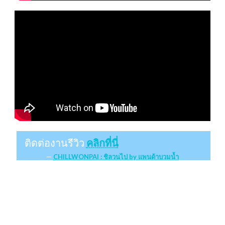
ติดต่องานรีวิว
คลิกที่นี่
CHILLWONPAI : ชิลวนไป by แพนด้าบวมน้ำ