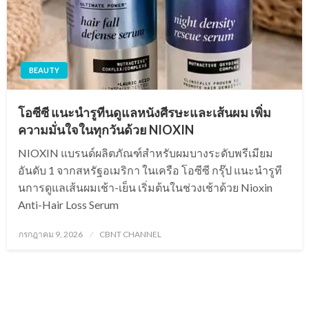
BEAUTY
โอซีซี แนะนำรูทีนดูแลหนังศีรษะและเส้นผม เพิ่ม
ความมั่นใจในทุกวันด้วย NIOXIN
NIOXIN แบรนด์ผลิตภัณฑ์สำหรับผมบางระดับพรีเมียม
อันดับ 1 จากสหรัฐอเมริกา ในเครือ โอซีซี กรุ๊ป แนะนำรูที
นการดูแลเส้นผมเช้า-เย็น เริ่มต้นในช่วงเช้าด้วย Nioxin
Anti-Hair Loss Serum
Posted
กรกฎาคม 9, 2026
CBNT CHANNEL
on