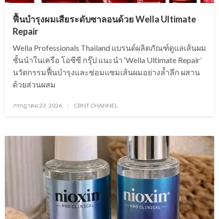
ฟื้นบำรุงผมเสียระดับซาลอนด้วย Wella Ultimate
Repair
Wella Professionals Thailand แบรนด์ผลิตภัณฑ์ดูแลเส้นผม
ชั้นนำในเครือ โอซีซี กรุ๊ป แนะนำ ‘Wella Ultimate Repair’
นวัตกรรมฟื้นบำรุงและซ่อมแซมเส้นผมอย่างล้ำลึก ผสาน
ด้วยส่วนผสม
Posted
กรกฎาคม 23, 2026
CBNT CHANNEL
on