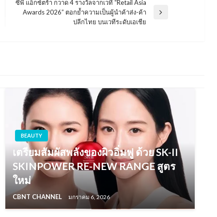
ซีพี แอ็กซ์ตร้า กวาด 4 รางวัลจากเวที “Retail Asia
Awards 2026” ตอกย้ำความเป็นผู้นำค้าส่ง-ค้า
Next
ปลีกไทย บนเวทีระดับเอเชีย
Post
BEAUTY
เตรียมสัมผัสพลังของผิวอิ่มฟู ด้วย SK-II
SKINPOWER RE-NEW RANGE สูตร
ใหม่
CBNT CHANNEL
มกราคม 6, 2026