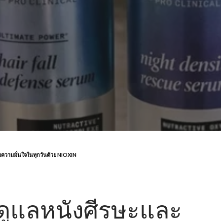
่มความมั่นใจในทุกวันด้วย NIOXIN
นดูแลหนังศีรษะและ