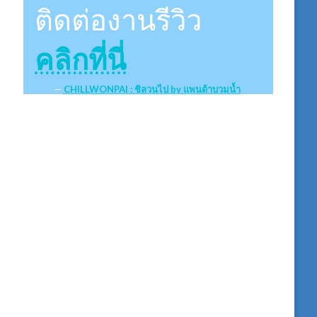
ติดต่องานรีวิว
คลิกที่นี่
CHILLWONPAI : ชิลวนไป by แพนด้าบวมน้ำ