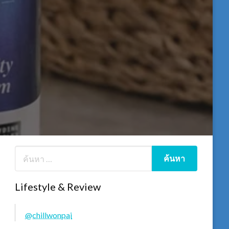
Lifestyle & Review
@chillwonpai