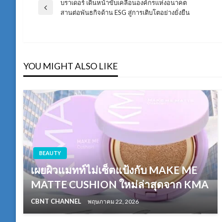
บราเดอร์ เดินหน้าขับเคลื่อนองค์กรแห่งอนาคต
แนะแนว
Previous
สานต่อพันธกิจด้าน ESG สู่การเติบโตอย่างยั่งยืน
Post
เรื่อง
YOU MIGHT ALSO LIKE
BEAUTY
เผยผิวแมทท์ไม่เซ็ตแป้งกับ MAKE ME
MATTE CUSHION ใหม่ล่าสุดจาก KMA
CBNT CHANNEL
พฤษภาคม 22, 2026