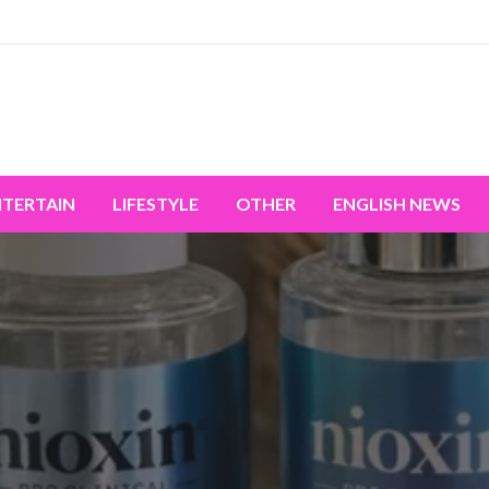
miss the world's movement.
NTERTAIN
LIFESTYLE
OTHER
ENGLISH NEWS