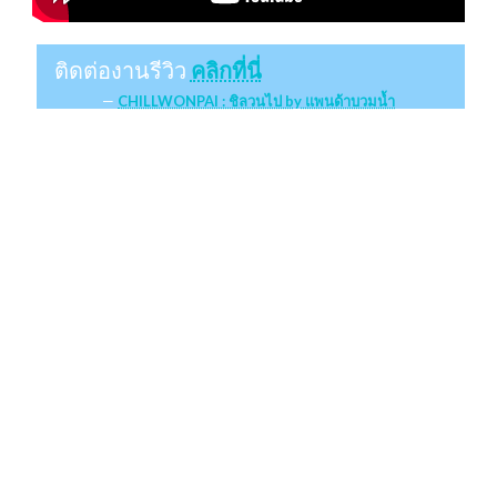
ติดต่องานรีวิว
คลิกที่นี่
CHILLWONPAI : ชิลวนไป by แพนด้าบวมน้ำ