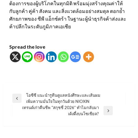
ต้องการของผู้บริโภคในทุกมิติ พร้อมมุ่งสร้างคุณค่าให้
กับลูกค้า คู่ค้า สังคม และสิ่งแวดล้อมอย่างสมดุล ตอกย้ำ
ศักยภาพของ ซีพี แอ็กซ์ตร้า ในฐานะผู้นำธุรกิจค้าส่งและ
ค้าปลีกในระดับภูมิภาคเอเชีย
Spread the love
แนะแนว
โอซีซี แนะนำรูทีนดูแลหนังศีรษะและเส้นผม
Previous
เพิ่มความมั่นใจในทุกวันด้วย NIOXIN
เรื่อง
Post
เทรนด์เก่าคืนชีพ “สกุชชี่ 2026” ทำไมกลับมา
Next
เด้งดึ๋งบนโซเชียล?
Post