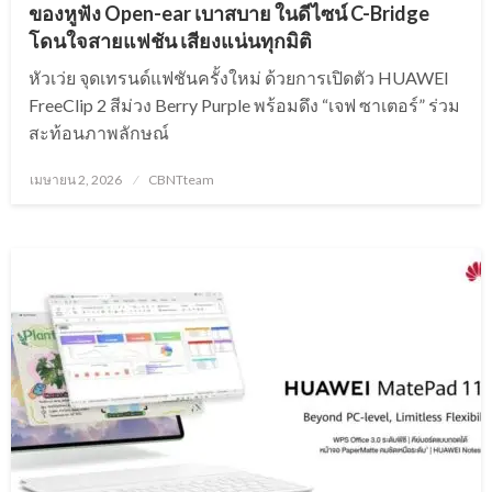
ของหูฟัง Open-ear เบาสบาย ในดีไซน์ C-Bridge
โดนใจสายแฟชัน เสียงแน่นทุกมิติ
หัวเว่ย จุดเทรนด์แฟชันครั้งใหม่ ด้วยการเปิดตัว HUAWEI
FreeClip 2 สีม่วง Berry Purple พร้อมดึง “เจฟ ซาเตอร์” ร่วม
สะท้อนภาพลักษณ์
Posted
เมษายน 2, 2026
CBNTteam
on