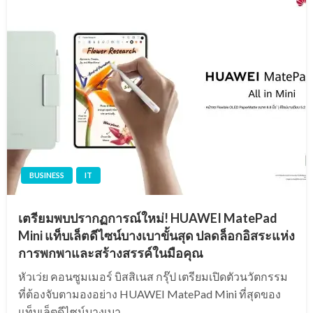
BUSINESS
IT
เตรียมพบปรากฏการณ์ใหม่! HUAWEI MatePad
Mini แท็บเล็ตดีไซน์บางเบาขั้นสุด ปลดล็อกอิสระแห่ง
การพกพาและสร้างสรรค์ในมือคุณ
หัวเว่ย คอนซูมเมอร์ บิสสิเนส กรุ๊ป เตรียมเปิดตัวนวัตกรรม
ที่ต้องจับตามองอย่าง HUAWEI MatePad Mini ที่สุดของ
แท็บเล็ตดีไซน์บางเบา