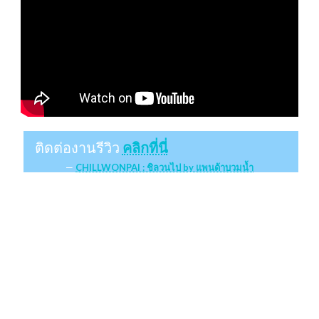
ติดต่องานรีวิว
คลิกที่นี่
CHILLWONPAI : ชิลวนไป by แพนด้าบวมน้ำ