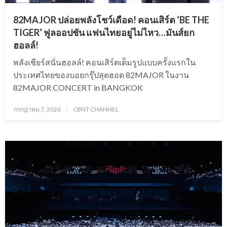
82MAJOR ปล่อยพลังโชว์เดือด! คอนเสิร์ต ‘BE THE
TIGER’ ฟูลออปชัน แฟนไทยอยู่ไม่ไหว…มันส์ยก
ฮอลล์!
พลังเชียร์สนั่นฮอลล์! คอนเสิร์ตเต็มรูปแบบครั้งแรกใน
ประเทศไทยของบอยกรุ๊ปสุดฮอต 82MAJOR ในงาน
82MAJOR CONCERT
in BANGKOK
Posted
กรกฎาคม 7, 2026
CBNT CHANNEL
on