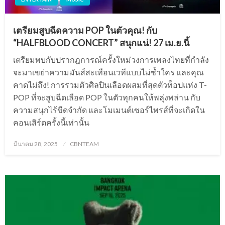
เตรียมสูบฉีดความ POP ในตัวคุณ! กับ
“HALFBLOOD CONCERT” สนุกแน่! 27 เม.ย.นี้
เตรียมพบกับปรากฎการณ์ครั้งใหม่วงการเพลงไทยที่กำลัง
จะมาเขย่าความมันส์สะเทือนเวทีแบบไม่ซ้ำใคร และคุณ
คาดไม่ถึง! การรวมตัวศิลปินเลือดผสมที่สุดตัวท็อปแห่ง T-
POP ที่จะสูบฉีดเลือด POP ในตัวทุกคนให้พลุ่งพล่าน กับ
ความสนุกไร้ขีดจำกัด และโมเมนต์เซอร์ไพรส์ที่จะเกิดใน
คอนเสิร์ตครั้งนี้เท่านั้น
Posted
มีนาคม 28, 2025
CBNTEAM
on