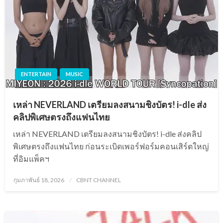
ENTERTAIN
MUSIC
เหล่า NEVERLAND เตรียมลงสนามชิงบัตร! i-dle ส่ง
คลิปพิเศษตรงถึงแฟนไทย
เหล่า NEVERLAND เตรียมลงสนามชิงบัตร! i-dle ส่งคลิป
พิเศษตรงถึงแฟนไทย ก่อนระเบิดเพอร์ฟอร์มคอนเสิร์ตใหญ่
ที่อิมแพ็คฯ
Posted
กุมภาพันธ์ 18, 2026
CBNT CHANNEL
on