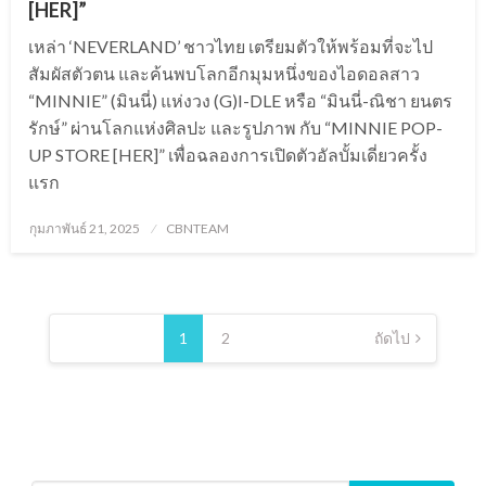
[HER]”
เหล่า ‘NEVERLAND’ ชาวไทย เตรียมตัวให้พร้อมที่จะไป
สัมผัสตัวตน และค้นพบโลกอีกมุมหนึ่งของไอดอลสาว
“MINNIE” (มินนี่) แห่งวง (G)I-DLE หรือ “มินนี่-ณิชา ยนตร
รักษ์” ผ่านโลกแห่งศิลปะ และรูปภาพ กับ “MINNIE POP-
UP STORE [HER]” เพื่อฉลองการเปิดตัวอัลบั้มเดี่ยวครั้ง
แรก
Posted
กุมภาพันธ์ 21, 2025
CBNTEAM
on
Posts
pagination
1
2
ถัดไป