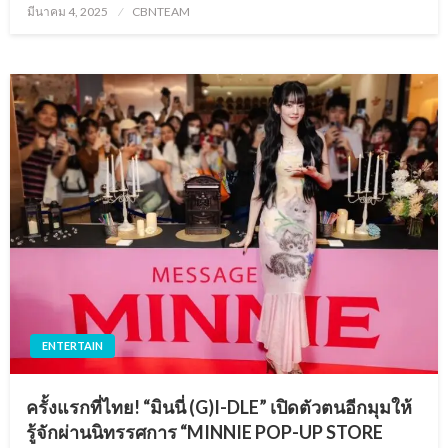
Posted
มีนาคม 4, 2025
CBNTEAM
on
ENTERTAIN
ครั้งแรกที่ไทย! “มินนี่ (G)I-DLE” เปิดตัวตนอีกมุมให้
รู้จักผ่านนิทรรศการ “MINNIE POP-UP STORE