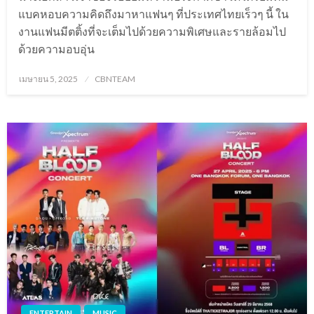
แบคหอบความคิดถึงมาหาแฟนๆ ที่ประเทศไทยเร็วๆ นี้ ใน
งานแฟนมีตติ้งที่จะเต็มไปด้วยความพิเศษและรายล้อมไป
ด้วยความอบอุ่น
Posted
เมษายน 5, 2025
CBNTEAM
on
ENTERTAIN
MUSIC