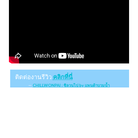
ติดต่องานรีวิว
คลิกที่นี่
CHILLWONPAI : ชิลวนไป by แพนด้าบวมน้ำ