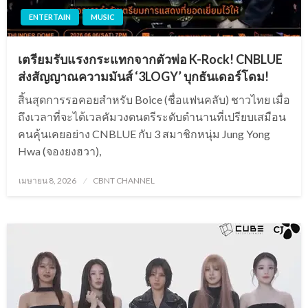
ENTERTAIN
MUSIC
เตรียมรับแรงกระแทกจากตัวพ่อ K-Rock! CNBLUE
ส่งสัญญาณความมันส์ ‘3LOGY’ บุกธันเดอร์โดม!
สิ้นสุดการรอคอยสำหรับ Boice (ชื่อแฟนคลับ) ชาวไทย เมื่อ
ถึงเวลาที่จะได้เวลคัมวงดนตรีระดับตำนานที่เปรียบเสมือน
คนคุ้นเคยอย่าง CNBLUE กับ 3 สมาชิกหนุ่ม Jung Yong
Hwa (จองยงฮวา),
Posted
เมษายน 8, 2026
CBNT CHANNEL
on