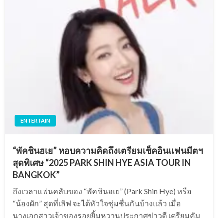
ENTERTAIN
“พัคชินฮเย” หอบความคิดถึงเตรียมเช็คอินแฟนมีตฯ
สุดพิเศษ “2025 PARK SHIN HYE ASIA TOUR IN
BANGKOK”
ถึงเวลาแฟนคลับของ “พัคชินฮเย” (Park Shin Hye) หรือ
“น้องผัก” สุดที่เลิฟ จะได้หัวใจชุ่มชื่นกันบ้างแล้ว เมื่อ
นางเอกสาวเจ้าของรอยยิ้มหวานประกาศข่าวดี เตรียมคัม