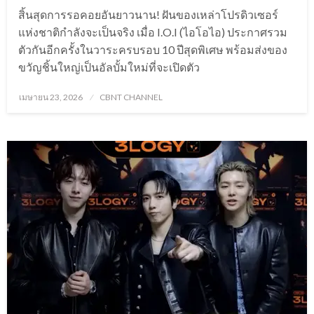
สิ้นสุดการรอคอยอันยาวนาน! ฝันของเหล่าโปรดิวเซอร์
แห่งชาติกำลังจะเป็นจริง เมื่อ I.O.I (ไอโอไอ) ประกาศรวม
ตัวกันอีกครั้งในวาระครบรอบ 10 ปีสุดพิเศษ พร้อมส่งของ
ขวัญชิ้นใหญ่เป็นอัลบั้มใหม่ที่จะเปิดตัว
Posted
เมษายน 23, 2026
CBNT CHANNEL
on