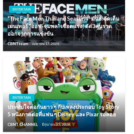
ENTERTAIN
“The Face Men Thailand Season4” มันส์!จัดเต็ม
เมนเทอร์ “ออฟ-จุมพล” เชือดแรง! ตัด3คนรวด
ออกจากการแข่งขัน
CBNTteam
เมษายน 17, 2026
ENTERTAIN
ประทับใจต่อกันยาว ๆ กับเพลงประกอบ Toy Story
5 หนังภาคต่อที่แฟน ๆ Disney และ Pixar รอคอย
CBNT CHANNEL
มิถุนายน 25, 2026