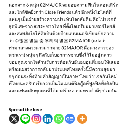
นอกจาก 6 หนุ่ม 82MAJOR จะมอบความฟินในคอนเสิร์ต
และใกล้ชิดยิ่งกว่า Close Friends แล้ว อีกหนึ่งไฮไลต์ที่
แฟนๆ เป็นฝ่ายสร้างความประทับใจกลับคืน คือโปรเจกต์
สุดพิเศษจาก 82DE ชาวไทย ที่ตั้งใจเตรียมมาเซอร์ไพรส์
และส่งพลังใจให้ศิลปินด้วยป้ายแบนเนอร์เขียนข้อความ
ว่า 수많은 별들 중 우리의 별은 82MAJOR (แปลว่า :
ท่ามกลางดวงดาวมากมาย 82MAJOR คือดวงดาวของ
พวกเรา) หนุ่มๆ ถึงกับเก็บอาการซาบซึ้งไว้ไม่อยู่ กล่าว
ขอบคุณจากใจสำหรับการต้อนรับอันอบอุ่นที่มอบให้เสมอ
พร้อมเผยว่าการกลับมาประเทศไทยครั้งนี้มีความสุขมา
กๆ ก่อนจะทิ้งท้ายคำสัญญาเป็นภาษาไทยว่า ‘เจอกันใหม่
ที่ไทยนะครับ’ เรียกว่าเป็นโมเมนต์ฟีลกู๊ดที่ฟูลฟีลทั้งศิลปิน
และแฟนคลับทุกคนที่ได้มาสร้างความทรงจำดีๆ ร่วมกัน
Spread the love