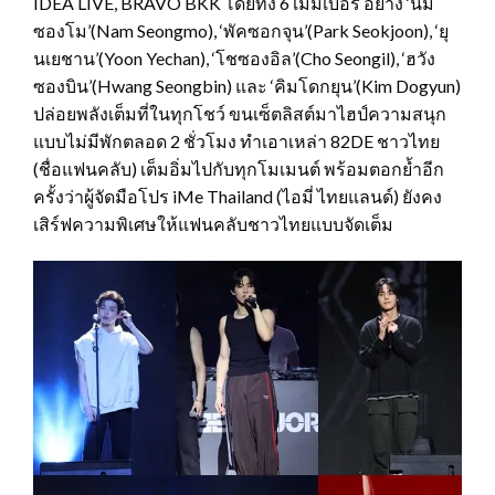
IDEA LIVE, BRAVO BKK โดยทั้ง 6 เมมเบอร์ อย่าง ‘นัม
ซองโม’(Nam Seongmo), ‘พัคซอกจุน’(Park Seokjoon), ‘ยุ
นเยชาน’(Yoon Yechan), ‘โชซองอิล’(Cho Seongil), ‘ฮวัง
ซองบิน’(Hwang Seongbin) และ ‘คิมโดกยุน’(Kim Dogyun)
ปล่อยพลังเต็มที่ในทุกโชว์ ขนเซ็ตลิสต์มาไฮป์ความสนุก
แบบไม่มีพักตลอด 2 ชั่วโมง ทำเอาเหล่า 82DE ชาวไทย
(ชื่อแฟนคลับ) เต็มอิ่มไปกับทุกโมเมนต์ พร้อมตอกย้ำอีก
ครั้งว่าผู้จัดมือโปร iMe Thailand (ไอมี่ ไทยแลนด์) ยังคง
เสิร์ฟความพิเศษให้แฟนคลับชาวไทยแบบจัดเต็ม