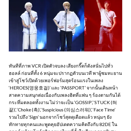
ทันทีที่ภาพ VCR เปิดตัวจบลง เสียงกรี๊ดก็ดังสนั่นไปทั่ว
ฮอลล์ ก่อนที่ทั้ง 6 หนุ่มจะปรากฏตัวบนเวที พาผู้ชมทะยาน
เข้าสู่โชว์เปิดด้วยเพอร์ฟอร์มสุดร้อนแรงในเพลง
‘HEROES(영웅호걸)’ และ ‘PASSPORT’ จากนั้นเดินหน้า
สาดความสนุกต่อเนื่องกับเพลงฮิตที่แฟน ๆ ร้องตามกันได้
กระหึ่มตลอดทั้งงาน ไม่ว่าจะเป็น ‘GOSSIP’, ‘STUCK (혀
끝)’, ‘Choke (촉)’, ‘Suspicious (의심스러워)’, ‘Face Time’
รวมไปถึง ‘Sign’ นอกจากโชว์สุดดุเดือดแล้ว หนุ่มๆ ยัง
ทักทายทุกคนและพูดคุยอัปเดตความคิดถึงกับ 82DE ใน