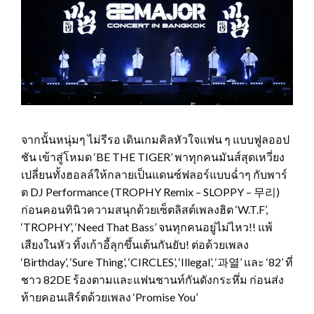
จากนั้นหนุ่มๆ ไม่รีรอ เดินเกมคิลหัวใจแฟน ๆ แบบฟูลออป
ชัน เข้าสู่โหมด ‘BE THE TIGER’ พาทุกคนมันส์สุดเหวี่ยง
เปลี่ยนทั้งฮอลล์ให้กลายเป็นแดนซ์ฟลอร์แบบฉ่ำๆ กับพาร์
ต DJ Performance (TROPHY Remix – SLOPPY – 무리)
ก่อนคอนทินิวความสนุกด้วยเซ็ตลิสต์เพลงฮิต ‘W.T.F’,
‘TROPHY’, ‘Need That Bass’ จนทุกคนอยู่ไม่ไหว!! แพ้
เสียงในหัว ทิ้งเก้าอี้ลุกขึ้นเต้นกันยับ! ต่อด้วยเพลง
‘Birthday’, ‘Sure Thing’, ‘CIRCLES’, ‘Illegal’, ‘과열’ และ ‘82’ ที่
ชาว 82DE ร้องตามและแฟนชานท์กันดังกระหึ่ม ก่อนส่ง
ท้ายคอนเสิร์ตด้วยเพลง ‘Promise You’