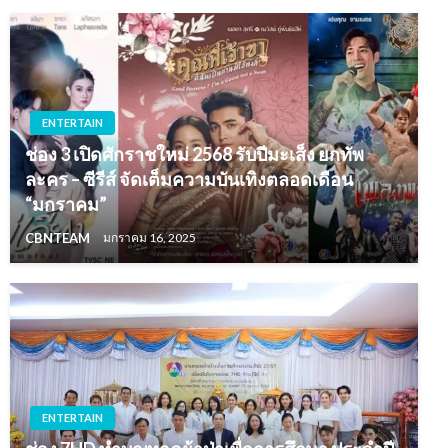
ENTERTAIN
ช่อง 3 เปิดศักราชใหม่ 2568 รับปีมะเส็ง ยกทัพ
ละคร – ซีรีส์ จัดเต็มความบันเทิงตลอดเดือน
“มกราคม”
CBNTEAM
มกราคม 16, 2025
ENTERTAIN