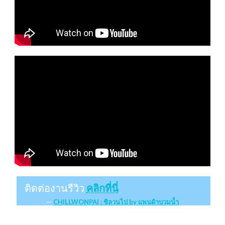
ติดต่องานรีวิว
คลิกที่นี่
CHILLWONPAI : ชิลวนไป by แพนด้าบวมน้ำ