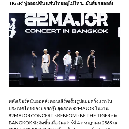
TIGER’ ฟูลออปชัน แฟนไทยอยู่ไม่ไหว…มันส์ยกฮอลล์!
พลังเชียร์สนั่นฮอลล์! คอนเสิร์ตเต็มรูปแบบครั้งแรกใน
ประเทศไทยของบอยกรุ๊ปสุดฮอต 82MAJOR ในงาน
82MAJOR CONCERT <BEBEOM : BE THE TIGER> in
BANGKOK ซึ่งจัดขึ้นเมื่อวันเสาร์ที่ 4 กรกฎาคม 2569 ณ