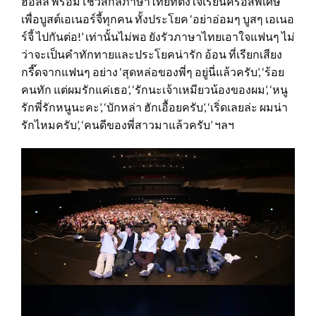
ฮอลล์ พร้อมโชว์สกิลภาษาไทยที่ตั้งใจเรียนครอสพิเศษ
เพื่อบูสต์เอเนอร์จี้ทุกคน ทั้งประโยค ‘อย่าอ่อมๆ บูสๆ เอเนอ
ร์จี้ ไปกันต่อ!’ เท่านั้นไม่พอ ยังรัวภาษาไทยเอาใจแฟนๆ ไม่
ว่าจะเป็นคำทักทายและประโยคน่ารัก อ้อน ที่เรียกเสียง
กรี๊ดจากแฟนๆ อย่าง ‘สุดหล่อของพี่ๆ อยู่นี่แล้วครับ’, ‘ร้อย
คนทัก แต่ผมรักแค่เธอ’, ‘รักนะเจ้าเหมียวน้องของผม’, ‘หนู
รักพี่รักหนูนะคะ’, ‘บักหล่า ฮักเอื้อยครับ’, ‘เริ่ดเลยล่ะ ผมน่า
รักไหมครับ’, ‘คนดีของพี่สาวมาแล้วครับ’ ฯลฯ