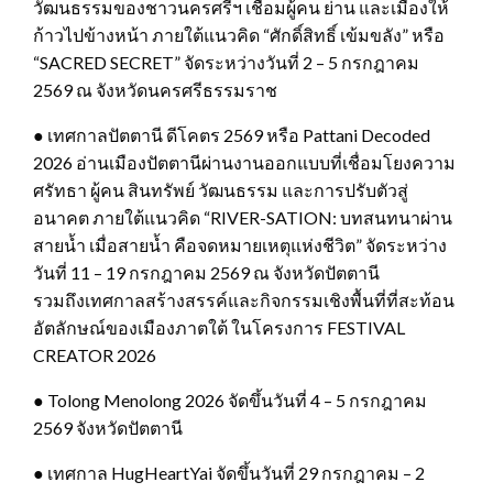
วัฒนธรรมของชาวนครศรีฯ เชื่อมผู้คน ย่าน และเมืองให้
ก้าวไปข้างหน้า ภายใต้แนวคิด “ศักดิ์สิทธิ์ เข้มขลัง” หรือ
“SACRED SECRET” จัดระหว่างวันที่ 2 – 5 กรกฎาคม
2569 ณ จังหวัดนครศรีธรรมราช
● เทศกาลปัตตานี ดีโคตร 2569 หรือ Pattani Decoded
2026 อ่านเมืองปัตตานีผ่านงานออกแบบที่เชื่อมโยงความ
ศรัทธา ผู้คน สินทรัพย์ วัฒนธรรม และการปรับตัวสู่
อนาคต ภายใต้แนวคิด “RIVER-SATION: บทสนทนาผ่าน
สายน้ำ เมื่อสายน้ำ คือจดหมายเหตุแห่งชีวิต” จัดระหว่าง
วันที่ 11 – 19 กรกฎาคม 2569 ณ จังหวัดปัตตานี
รวมถึงเทศกาลสร้างสรรค์และกิจกรรมเชิงพื้นที่ที่สะท้อน
อัตลักษณ์ของเมืองภาตใต้ ในโครงการ FESTIVAL
CREATOR 2026
● Tolong Menolong 2026 จัดขึ้นวันที่ 4 – 5 กรกฎาคม
2569 จังหวัดปัตตานี
● เทศกาล HugHeartYai จัดขึ้นวันที่ 29 กรกฎาคม – 2