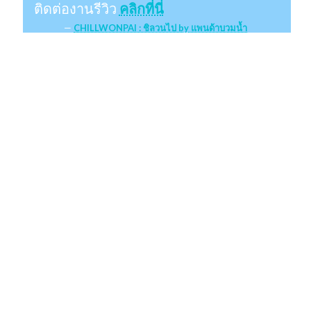
ติดต่องานรีวิว
คลิกที่นี่
CHILLWONPAI : ชิลวนไป by แพนด้าบวมน้ำ