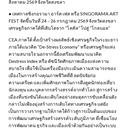
สิงหาคม 2569 จังหวัดสงขลา
● เทศกาลซิงกอรามา อาร์ต เฟส หรือ SINGORAMA ART
FEST จัดขึ้นวันที่ 24 – 26 กรกฎาคม 2569 จังหวัดสงขลา
เศรษฐกิจภาคใต้ที่เติบโตจาก “โลคัล” ไปสู่ “โกลบอล”
CEA ภาคใต้ ตั้งเป้าสร้างผลลัพธ์เชิงเศรษฐกิจในระยะยาว
ภายใต้แนวคิด “De-Stress Economy” หรือเศรษฐกิจแห่ง
ความสบายใจ นอกจากนี้ยังเตรียมพัฒนาแนวคิด
Destress Index หรือ ดัชนีวัดศักยภาพเมืองแห่งความ
สบายใจ เพื่อใช้เป็นเครื่องมือประเมินความสามารถของ
เมืองในการสร้างคุณภาพชีวิตที่ดี ลดปัจจัยก่อ
ความเครียด และเพิ่มศักยภาพในการดึงดูดนักท่องเที่ยว
นักลงทุน และบุคลากรสร้างสรรค์จากทั่วโลก สู่การสร้าง
เมืองที่แข่งขันได้และเติบโตอย่างสมดุลการขับเคลื่อนดัง
กล่าวไม่เพียงมุ่งสร้างการเติบโตทางเศรษฐกิจ แต่ยัง
เป็นการวางรากฐานให้ภาคใต้ก้าวสู่การเป็นต้นแบบของ
การพัฒนาเศรษฐกิจสร้างสรรค์ระดับภูมิภาค ที่เชื่อมโยง
การพัฒนาคน ธุรกิจ และเมืองเข้าด้วยกันอย่างเป็นระบบ