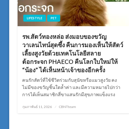
LIFESTYLE
PET
รพ.สัตว์ทองหล่อ ส่งมอบของขวัญ
วาเลนไทน์สุดซึ้ง คืนการมองเห็นให้สัตว์
เลี้ยงสูงวัยด้วยเทคโนโลยีสลาย
ต้อกระจก PHAECO คืนโลกใบใหม่ให้
“น้อง” ได้เห็นหน้าเจ้าของอีกครั้ง
คนรักสัตว์ที่ใช้ชีวิตร่วมกับสุนัขหรือแมวสูงวัย คง
ไม่มีของขวัญชิ้นใดล้ำค่า และมีความหมายไปกว่า
การได้เห็นสมาชิกสี่ขาแสนรักมีสุขภาพแข็งแรง
Posted
กุมภาพันธ์ 11, 2026
CBNTteam
on