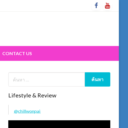
CONTACT US
Lifestyle & Review
@chillwonpai