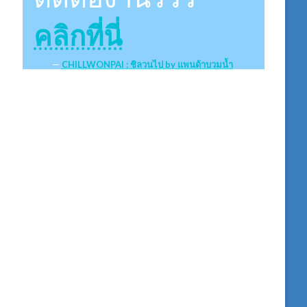
คลิกที่นี่
CHILLWONPAI : ชิลวนไป by แพนด้าบวมน้ำ