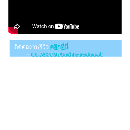
ติดต่องานรีวิว
คลิกที่นี่
CHILLWONPAI : ชิลวนไป by แพนด้าบวมน้ำ