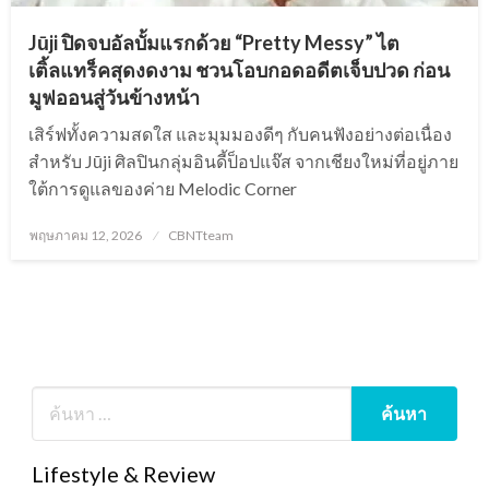
Jūji ปิดจบอัลบั้มแรกด้วย “Pretty Messy” ไต
เติ้ลแทร็คสุดงดงาม ชวนโอบกอดอดีตเจ็บปวด ก่อน
มูฟออนสู่วันข้างหน้า
เสิร์ฟทั้งความสดใส และมุมมองดีๆ กับคนฟังอย่างต่อเนื่อง
สำหรับ Jūji ศิลปินกลุ่มอินดี้ป็อปแจ๊ส จากเชียงใหม่ที่อยู่ภาย
ใต้การดูแลของค่าย Melodic Corner
Posted
พฤษภาคม 12, 2026
CBNTteam
on
Lifestyle & Review