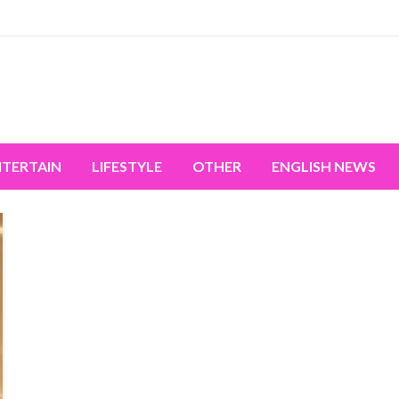
miss the world's movement.
NTERTAIN
LIFESTYLE
OTHER
ENGLISH NEWS