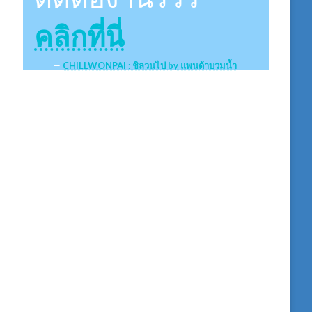
คลิกที่นี่
CHILLWONPAI : ชิลวนไป by แพนด้าบวมน้ำ