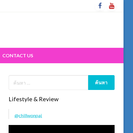
CONTACT US
Lifestyle & Review
@chillwonpai