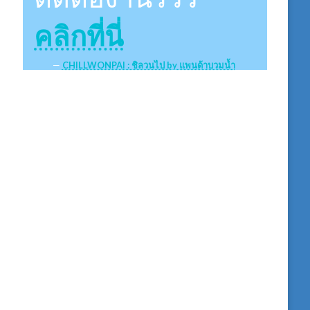
คลิกที่นี่
CHILLWONPAI : ชิลวนไป by แพนด้าบวมน้ำ