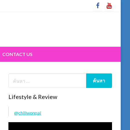
CONTACT US
Lifestyle & Review
@chillwonpai