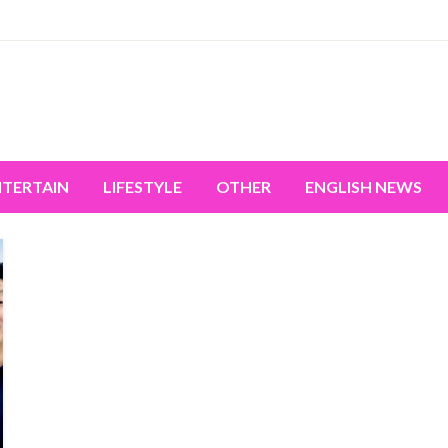
miss the world's movement.
NTERTAIN
LIFESTYLE
OTHER
ENGLISH NEWS