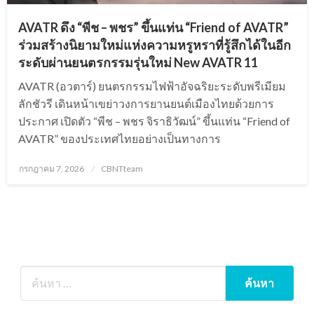
AVATR ดึง “พีช – พชร” ขึ้นแท่น “Friend of AVATR”
ร่วมสร้างนิยามใหม่แห่งความหรูหราที่รู้สึกได้ในอีก
ระดับผ่านยนตรกรรมรุ่นใหม่ New AVATR 11
AVATR (อวตาร์) ยนตรกรรมไฟฟ้าอัจฉริยะระดับพรีเมียม
ลักชัวรี เดินหน้าเขย่าวงการยานยนต์เมืองไทยด้วยการ
ประกาศ เปิดตัว “พีช – พชร จิราธิวัฒน์” ขึ้นแท่น “Friend of
AVATR” ของประเทศไทยอย่างเป็นทางการ
Posted
กรกฎาคม 7, 2026
CBNTteam
on