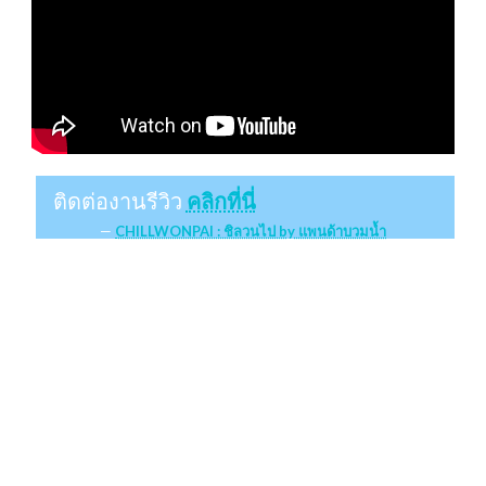
ติดต่องานรีวิว
คลิกที่นี่
CHILLWONPAI : ชิลวนไป by แพนด้าบวมน้ำ