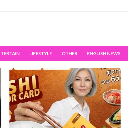
miss the world's movement.
NTERTAIN
LIFESTYLE
OTHER
ENGLISH NEWS