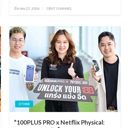
Posted
มีนาคม 27, 2026
CBNT CHANNEL
on
OTHER
“100PLUS PRO x Netflix Physical: