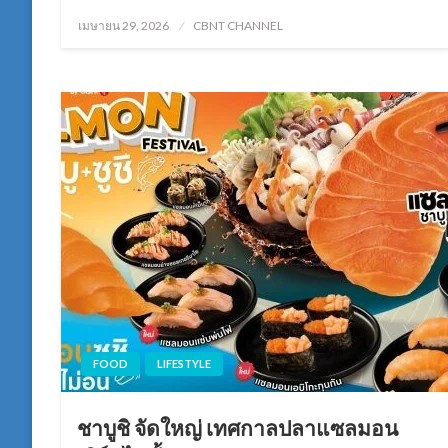
Posted
เมษายน 29, 2026
CBNT CHANNEL
on
FOOD
LIFESTYLE
ชาบูชิ จัดใหญ่ เทศกาลปลาแซลมอน