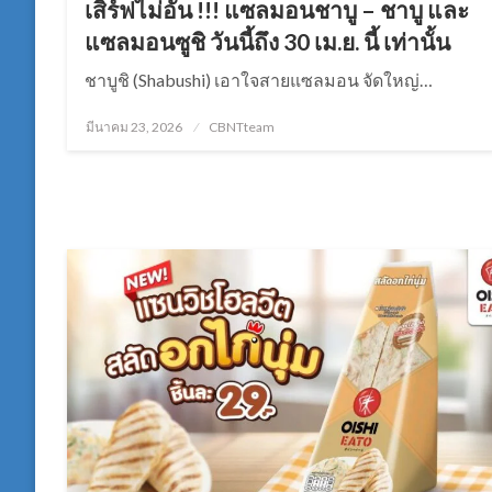
เสิร์ฟไม่อั้น !!! แซลมอนชาบู – ชาบู และ
แซลมอนซูชิ วันนี้ถึง 30 เม.ย. นี้ เท่านั้น
ชาบูชิ (Shabushi) เอาใจสายแซลมอน จัดใหญ่…
Posted
มีนาคม 23, 2026
CBNTteam
on