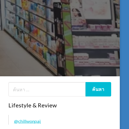
Lifestyle & Review
@chillwonpai