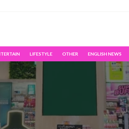
miss the world's movement.
NTERTAIN
LIFESTYLE
OTHER
ENGLISH NEWS