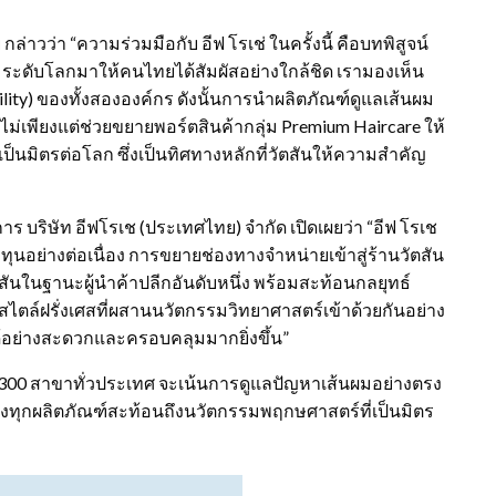
วว่า “ความร่วมมือกับ อีฟ โรเช่ ในครั้งนี้ คือบทพิสูจน์
ะดับโลกมาให้คนไทยได้สัมผัสอย่างใกล้ชิด เรามองเห็น
lity) ของทั้งสององค์กร ดังนั้นการนำผลิตภัณฑ์ดูแลเส้นผม
เพียงแต่ช่วยขยายพอร์ตสินค้ากลุ่ม Premium Haircare ให้
เป็นมิตรต่อโลก ซึ่งเป็นทิศทางหลักที่วัตสันให้ความสำคัญ
การ บริษัท อีฟโรเช (ประเทศไทย) จำกัด เปิดเผยว่า “อีฟ โรเช
ุนอย่างต่อเนื่อง การขยายช่องทางจำหน่ายเข้าสู่ร้านวัตสัน
ตสันในฐานะผู้นำค้าปลีกอันดับหนึ่ง พร้อมสะท้อนกลยุทธ์
สไตล์ฝรั่งเศสที่ผสานนวัตกรรมวิทยาศาสตร์เข้าด้วยกันอย่าง
ด้อย่างสะดวกและครอบคลุมมากยิ่งขึ้น”
า 300 สาขาทั่วประเทศ จะเน้นการดูแลปัญหาเส้นผมอย่างตรง
ซึ่งทุกผลิตภัณฑ์สะท้อนถึงนวัตกรรมพฤกษศาสตร์ที่เป็นมิตร