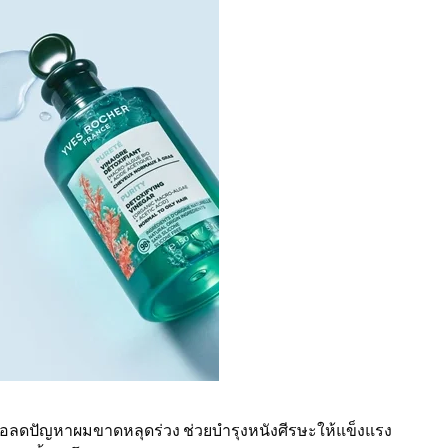
พื่อลดปัญหาผมขาดหลุดร่วง ช่วยบำรุงหนังศีรษะให้แข็งแรง