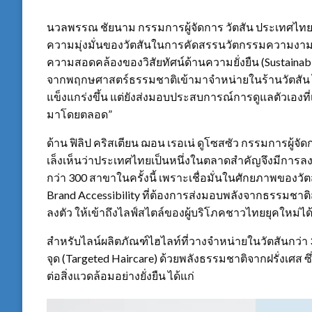
นวลพรรณ ชัยนาม กรรมการผู้จัดการ วัตสัน ประเทศไทย กล่า
ความมุ่งมั่นของวัตสันในการคัดสรรนวัตกรรมความงามร
ความสอดคล้องของวิสัยทัศน์ด้านความยั่งยืน (Sustainabi
จากพฤกษศาสตร์ธรรมชาติเข้ามาจำหน่ายในร้านวัตสัน ไม่
แข็งแกร่งขึ้น แต่ยังส่งมอบประสบการณ์การดูแลตัวเองที่
มาโดยตลอด”
ด้าน ฟิลิป คริสเตียน ฌอน เรอเน่ ดูโซสซัว กรรมการผู้จัด
เล็งเห็นว่าประเทศไทยเป็นหนึ่งในตลาดสำคัญจึงมีการลงท
กว่า 300 สาขาในครั้งนี้ เพราะเชื่อมั่นในศักยภาพของวั
Brand Accessibility ที่ต้องการส่งมอบพลังจากธรรมชาติ
ลงตัว ให้เข้าถึงไลฟ์สไตล์ของผู้บริโภคชาวไทยยุคใหม่ไ
สำหรับไลน์ผลิตภัณฑ์ไฮไลท์ที่วางจำหน่ายในวัตสันกว่
จุด (Targeted Haircare) ด้วยพลังธรรมชาติจากฝรั่งเศส 
ต่อสิ่งแวดล้อมอย่างยั่งยืน ได้แก่