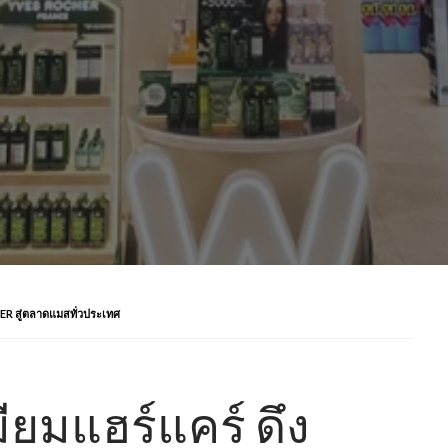
HER สู่ตลาดแมสทั่วประเทศ
มียมแฮร์แคร์ ดึง