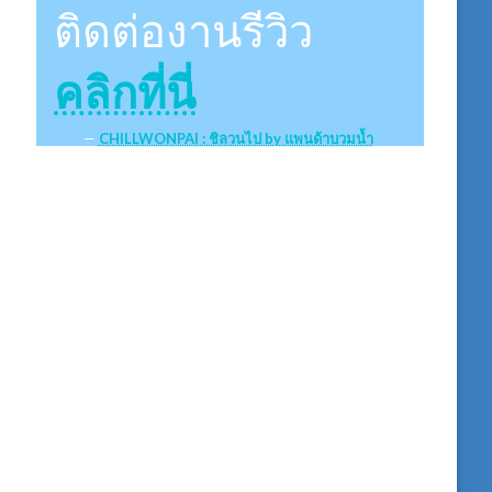
ติดต่องานรีวิว
คลิกที่นี่
CHILLWONPAI : ชิลวนไป by แพนด้าบวมน้ำ