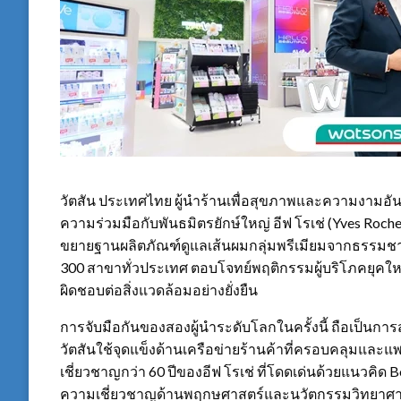
วัตสัน ประเทศไทย ผู้นำร้านเพื่อสุขภาพและความงามอัน
ความร่วมมือกับพันธมิตรยักษ์ใหญ่ อีฟ โรเช่ (Yves Roch
ขยายฐานผลิตภัณฑ์ดูแลเส้นผมกลุ่มพรีเมียมจากธรรมชาติ (
300 สาขาทั่วประเทศ ตอบโจทย์พฤติกรรมผู้บริโภคยุคใหม
ผิดชอบต่อสิ่งแวดล้อมอย่างยั่งยืน
การจับมือกันของสองผู้นำระดับโลกในครั้งนี้ ถือเป็
วัตสันใช้จุดแข็งด้านเครือข่ายร้านค้าที่ครอบคลุมและ
เชี่ยวชาญกว่า 60 ปีของอีฟ โรเช่ ที่โดดเด่นด้วยแนวคิด
ความเชี่ยวชาญด้านพฤกษศาสตร์และนวัตกรรมวิทยาศาสตร