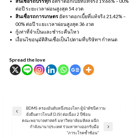
สินเชื่อรถบรรทุก
อัตราดอกเบี้ยที่แท้จริง 19.66% – 00%
ต่อปี ระยะเวลาผ่อนสูงสุด 54 งวด
สินเชื่อรถการเกษตร
อัตราดอกเบี้ยที่แท้จริง 21.42% –
00% ต่อปี ระยะเวลาผ่อนสูงสุด 36 งวด
กู้เท่าที่จำเป็นและชำระคืนไหว
เงื่อนไขอนุมัติสินเชื่อเป็นไปตามที่บริษัทฯ กำหนด
Spread the love
แนะแนว
BDMS ครองอันดับหนึ่งของโลก ผู้นำดัชนีความ
Previous
ยั่งยืนดาวโจนส์ DJSI ต่อเนื่อง 2 ปีซ้อน
เรื่อง
Post
คณะพยาบาลศาสตร์ มหาวิทยาลัยมหิดล ผนึก
กำลังนานาประเทศ ร่วมหาทางออกรับมือ
Next
“ภาระโรคซ้ำซ้อน”
Post