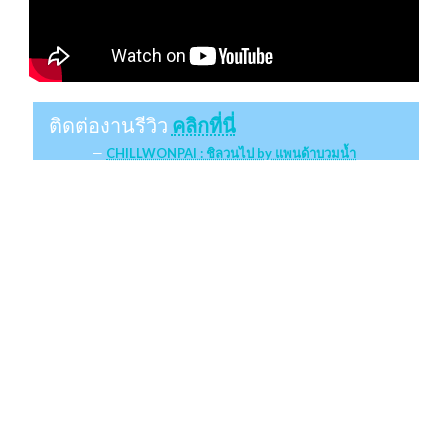
ติดต่องานรีวิว
คลิกที่นี่
CHILLWONPAI : ชิลวนไป by แพนด้าบวมน้ำ