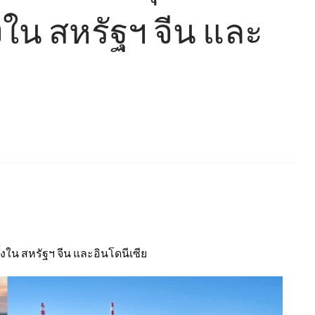
้งใน สหรัฐฯ จีน และ
้งใน สหรัฐฯ จีน และอินโดนีเซีย