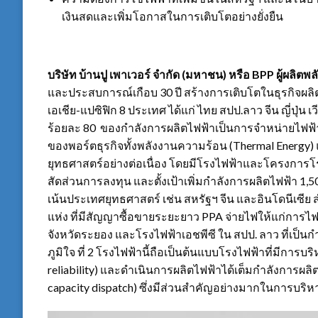
เงินสดและเพิ่มโอกาสในการเติบโตอย่างยั่งยืน
บริษัท บ้านปู เพาเวอร์ จำกัด (มหาชน) หรือ
BPP
ผู้ผลิต
และประสบการณ์เกือบ 30 ปี สร้างการเติบโตในธุรกิจผลิ
เอเชีย-แปซิฟิก 8 ประเทศ ได้แก่ ไทย สปป.ลาว จีน ญี่ปุ่น 
ร้อยละ 80 ของกำลังการผลิตไฟฟ้าเป็นการจำหน่ายไฟฟ้าใ
ของพอร์ตธุรกิจทั้งพลังงานความร้อน (Thermal Energy
ยุทธศาสตร์อย่างต่อเนื่อง โดยมีโรงไฟฟ้าและโครงการโรง
สัดส่วนการลงทุน และตั้งเป้าเพิ่มกำลังการผลิตไฟฟ้า 
เน้นประเทศยุทธศาสตร์ เช่น สหรัฐฯ จีน และอินโดนีเซี
แห่ง ที่มีสัญญาซื้อขายระยะยาว PPA จ่ายไฟให้แก่การไฟ
จังหวัดระยอง และโรงไฟฟ้าเอชพีซี ใน สปป. ลาว ที่เป
ภูมิใจ ที่ 2 โรงไฟฟ้านี้ถือเป็นต้นแบบโรงไฟฟ้าที่มีการบ
reliability) และดำเนินการผลิตไฟฟ้าได้เต็มกำลังการผลิต
capacity dispatch) ซึ่งมีส่วนสำคัญอย่างมากในการบริ