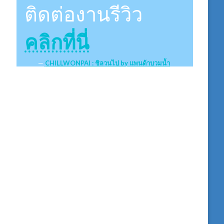
ติดต่องานรีวิว
คลิกที่นี่
CHILLWONPAI : ชิลวนไป by แพนด้าบวมน้ำ