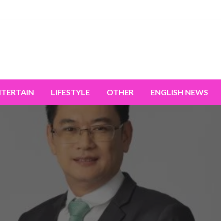
miss the world's movement.
NTERTAIN
LIFESTYLE
OTHER
ENGLISH NEWS