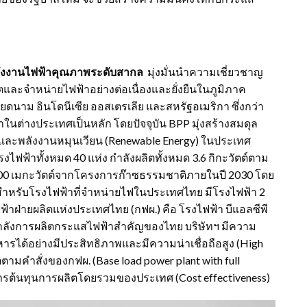
พลังงานไฟฟ้าคุณภาพระดับสากล
มุ่งมั่นนำความเชี่ยวชาญ
ตและจำหน่ายไฟฟ้าอย่างต่อเนื่องและยั่งยืนในภูมิภาค
เวียดนาม อินโดนีเซีย ออสเตรเลีย และสหรัฐอเมริกา ซึ่งกว่า
นต่างประเทศเป็นหลัก โดยปัจจุบัน BPP มุ่งสร้างสมดุล
) และพลังงานหมุนเวียน (Renewable Energy) ในประเทศ
ไฟฟ้าทั้งหมด 40 แห่ง กำลังผลิตทั้งหมด 3.6 กิกะวัตต์ตาม
1,500 เมกะวัตต์จากโครงการก๊าซธรรมชาติภายในปี 2030 โดย
ย สำหรับโรงไฟฟ้าที่จำหน่ายไฟในประเทศไทย มีโรงไฟฟ้า 2
ฟ้าฝ่ายผลิตแห่งประเทศไทย (กฟผ.) คือ โรงไฟฟ้า บีแอลซีพี
็นกำลังการผลิตกระแสไฟฟ้าสำคัญของไทย บริษัทฯ มีความ
ริหารได้อย่างมีประสิทธิภาพและมีความน่าเชื่อถือสูง (High
ตามคำสั่งของกฟผ. (Base load power plant with full
หารต้นทุนการผลิตโดยรวมของประเทศ (Cost effectiveness)