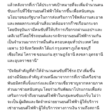
แล้วหลังจากที่เราได้ประกาศเป้าหมายที่จะเพิ่มจำนวนคน
ขับแกร็บที่ใช้ยานยนต์ไฟฟ้าให้มากขึ้น เพื่อสนับสนุน
นโยบายของรัฐบาลในการส่งเสริมการใช้พลังงานสะอาด
และลดผลกระทบด้านสิ่งแวดล้อมจากก๊าซเรือนกระจก
โดยปัจจุบันเรามีคนขับที่ให้บริการเรียกรถผ่านแอปฯ และ
เดลิเวอรีโดยใช้รถยนต์และรถจักรยานยนต์ไฟฟ้ารวมกัน
เป็นจำนวนมากกว่าหมื่นคัน ครอบคลุมทั่วประเทศ โดย
เฉพาะ 10 จังหวัดหลัก ได้แก่ กรุงเทพฯ ภูเก็ต ชลบุรี
เชียงใหม่ โคราช ขอนแก่น สุราษฎร์ธานี สงขลา อุดรธานี
และอุบลราชธานี”
“ปัจจัยสำคัญที่ทำให้จำนวนคนขับที่ใช้รถ EV เพิ่มขึ้น
อย่างมีนัยยะสำคัญ ส่วนหนึ่งมาจากการที่เรามีเครือข่าย
พันธมิตรที่แข็งแกร่งและมีความเชี่ยวชาญจากหลายภาค
ส่วนมาช่วยสนับสนุน โดยร่วมกันพัฒนาโปรแกรมเพื่อส่ง
เสริมการเข้าถึงยานยนต์ไฟฟ้าในกลุ่มคนขับแกร็บ ไม่ว่า
จะเป็น ผู้ผลิตและจัดจำหน่ายยานยนต์ไฟฟ้า ผู้ให้บริการ
เช่ายานยนต์ไฟฟ้า ผู้ให้บริการทางการเงิน รวมถึงสถานี