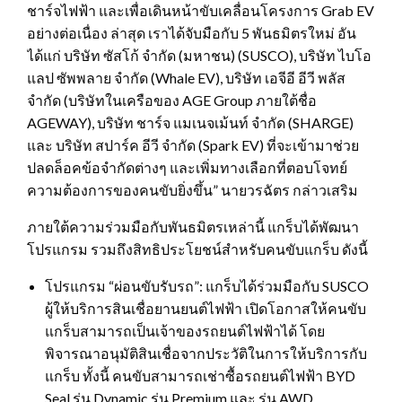
ชาร์จไฟฟ้า และเพื่อเดินหน้าขับเคลื่อนโครงการ Grab EV
อย่างต่อเนื่อง ล่าสุด เราได้จับมือกับ 5 พันธมิตรใหม่ อัน
ได้แก่ บริษัท ซัสโก้ จำกัด (มหาชน) (SUSCO), บริษัท ไบโอ
แลป ซัพพลาย จำกัด (Whale EV), บริษัท เอจีอี อีวี พลัส
จำกัด (บริษัทในเครือของ AGE Group ภายใต้ชื่อ
AGEWAY), บริษัท ชาร์จ แมเนจเม้นท์ จำกัด (SHARGE)
และ บริษัท สปาร์ค อีวี จำกัด (Spark EV) ที่จะเข้ามาช่วย
ปลดล็อคข้อจำกัดต่างๆ และเพิ่มทางเลือกที่ตอบโจทย์
ความต้องการของคนขับยิ่งขึ้น” นายวรฉัตร กล่าวเสริม
ภายใต้ความร่วมมือกับพันธมิตรเหล่านี้ แกร็บได้พัฒนา
โปรแกรม รวมถึงสิทธิประโยชน์สำหรับคนขับแกร็บ ดังนี้
โปรแกรม “ผ่อนขับรับรถ”: แกร็บได้ร่วมมือกับ SUSCO
ผู้ให้บริการสินเชื่อยานยนต์ไฟฟ้า เปิดโอกาสให้คนขับ
แกร็บสามารถเป็นเจ้าของรถยนต์ไฟฟ้าได้ โดย
พิจารณาอนุมัติสินเชื่อจากประวัติในการให้บริการกับ
แกร็บ ทั้งนี้ คนขับสามารถเช่าซื้อรถยนต์ไฟฟ้า BYD
Seal รุ่น Dynamic รุ่น Premium และ รุ่น AWD