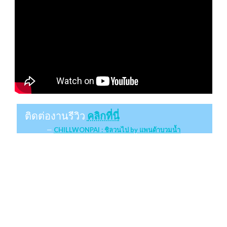
ติดต่องานรีวิว
คลิกที่นี่
CHILLWONPAI : ชิลวนไป by แพนด้าบวมน้ำ