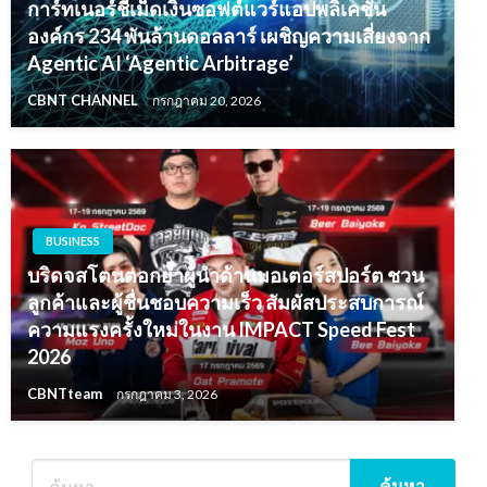
การ์ทเนอร์ชี้เม็ดเงินซอฟต์แวร์แอปพลิเคชัน
องค์กร 234 พันล้านดอลลาร์ เผชิญความเสี่ยงจาก
Agentic AI ‘Agentic Arbitrage’
CBNT CHANNEL
กรกฎาคม 20, 2026
BUSINESS
บริดจสโตนตอกย้ำผู้นำด้านมอเตอร์สปอร์ต ชวน
ลูกค้าและผู้ชื่นชอบความเร็ว สัมผัสประสบการณ์
ความแรงครั้งใหม่ในงาน IMPACT Speed Fest
2026
CBNTteam
กรกฎาคม 3, 2026