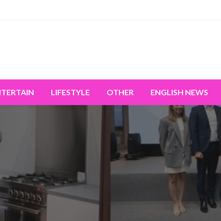
miss the world's movement.
NTERTAIN
LIFESTYLE
OTHER
ENGLISH NEWS