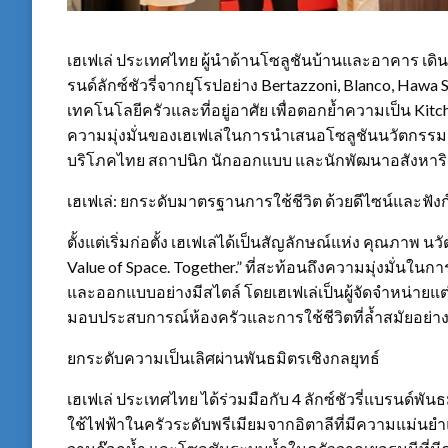
เฮเฟเล่ ประเทศไทย ผู้นำด้านโซลูชันบ้านและอาคาร เ
รนด์ลักซ์ชัวรี่จากยุโรปอย่าง Bertazzoni, Blanco, Hawa
เทคโนโลยีครัวและที่อยู่อาศัย เพื่อตอกย้ำความเป็น Kitch
ความมุ่งมั่นของเฮเฟเล่ในการนำเสนอโซลูชันนวัตกรรม
บริโภคไทย สถาปนิก นักออกแบบ และนักพัฒนาอสังหาริ
เฮเฟเล่: ยกระดับมาตรฐานการใช้ชีวิต ด้วยดีไซน์และฟังก
ตั้งแต่เริ่มก่อตั้ง เฮเฟเล่ได้เป็นสัญลักษณ์แห่ง คุณภาพ
Value of Space. Together.” ที่สะท้อนถึงความมุ่งมั่นใน
และออกแบบอย่างมีสไตล์ โดยเฮเฟเล่เป็นผู้จัดจำหน่ายแต่
มอบประสบการณ์ห้องครัวและการใช้ชีวิตที่ล้ำสมัยอย่
ยกระดับความเป็นเลิศผ่านพันธมิตรเชิงกลยุทธ์
เฮเฟเล่ ประเทศไทย ได้ร่วมมือกับ 4 ลักซ์ชัวรี่แบรนด์พันธม
ใช้ไฟฟ้าในครัวระดับพรีเมียมจากอิตาลีที่มีความแม่นยำแล