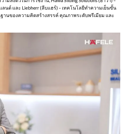
ามลงตัวในการใช้งาน, Hawa Sliding Solutions (ฮาว่า) –
นด์ และ Liebherr (ลีบแฮร์) – เทคโนโลยีทำความเย็นขั้น
้นฐานของความคิดสร้างสรรค์ คุณภาพระดับพรีเมียม และ