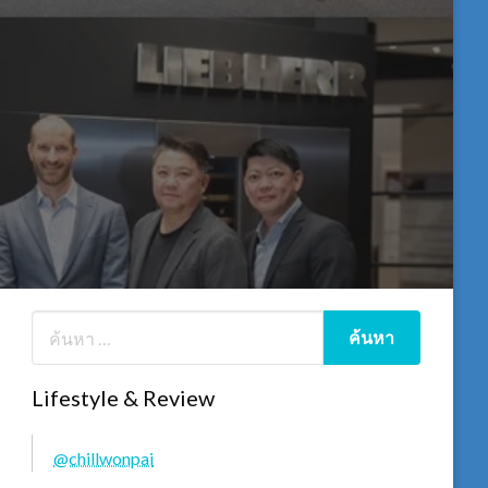
Lifestyle & Review
@chillwonpai