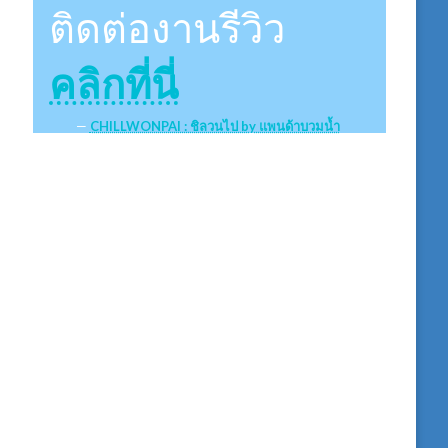
ติดต่องานรีวิว
คลิกที่นี่
CHILLWONPAI : ชิลวนไป by แพนด้าบวมน้ำ