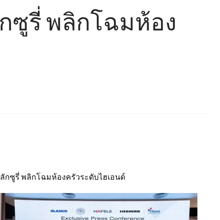
ซูรี่ พลิกโฉมห้อง
ักซูรี่ พลิกโฉมห้องครัวระดับไฮเอนด์