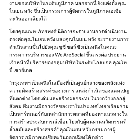
งานของบริษัทในระดับภูมิภาค นอกจากนี้ ยังแต่งตั้ง คุณ
ไนเยน หวัง ขึ้นเป็นกรรมการผู้จัดการในภูมิภาคเอเชีย
ตะวันออกเฉียงใต้
โดยคุณแพท-ภัทรพงศ์ นิติการจะรายงานการดำเนินงาน
ตรงต่อคุณไนเยน หวัง และคุณไนเยน หวัง จะรายงานการ
ดำเนินงานขึ้นไปยังคุณ ซูซี่ ชอว์ ซึ่งเป็นหนึ่งในคณะ
กรรมการบริหารของ We Are Social ขึ้นตรงต่อ ประธาน
เจ้าหน้าที่บริหารของกลุ่มบริษัทในระดับโกลบอล คุณโท
บี้ เซาธ์เกต
“กรุงเทพฯ เป็นหนึ่งในเมืองที่เป็นศูนย์กลางของพลังแห่ง
ความคิดสร้างสรรค์ของวงการ แหล่งกำเนิดของแคมเปญ
ที่แตกต่าง​ โดดเด่น และสร้างผลกระทบในวงกว้างออกสู่
สังคม ทีมงานมือรางวัลของเราในประเทศไทย พร้อมร่วม
เป็นพาร์ทเนอร์กับเหล่านักการตลาดที่มองหาแนวทางใน
การสร้างประสบการณ์เชื่อมโยงกับผู้คนผ่านนวัตกรรมที่
ล้ำสมัยและสร้างสรรค์” คุณไนเยน หวัง กรรมการผู้
จัดการ ภูมิภาคเอเชียตะวันออกเฉียงใต้ กล่าว