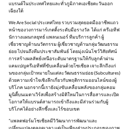
แบรนด์ในประเทศไทยและทั่วภูมิภาคเอเชียตะวันออก
เฉียงใต้
We Are Social ประเทศไทย รวบรวมสุดยอดมืออาชีพแถว
หน้าของวงการมาร์เกตติ้งระดับมือรางวัล ได้แก่ ครีเอทีฟ
นักวางแผนกลยุทธ์ แพลนเนอร์ ทีมบริการลูกค้า ผู้
เชี่ยวชาญด้านนวัตกรรม ผู้เชี่ยวชาญด้านกลุ่มวัฒนธรรม
ย่อย ไปจนถึงทีมประชาสัมพันธ์ โดยมุ่งเน้นโชว์วิสัยทัศน์
การสร้างผลลัพธ์เหนือระดับมาตรฐานให้กับลูกค้าผ่าน
แคมเปญครีเอทีฟที่ขับเคลื่อนด้วยโซเชียล เจาะลึกถึงแก่
นของกลุ่มเป้าหมายในแต่ละวัฒนธรรมย่อย (Subcultures)
ด้วยความเข้าใจเชิงลึกเกี่ยวกับพฤติกรรมออนไลน์ของผู้
บริโภค นอกจากนี้เรายังมุ่งขับเคลื่อนพลังของกลุ่มคอม
มูนิตี้บนเมตาเวิร์สเพื่อสร้างมิติใหม่ในการสื่อสารและเปิด
โอกาสให้แบรนด์สามารถเข้าถึงและมีส่วนร่วมกับผู้
บริโภคได้อย่างลึกซึ้งและไร้ขอบเขต
“แพลตฟอร์มโซเชียลมีวิวัฒนาการพัฒนาและ
เปลี่ยนแปลงตลอดเวลา แต่เป็นเพียงส่วนประกอบของภาพ