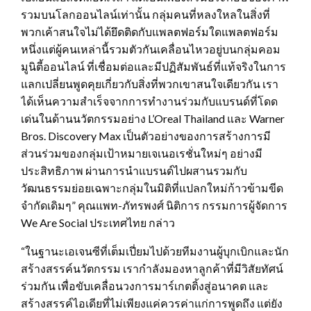
รวมบนโลกออนไลน์เท่านั้น กลุ่มคนที่หลงใหลในสิ่งที่
พวกเค้าสนใจไม่ได้ยึดติดกับแพลตฟอร์มใดแพลตฟอร์ม
หนึ่งแต่ผู้คนเหล่านี้รวมตัวกันเคลื่อนไหวอยู่บนกลุ่มคอม
มูนิตี้ออนไลน์ ที่เชื่อมต่อและมีปฏิสัมพันธ์ที่แท้จริงในการ
แลกเปลี่ยนพูดคุยเกี่ยวกับสิ่งที่พวกเขาสนใจเดียวกัน เรา
ได้เห็นความสำเร็จจากการทำงานร่วมกับแบรนด์ที่โดด
เด่นในด้านนวัตกรรมอย่าง L’Oreal Thailand และ Warner
Bros. Discovery Max เป็นตัวอย่างของการสร้างการมี
ส่วนร่วมของกลุ่มเป้าหมายเจเนอเรชั่นใหม่ๆ อย่างมี
ประสิทธิภาพ ผ่านการนำแบรนด์ไปผสานรวมกับ
วัฒนธรรมย่อยเฉพาะกลุ่มในมิติที่แปลกใหม่ก้าวข้ามขีด
จำกัดเดิมๆ” คุณแพท-ภัทรพงศ์ นิติการ กรรมการผู้จัดการ
We Are Social ประเทศไทย กล่าว
“ในฐานะเอเจนซีที่เต็มเปี่ยมไปด้วยทีมงานผู้บุกเบิกและนัก
สร้างสรรค์นวัตกรรม เรากำลังมองหาลูกค้าที่มีวิสัยทัศน์
ร่วมกัน เพื่อขับเคลื่อนวงการมาร์เกตติ้งสู่อนาคต และ
สร้างสรรค์ไอเดียที่ไม่เพียงแค่ควรค่าแก่การพูดถึง แต่ยัง