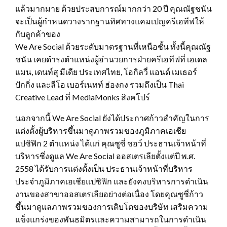
แล้วมากมาย ด้วยประสบการณ์มากกว่า 20 ปี คุณณัฐชนัน
จะเป็นผู้กำหนดวางรากฐานทิศทางแคมเปญครีเอทีฟให้
กับลูกค้าของ
We Are Social ด้วยระดับมาตรฐานที่เหนือชั้น ทั้งนี้คุณณัฐ
ชนัน เคยดำรงตำแหน่งผู้อำนวยการฝ่ายครีเอทีฟที่ เอเดล
แมน, เดนท์สุ มีเดีย ประเทศไทย, โอกิลวี่ แอนด์ เมเธอร์
ปักกิ่ง และลีโอ เบอร์เนทท์ ฮ่องกง รวมถึงเป็น Thai
Creative Lead ที่ MediaMonks สิงคโปร์
นอกจากนี้ We Are Social ยังได้ประกาศก้าวสำคัญในการ
แต่งตั้งผู้บริหารขึ้นมาดูภาพรวมของภูมิภาคเอเชีย
แปซิฟิก 2 ตำแหน่ง ได้แก่ คุณซูซี่ ชอว์ ประธานเจ้าหน้าที่
บริหารซึ่งดูแล We Are Social ออสเตรเลียตั้งแต่ปี พ.ศ.
2558 ได้รับการแต่งตั้งเป็น ประธานเจ้าหน้าที่บริหาร
ประจำภูมิภาคเอเชียแปซิฟิก และยังคงบริหารการดำเนิน
งานของสาขาออสเตรเลียอย่างต่อเนื่อง โดยคุณซูซี่ก้าว
ขึ้นมาดูแลภาพรวมของการเติบโตของบริษัท เสริมความ
แข็งแกร่งของพันธมิตรและความสามารถในการดำเนิน