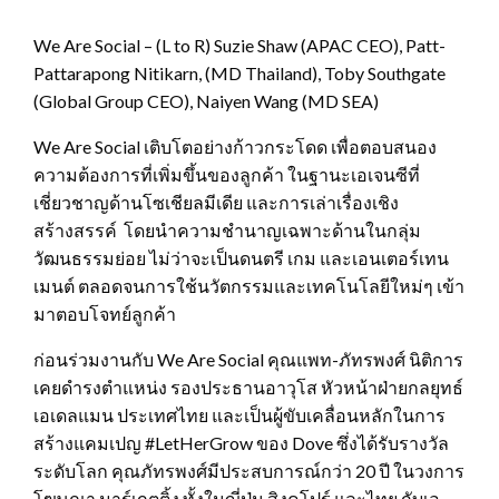
We Are Social – (L to R) Suzie Shaw (APAC CEO), Patt-
Pattarapong Nitikarn, (MD Thailand), Toby Southgate
(Global Group CEO), Naiyen Wang (MD SEA)
We Are Social เติบโตอย่างก้าวกระโดด เพื่อตอบสนอง
ความต้องการที่เพิ่มขึ้นของลูกค้า ในฐานะเอเจนซีที่
เชี่ยวชาญด้านโซเชียลมีเดีย และการเล่าเรื่องเชิง
สร้างสรรค์ โดยนำความชำนาญเฉพาะด้านในกลุ่ม
วัฒนธรรมย่อย ไม่ว่าจะเป็นดนตรี เกม และเอนเตอร์เทน
เมนต์ ตลอดจนการใช้นวัตกรรมและเทคโนโลยีใหม่ๆ เข้า
มาตอบโจทย์ลูกค้า
ก่อนร่วมงานกับ We Are Social คุณแพท-ภัทรพงศ์ นิติการ
เคยดำรงตำแหน่ง รองประธานอาวุโส หัวหน้าฝ่ายกลยุทธ์
เอเดลแมน ประเทศไทย และเป็นผู้ขับเคลื่อนหลักในการ
สร้างแคมเปญ #LetHerGrow ของ Dove ซึ่งได้รับรางวัล
ระดับโลก คุณภัทรพงศ์มีประสบการณ์กว่า 20 ปี ในวงการ
โฆษณา มาร์เกตติ้ง ทั้งในญี่ปุ่น สิงคโปร์ และไทย กับเอ