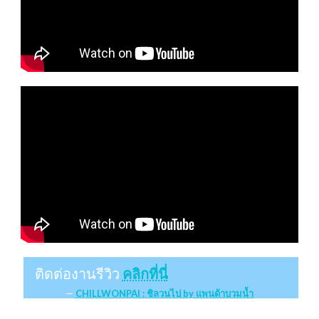
ติดต่องานรีวิว
คลิกที่นี่
CHILLWONPAI : ชิลวนไป by แพนด้าบวมน้ำ