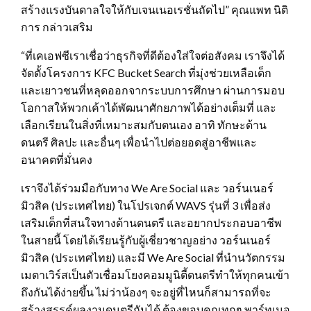
สร้างแรงบันดาลใจให้กับเจนเนอเรชั่นถัดไป” คุณแพท นิติ
การ กล่าวเสริม
“ที่เคเอฟซีเราเชื่อว่าธุรกิจที่ดีต้องใส่ใจต่อสังคม เราจึงได้
จัดตั้งโครงการ KFC Bucket Search ที่มุ่งช่วยเหลือเด็ก
และเยาวชนที่หลุดออกจากระบบการศึกษา ผ่านการมอบ
โอกาสให้พวกเค้าได้พัฒนาศักยภาพได้อย่างเต็มที่ และ
เลือกเรียนในสิ่งที่เหมาะสมกับตนเอง อาทิ ทักษะด้าน
ดนตรี ศิลปะ และอื่นๆ เพื่อนำไปต่อยอดสู่อาชีพและ
อนาคตที่มั่นคง
เราจึงได้ร่วมมือกับทาง We Are Social และ วอร์นเนอร์
มิวสิค (ประเทศไทย) ในโปรเจกต์ WAVS รุ่นที่ 3 เพื่อส่ง
เสริมเด็กที่สนใจทางด้านดนตรี และอยากประกอบอาชีพ
ในสายนี้ โดยได้เรียนรู้กับผู้เชี่ยวชาญอย่าง วอร์นเนอร์
มิวสิค (ประเทศไทย) และมี We Are Social ที่นำนวัตกรรม
เมตาเวิร์สเป็นตัวเชื่อมโยงคอมมูนิตี้ดนตรีทำให้ทุกคนเข้า
ถึงกันได้ง่ายขึ้น ไม่ว่าน้องๆ จะอยู่ที่ไหนก็สามารถที่จะ
สร้างสรรค์ผลงานดนตรีกันได้ ต้องขอบคุณทุกๆ พาร์ทเนอ