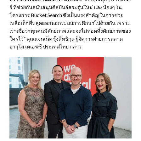
ร์ ที่ช่วยกันสนับสนุนศิลปินอิสระรุ่นใหม่ และน้องๆ ใน
โครงการ Bucket Search ซึ่งเป็นแรงสำคัญในการช่วย
เหลือเด็กที่หลุดออกนอกระบบการศึกษาไปด้วยกัน เพราะ
เราเชื่อว่าทุกคนมีศักยภาพและจะไม่ทอดทิ้งศักยภาพของ
ใครไว้” คุณแจนเน็ต รุ้งสิทธิกุล ผู้จัดการฝ่ายการตลาด
อาวุโส เคเอฟซี ประเทศไทย กล่าว