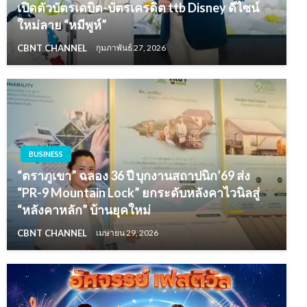
เปิดตัวบัตรเดบิต-บัตรเครดิต ttb Disney ดีไซน์
ใหม่ลาย “หมีพูห์”
CBNT CHANNEL
กุมภาพันธ์ 27, 2026
BUSINESS
“ตราภูเขา” ฉลอง 36 ปี บุกงานสถาปนิก’69 ส่ง
“PR-9 Mountain Lock” ยกระดับหลังคาไวนิลสู่
“หลังคาหลัก” บ้านยุคใหม่
CBNT CHANNEL
เมษายน 29, 2026