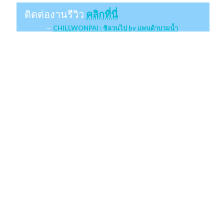
ติดต่องานรีวิว
คลิกที่นี่
CHILLWONPAI : ชิลวนไป by แพนด้าบวมน้ำ