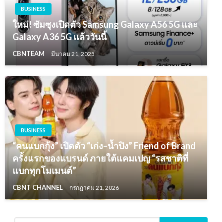
BUSINESS
ใหม่! ซัมซุงเปิดตัว Samsung Galaxy A56 5G และ
Galaxy A36 5G แล้ววันนี้
CBNTEAM
มีนาคม 21, 2025
BUSINESS
“คนแบกกุ้ง” เปิดตัว “เก่ง–น้ำปิง” Friend of Brand
ครั้งแรกของแบรนด์ ภายใต้แคมเปญ “รสชาติที่
แบกทุกโมเมนต์”
CBNT CHANNEL
กรกฎาคม 21, 2026