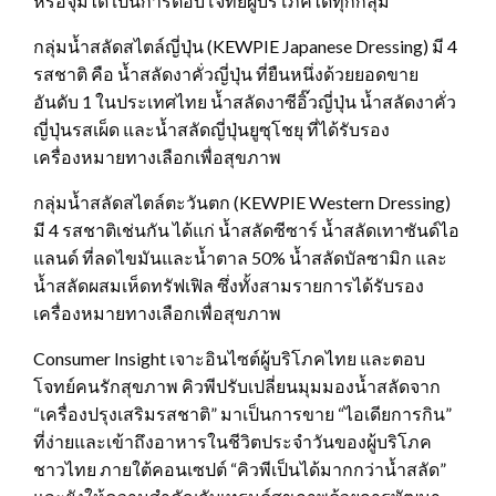
หรือจุ่มได้ เป็นการตอบโจทย์ผู้บริโภคได้ทุกกลุ่ม
กลุ่มน้ำสลัดสไตล์ญี่ปุ่น (KEWPIE Japanese Dressing) มี 4
รสชาติ คือ น้ำสลัดงาคั่วญี่ปุ่น ที่ยืนหนึ่งด้วยยอดขาย
อันดับ 1 ในประเทศไทย น้ำสลัดงาซีอิ๊วญี่ปุ่น น้ำสลัดงาคั่ว
ญี่ปุ่นรสเผ็ด และน้ำสลัดญี่ปุ่นยูซุโชยุ ที่ได้รับรอง
เครื่องหมายทางเลือกเพื่อสุขภาพ
กลุ่มน้ำสลัดสไตล์ตะวันตก (KEWPIE Western Dressing)
มี 4 รสชาติเช่นกัน ได้แก่ น้ำสลัดซีซาร์ น้ำสลัดเทาซันด์ไอ
แลนด์ ที่ลดไขมันและน้ำตาล 50% น้ำสลัดบัลซามิก และ
น้ำสลัดผสมเห็ดทรัฟเฟิล ซึ่งทั้งสามรายการได้รับรอง
เครื่องหมายทางเลือกเพื่อสุขภาพ
Consumer Insight เจาะอินไซต์ผู้บริโภคไทย และตอบ
โจทย์คนรักสุขภาพ คิวพีปรับเปลี่ยนมุมมองน้ำสลัดจาก
“เครื่องปรุงเสริมรสชาติ” มาเป็นการขาย “ไอเดียการกิน”
ที่ง่ายและเข้าถึงอาหารในชีวิตประจำวันของผู้บริโภค
ชาวไทย ภายใต้คอนเซปต์ “คิวพีเป็นได้มากกว่าน้ำสลัด”