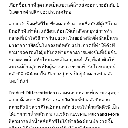
เลือกซื้อมากที่สุด และเป็นแบรนด์น้ำสลัดยอดขายอันดับ 1
ในตลาดค้าปลีกของประเทศไทย
ความสำเร็จครั้งนี้ไม่เพียงตอกย้ำความเชื่อมั่นที่ผู้บริโภค
มีต่อคิวพีเท่านั้น แต่ยังสะท้อนให้เห็นถึงกลยุทธ์การทำ
ตลาดที่เข้าใจวิถีการกินของคนไทยอย่างลึกซึ้ง อันเป็นผล
มาจากการยึดมั่นในกลยุทธ์หลัก 3 ประการ ที่ทำให้คิวพี
สามารถครองใจผู้บริโภคท่ามกลางการแข่งขันที่เข้มข้น
ของตลาดน้ำสลัดไทย และเป็นกุญแจสำคัญที่ผลักดันให้
แบรนด์ก้าวสู่การเป็นผู้นำตลาดอย่างแท้จริง โดยกลยุทธ์
หลักที่คิวพีนำมาใช้เปิดทางสู่การเป็นผู้นำตลาดน้ำสลัด
ไทย ได้แก่
Product Differentiation ความหลากหลายที่ครอบคลุมทุก
ความต้องการ คิวพีนำเสนอผลิตภัณฑ์น้ำสลัดที่หลาก
หลายถึง 8 รสชาติใน 2 กลุ่มหลัก ส่งผลให้น้ำสลัดคิวพี เป็น
ได้มากกว่าน้ำสลัด ตามแนวคิด KEWPIE Much and More
ที่สามารถนำน้ำสลัดคิวพีไปใช้ทำสลัด ผัด หมัก ราด จิ้ม