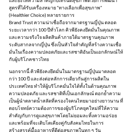
และยังให้ความสำคัญกับเทรนด์สุขภาพด้วยการพัฒนา
สูตรที่ได้รับเครื่องหมาย “ทางเลือกเพื่อสุขภาพ”
(Healthier Choice) หลายรายการ
Brand Trust ความน่าเชื่อถือจากมาตรฐานญี่ปุ่น ตลอด
ระยะเวลากว่า 100 ปีทั่วโลก คิวพียังคงยึดมั่นในคุณภาพ
และความจริงใจ ผลิตสินค้าภายใต้มาตรฐานคุณภาพ
ระดับสากลจากญี่ปุ่น ซึ่งเป็นหัวใจสำคัญที่สร้างความเชื่อ
มั่นในเรื่องความปลอดภัยและรสชาติอันเป็นเอกลักษณ์ให้
กับผู้บริโภคชาวไทย
นอกจากนี้ คิวพียังคงยึดมั่นในมาตรฐานญี่ปุ่นมาตลอด
กว่า 100 ปี และส่งต่อหลักการเดียวกันสู่การผลิตใน
ประเทศไทย ทำให้ผู้บริโภคมั่นใจได้ทั้งในด้านคุณภาพ
ความปลอดภัย และรสชาติที่เป็นเอกลักษณ์ ตอกย้ำความ
เป็นผู้นำตลาดน้ำสลัดที่ครองใจคนไทยมาอย่างยาวนาน ที่
ตอบโจทย์ความต้องการของผู้บริโภคยุคใหม่ที่ให้ความ
สำคัญกับการดูแลสุขภาพโดยไม่ยอมละทิ้งความอร่อย
และพร้อมที่จะเติบโตเคียงคู่กับสังคมไทยในการ
สร้างสรรค์มื้ออาหารที่ดีต่อสุขภาพในทุก ๆ วัน