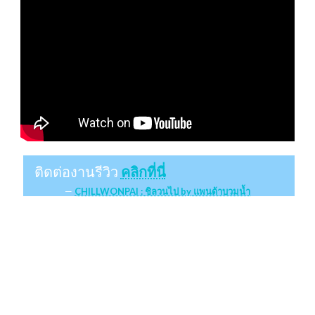
ติดต่องานรีวิว
คลิกที่นี่
CHILLWONPAI : ชิลวนไป by แพนด้าบวมน้ำ