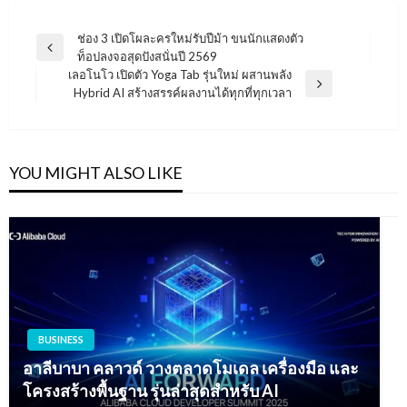
แนะแนว
ช่อง 3 เปิดโผละครใหม่รับปีม้า ขนนักแสดงตัว
Previous
ท็อปลงจอสุดปังสนั่นปี 2569
เรื่อง
Post
เลอโนโว เปิดตัว Yoga Tab รุ่นใหม่ ผสานพลัง
Next
Hybrid AI สร้างสรรค์ผลงานได้ทุกที่ทุกเวลา
Post
YOU MIGHT ALSO LIKE
BUSINESS
อาลีบาบา คลาวด์ วางตลาดโมเดล เครื่องมือ และ
โครงสร้างพื้นฐาน รุ่นล่าสุดสำหรับ AI