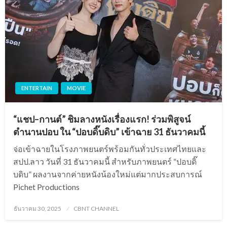
ENTERTAIN
MOVIE
“แชป–กานต์” ชิมลางหนังเรื่องแรก! ร่วมพิสูจน์
ตำนานปอบ ใน “ปอบดิ๊บดิบ” เข้าฉาย 31 ธันวาคมนี้
จ่อเข้าฉายในโรงภาพยนตร์พร้อมกันทั่วประเทศไทยและ
สปป.ลาว วันที่ 31 ธันวาคมนี้ สำหรับภาพยนตร์ “ปอบดิ๊
บดิบ” ผลงานจากค่ายหนังน้องใหม่แต่มากประสบการณ์
Pichet Productions
Posted
ธันวาคม 30, 2025
CBNT CHANNEL
on