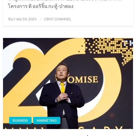
โครงการ ดิ ออริจิ้น กะทู้-ป่าตอง
Posted
ธันวาคม 30, 2025
CBNT CHANNEL
on
BUSINESS
MARKETING