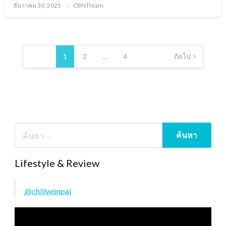
Posted
ธันวาคม 30, 2025
CBNTteam
on
Posts
pagination
1
2
…
4
ถัดไป
Lifestyle & Review
@chillwonpai