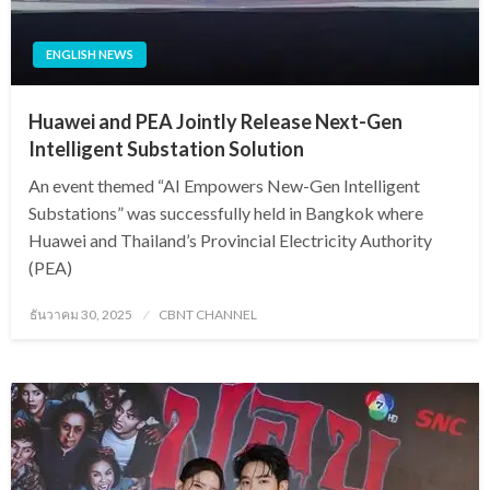
ENGLISH NEWS
Huawei and PEA Jointly Release Next-Gen
Intelligent Substation Solution
An event themed “AI Empowers New-Gen Intelligent
Substations” was successfully held in Bangkok where
Huawei and Thailand’s Provincial Electricity Authority
(PEA)
Posted
ธันวาคม 30, 2025
CBNT CHANNEL
on