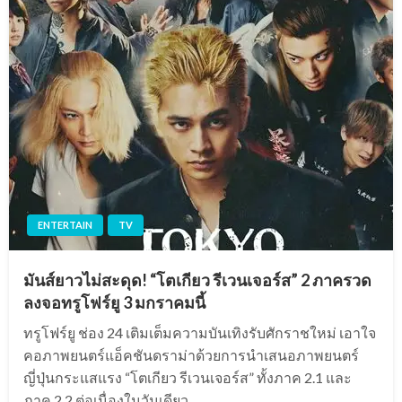
ENTERTAIN
TV
มันส์ยาวไม่สะดุด! “โตเกียว รีเวนเจอร์ส” 2 ภาครวด
ลงจอทรูโฟร์ยู 3 มกราคมนี้
ทรูโฟร์ยู ช่อง 24 เติมเต็มความบันเทิงรับศักราชใหม่ เอาใจ
คอภาพยนตร์แอ็คชันดราม่าด้วยการนำเสนอภาพยนตร์
ญี่ปุ่นกระแสแรง “โตเกียว รีเวนเจอร์ส” ทั้งภาค 2.1 และ
ภาค 2.2 ต่อเนื่องในวันเดียว