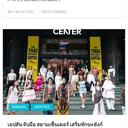
Posted
ธันวาคม 30, 2025
CBNT CHANNEL
on
FASHION
LIFESTYLE
เอปสัน จับมือ สยามเซ็นเตอร์ เสริมทักษะยังก์