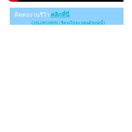
ติดต่องานรีวิว
คลิกที่นี่
CHILLWONPAI : ชิลวนไป by แพนด้าบวมน้ำ