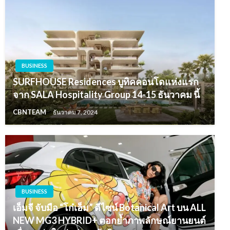
BUSINESS
SURFHOUSE Residences บูทิคคอนโดแห่งแรก
จาก SALA Hospitality Group 14-15 ธันวาคม นี้
CBNTEAM
ธันวาคม 7, 2024
BUSINESS
เอ็มจี จับมือ “โก๋เอ็ม” ดีไซน์ Botanical Art บน ALL
NEW MG3 HYBRID+ ตอกย้ำภาพลักษณ์ยานยนต์