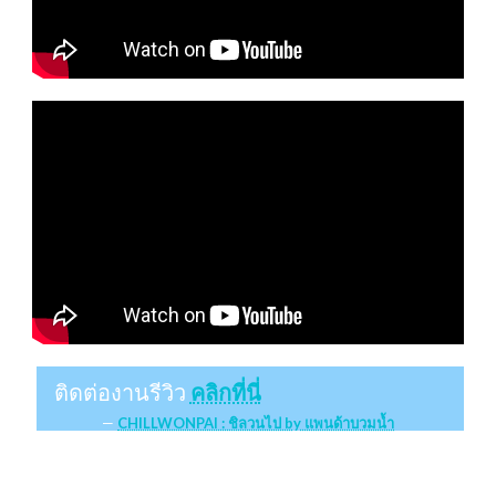
ติดต่องานรีวิว
คลิกที่นี่
CHILLWONPAI : ชิลวนไป by แพนด้าบวมน้ำ