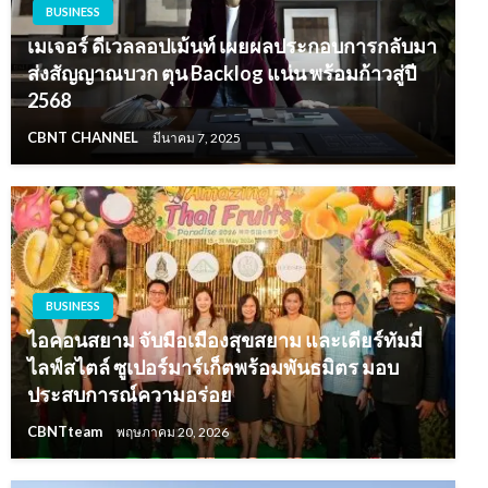
BUSINESS
เมเจอร์ ดีเวลลอปเม้นท์ เผยผลประกอบการกลับมา
ส่งสัญญาณบวก ตุน Backlog แน่น พร้อมก้าวสู่ปี
2568
CBNT CHANNEL
มีนาคม 7, 2025
BUSINESS
ไอคอนสยาม จับมือเมืองสุขสยาม และเดียร์ทัมมี่
ไลฟ์สไตล์ ซูเปอร์มาร์เก็ตพร้อมพันธมิตร มอบ
ประสบการณ์ความอร่อย
CBNTteam
พฤษภาคม 20, 2026