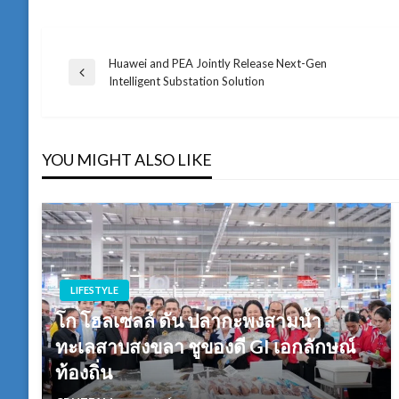
Huawei and PEA Jointly Release Next-Gen
แนะแนว
Previous
Intelligent Substation Solution
Post
เรื่อง
YOU MIGHT ALSO LIKE
LIFESTYLE
โก โฮลเซลล์ ดัน ปลากะพงสามน้ำ
ทะเลสาบสงขลา ชูของดี GI เอกลักษณ์
ท้องถิ่น