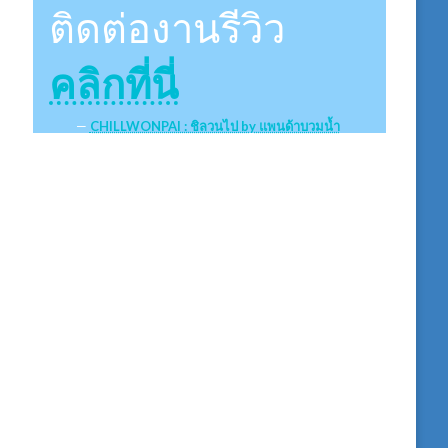
ติดต่องานรีวิว
คลิกที่นี่
CHILLWONPAI : ชิลวนไป by แพนด้าบวมน้ำ