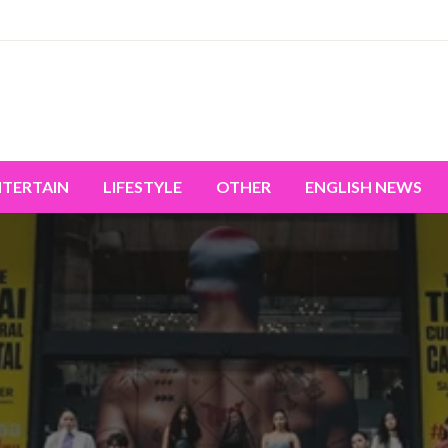
miss the world's movement.
NTERTAIN
LIFESTYLE
OTHER
ENGLISH NEWS