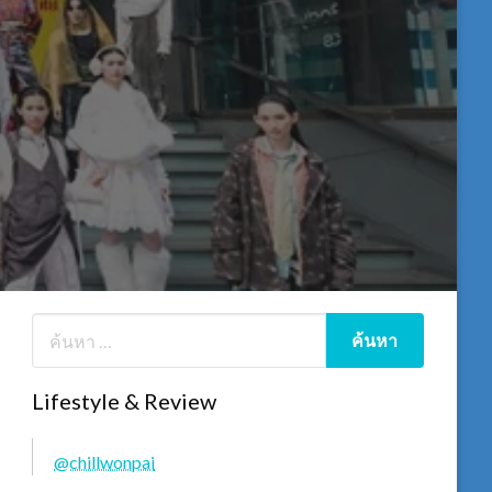
Lifestyle & Review
@chillwonpai