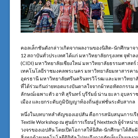
คอลเล็กชันดังกล่าวเกิดจากผลงานของนิสิต–นักศึกษา
12 สถาบันทั่วประเทศ ได้แก่ มหาวิทยาลัยกรุงเทพ จุ
(CIDI) มหาวิทยาลัยเชียงใหม่ มหาวิทยาลัยธรรมศาสตร
เทคโนโลยีราชมงคลพระนคร มหาวิทยาลัยมหาสารคาม ม
อุดรธานี มหาวิทยาลัยศรีนครินทรวิโรฒ และมหาวิทยาล
ที่ได้ร่วมกันถ่ายทอดแรงบันดาลใจจากผ้าทอหัตถกรรม ลว
ลักษณ์เฉพาะตัว อาทิ สุรินทร์ บุรีรัมย์ น่าน ยะลา อุบลรา
เมือง และยกระดับภูมิปัญญาท้องถิ่นสู่แฟชั่นระดับสากล
หนึ่งในบทบาทสำคัญของเอปสัน คือการสนับสนุนการเรีย
Textile Workshop ณ ศูนย์การเรียนรู้ Nexttech ผู้จำหน
วงจรของเอปสัน โดยเปิดโอกาสให้นิสิต-นักศึกษาได้สัม
สิ่งทอด้วยเทคโนโลยีดิจิทัล ไปจนถึงการตัดเย็บเป็นผลงาน