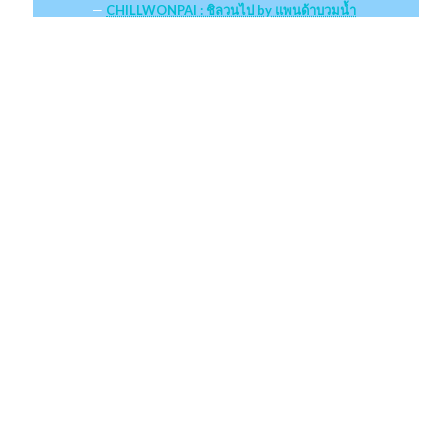
CHILLWONPAI : ชิลวนไป by แพนด้าบวมน้ำ