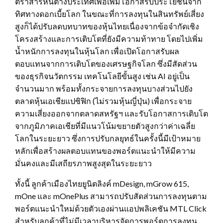
ตราสารหนี้ต่างประเทศเพื่อเพิ่มโอกาสรับประโยชน์จาก
ทิศทางดอกเบี้ยโลก ในขณะที่การลงทุนในสินทรัพย์เสี่ยง
สูงก็ได้ปรับลดบทบาทของหุ้นไทยเนื่องจากข้อจำกัดเชิง
โครงสร้างและการเติบโตที่ยังมีความท้าทาย โดยไปเพิ่ม
น้ำหนักการลงทุนในหุ้นโลก เพื่อเปิดโอกาสรับผล
ตอบแทนจากการเติบโตของเศรษฐกิจโลก ซึ่งมีสัดส่วน
ของธุรกิจนวัตกรรม เทคโนโลยีขั้นสูง เช่น AI อยู่เป็น
จำนวนมาก พร้อมทั้งกระจายการลงทุนบางส่วนไปยัง
ตลาดหุ้นเอเชียแปซิฟิก (ไม่รวมหุ้นญี่ปุ่น) เพื่อกระจาย
ความเสี่ยงออกจากตลาดสหรัฐฯ และรับโอกาสการเติบโต
จากภูมิภาคเอเชียที่มีแนวโน้มขยายตัวสูงกว่าค่าเฉลี่ย
โลกในระยะยาว ซึ่งการปรับกลยุทธ์ในครั้งนี้มีเป้าหมาย
หลักเพื่อสร้างผลตอบแทนของพอร์ตแนะนำให้มีความ
มั่นคงและมีเสถียรภาพสูงสุดในระยะยาว
ทั้งนี้ ลูกค้าเมืองไทยยูนิตลิงค์ mDesign, mGrow 615,
mOne และ mOnePlus สามารถปรับสัดส่วนการลงทุนตาม
พอร์ตแนะนำใหม่ด้วยตัวเองผ่านแอปพลิเคชัน MTL Click
สำหรับลูกค้าที่ไม่มีเวลาบริหารจัดการพอร์ตการลงทุน