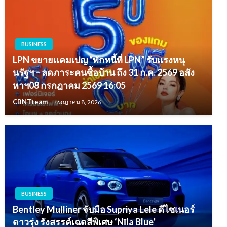
BUSINESS
LPN ขยายแคมเปญ “พักหนี้ที่ LPN” รับแรงหนุ
นรัฐฯ – ลดภาระคนซื้อบ้าน ถึง 31 ก.ค. 2569 อสัง
หาฯ08 กรกฎาคม 2569 16:05
CBNTteam
กรกฎาคม 8, 2026
BUSINESS
Bentley Mulliner จับมือ Supriya Lele ดีไซเนอร์
ดาวรุ่ง รังสรรค์เฉดสีพิเศษ ‘Nīla Blue’