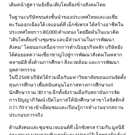
เดินหน้าสู่ความยั่งยืน เติบโตเคียงข้างสังคมไทย
ในฐานะบริษัทขนส่งชั้นนำของประเทศไทยและเอเชีย
ตะวันออกเฉียงใต้ เจแอนด์ที เอ็กซ์เพรส ได้สร้างอาชีพใน
ประเทศไทยราว 80,000 ตำแหน่ง โดยยึดมั่นในแนวคิด
“เติบโตเคียงข้างชุมชน และมีส่วนร่วมในการพัฒนา
สังคม” โดยนอกเหนือจากการดำเนินธุรกิจหลัก บริษัทยัง
ได้ต่อยอดความเชี่ยวชาญไปสู่การพัฒนาสังคมในหลาก
หลายมิติ ทั้งด้านการศึกษา สิ่งแวดล้อม และการพัฒนา
อุตสาหกรรม
ในปี 2568 บริษัทได้ร่วมมือกับมหาวิทยาลัยขอนแก่นจัดตั้ง
ทุนการศึกษา เพื่อสนับสนุนโอกาสทางการศึกษาแก่
นักศึกษารวม 30 ราย อีกทั้งยังร่วมมือกับสถาบันการจัด
การปัญญาภิวัฒน์ เปิดโอกาสให้นักศึกษาสาขาโลจิสติกส์
กว่า 70 ราย เข้าเยี่ยมชมและเรียนรู้การทำงานจากสถาน
ประกอบการจริง
ด้านสังคมและชุมชน เจแอนด์ที เอ็กซ์เพรส ร่วมกับ มูลนิธิ
กระจกเงา มอบคอมพิวเตอร์และอุปกรณ์อิเล็กทรอนิกส์แก่