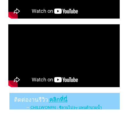
ติดต่องานรีวิว
คลิกที่นี่
CHILLWONPAI : ชิลวนไป by แพนด้าบวมน้ำ