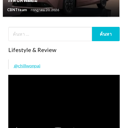
CBNTteam
กรกฎาคม 20, 2026
Lifestyle & Review
@chillwonpai