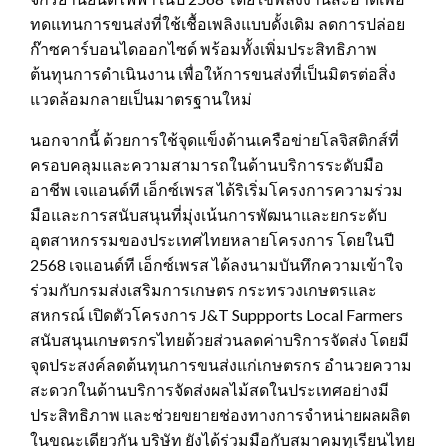
ทดแทนการขนส่งที่ใช้เชื้อเพลิงแบบดั้งเดิม ลดการปล่อย
ก๊าซคาร์บอนไดออกไซด์ พร้อมทั้งเพิ่มประสิทธิภาพ
ต้นทุนการดำเนินงาน เพื่อให้การขนส่งที่เป็นมิตรต่อสิ่ง
แวดล้อมกลายเป็นมาตรฐานใหม่
นอกจากนี้ ด้วยการใช้จุดแข็งด้านเครือข่ายโลจิสติกส์ที่
ครอบคลุมและความสามารถในด้านบริการระดับมือ
อาชีพ เจแอนด์ที เอ็กซ์เพรส ได้ริเริ่มโครงการความร่วม
มือและการสนับสนุนที่มุ่งเน้นการพัฒนาและยกระดับ
อุตสาหกรรมของประเทศไทยหลายโครงการ โดยในปี
2568 เจแอนด์ที เอ็กซ์เพรส ได้ลงนามบันทึกความเข้าใจ
ร่วมกับกรมส่งเสริมการเกษตร กระทรวงเกษตรและ
สหกรณ์ เปิดตัวโครงการ J&T Suppports Local Farmers
สนับสนุนเกษตรกรไทยด้วยส่วนลดค่าบริการจัดส่ง โดยมี
จุดประสงค์ลดต้นทุนการขนส่งแก่เกษตรกร อำนวยความ
สะดวกในด้านบริการจัดส่งผลไม้สดในประเทศอย่างมี
ประสิทธิภาพ และช่วยขยายช่องทางการจำหน่ายผลผลิต
ในขณะเดียวกัน บริษัท ยังได้ร่วมมือกับสมาคมทุเรียนไทย