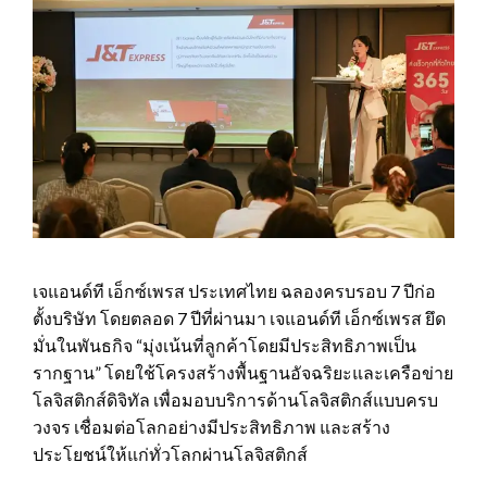
เจแอนด์ที เอ็กซ์เพรส ประเทศไทย ฉลองครบรอบ 7 ปีก่อ
ตั้งบริษัท โดยตลอด 7 ปีที่ผ่านมา เจแอนด์ที เอ็กซ์เพรส ยึด
มั่นในพันธกิจ “มุ่งเน้นที่ลูกค้าโดยมีประสิทธิภาพเป็น
รากฐาน” โดยใช้โครงสร้างพื้นฐานอัจฉริยะและเครือข่าย
โลจิสติกส์ดิจิทัล เพื่อมอบบริการด้านโลจิสติกส์แบบครบ
วงจร เชื่อมต่อโลกอย่างมีประสิทธิภาพ และสร้าง
ประโยชน์ให้แก่ทั่วโลกผ่านโลจิสติกส์