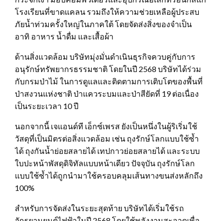
โรงเรียนที่ขาดแคลน รวมถึงให้ความช่วยเหลือผู้ประสบ
ภัยน้ำท่วมครั้งใหญ่ในภาคใต้ โดยจัดส่งสิ่งของจำเป็น
อาทิ อาหาร น้ำดื่ม และเสื้อผ้า
ด้านสิ่งแวดล้อม บริษัทมุ่งมั่นดำเนินธุรกิจควบคู่กับการ
อนุรักษ์ทรัพยากรธรรมชาติ โดยในปี 2568 บริษัทได้ร่วม
กับกรมป่าไม้ ในการดูแลและติดตามการเติบโตของพื้นที่
ป่าสงวนแห่งชาติ ป่าแควระบมและป่าสียัดที่ 19 ต่อเนื่อง
เป็นระยะเวลา 10 ปี
นอกจากนี้ เจแอนด์ที เอ็กซ์เพรส ยังเป็นหนึ่งในผู้ริเริ่มใช้
วัสดุที่เป็นมิตรต่อสิ่งแวดล้อม เช่น ถุงรักษ์โลกแบบใช้ซ้ำ
ได้ ถุงกันน้ำย่อยสลายได้ เทปกาวย่อยสลายได้ และระบบ
ใบปะหน้าพัสดุดิจิทัลแบบหน้าเดียว ปัจจุบัน ถุงรักษ์โลก
แบบใช้ซ้ำได้ถูกนำมาใช้ครอบคลุมเส้นทางขนส่งหลักถึง
100%
สำหรับการจัดส่งในระยะสุดท้าย บริษัทได้เริ่มใช้รถ
จักรยานยนต์ไฟฟ้าในปี 2568 โดยใช้พลังงานสะอาดเพื่อ