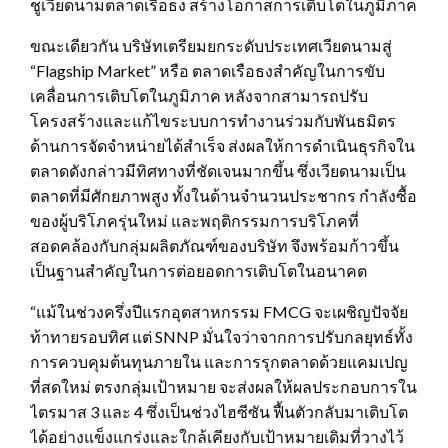
ชูเวียดนามตลาดเรือธง สร้างโอกาสการเติบโตในภูมิภาค
ขณะเดียวกัน บริษัทเตรียมยกระดับประเทศเวียดนามสู่
“Flagship Market” หรือ ตลาดเรือธงสำคัญในการขับ
เคลื่อนการเติบโตในภูมิภาค หลังจากสามารถปรับ
โครงสร้างและแก้ไขระบบการทำงานร่วมกับพันธมิตร
ด้านการจัดจำหน่ายได้สำเร็จ ส่งผลให้การดำเนินธุรกิจใน
ตลาดดังกล่าวมีทิศทางที่ชัดเจนมากขึ้น ซึ่งเวียดนามเป็น
ตลาดที่มีศักยภาพสูง ทั้งในด้านจำนวนประชากร กำลังซื้อ
ของผู้บริโภครุ่นใหม่ และพฤติกรรมการบริโภคที่
สอดคล้องกับกลุ่มผลิตภัณฑ์ของบริษัท จึงพร้อมก้าวขึ้น
เป็นฐานสำคัญในการต่อยอดการเติบโตในอนาคต
“แม้ในช่วงครึ่งปีแรกอุตสาหกรรม FMCG จะเผชิญปัจจัย
ท้าทายรอบทิศ แต่ SNNP มั่นใจว่าจากการปรับกลยุทธ์ทั้ง
การควบคุมต้นทุนภายใน และการรุกตลาดด้วยแคมเปญ
ที่สดใหม่ ตรงกลุ่มเป้าหมาย จะส่งผลให้ผลประกอบการใน
ไตรมาส 3 และ 4 ซึ่งเป็นช่วงไฮซีซัน ฟื้นตัวกลับมาเติบโต
ได้อย่างแข็งแกร่งและใกล้เคียงกับเป้าหมายเดิมที่วางไว้