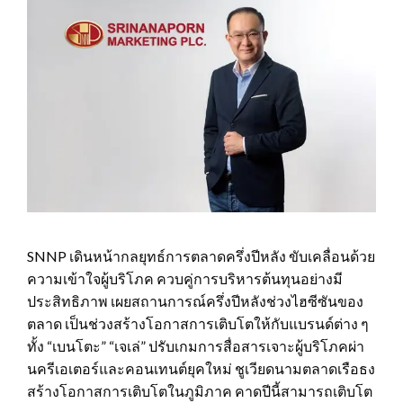
SNNP เดินหน้ากลยุทธ์การตลาดครึ่งปีหลัง ขับเคลื่อนด้วย
ความเข้าใจผู้บริโภค ควบคู่การบริหารต้นทุนอย่างมี
ประสิทธิภาพ เผยสถานการณ์ครึ่งปีหลังช่วงไฮซีซันของ
ตลาด เป็นช่วงสร้างโอกาสการเติบโตให้กับแบรนด์ต่าง ๆ
ทั้ง “เบนโตะ” “เจเล่” ปรับเกมการสื่อสารเจาะผู้บริโภคผ่า
นครีเอเตอร์และคอนเทนต์ยุคใหม่ ชูเวียดนามตลาดเรือธง
สร้างโอกาสการเติบโตในภูมิภาค คาดปีนี้สามารถเติบโต