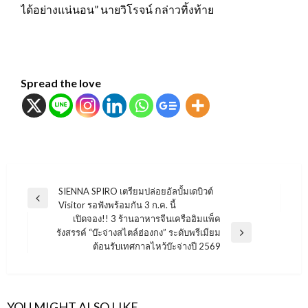
ได้อย่างแน่นอน” นายวิโรจน์ กล่าวทิ้งท้าย
Spread the love
แนะแนว
SIENNA SPIRO เตรียมปล่อยอัลบั้มเดบิวต์
Previous
Visitor รอฟังพร้อมกัน 3 ก.ค. นี้
เรื่อง
Post
เปิดจอง!! 3 ร้านอาหารจีนเครืออิมแพ็ค
รังสรรค์ “บ๊ะจ่างสไตล์ฮ่องกง” ระดับพรีเมียม
Next
ต้อนรับเทศกาลไหว้บ๊ะจ่างปี 2569
Post
YOU MIGHT ALSO LIKE