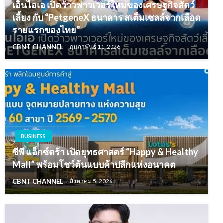
เอ็นไอเอ เปิดว้าวพาวเวอร์ใหม่ของเศรษฐกิจสัตว์
เลี้ยง กับ “PetgeneX ธนาคาร สเต็มเซลล์จากเลือด
รายแรกของไทย”
CBNT CHANNEL
กุมภาพันธ์ 11, 2026
BUSINESS
ซีพี แอ็กซ์ตร้า เปิดยุทธศาสตร์ “Happy & Healthy
Mall” พร้อมโชว์ต้นแบบค้าปลีกแห่งอนาคต
CBNT CHANNEL
สิงหาคม 5, 2026