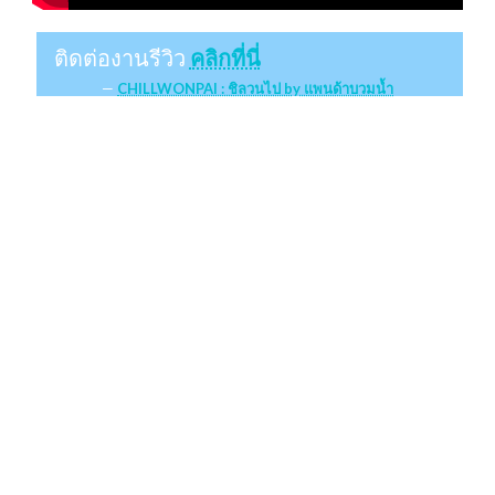
ติดต่องานรีวิว
คลิกที่นี่
CHILLWONPAI : ชิลวนไป by แพนด้าบวมน้ำ