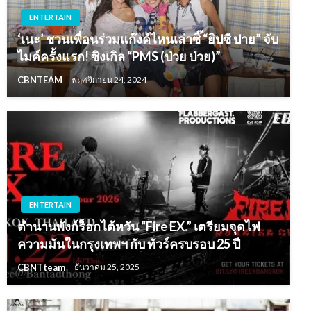
ENTERTAIN
‘เนะ’ ชวนเพื่อนร่วมแก๊งค์ไหนเล่าซิ๊ “ยิปซี ปาย” จับ
ไมค์ครั้งแรก! ซิงเกิล “PMS (ป่วย ป่วย)”
CBNTEAM
พฤศจิกายน 24, 2024
ENTERTAIN
ตํานานพังก์ร็อกไต้หวัน “Fire EX.” เตรียมจุดไฟ
ความมันในกรุงเทพฯ กับ ทัวร์ครบรอบ 25 ปี
CBNTteam
ธันวาคม 25, 2025