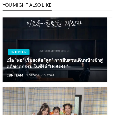
YOU MIGHT ALSO LIKE
ENTERTAIN
เมื่อ “พ่อ” เริ่มสงสัย “ลูก” การสืบสวนเดินหน้าเข้าสู่
คดีฆาตกรรม ในซีรีส์ “DOUBT”
CBNTEAM
พฤศจิกายน 15, 2024