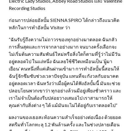
Electric Lady Studios, Abbey Road Studios และ Valentine
Recording Studios
ก่อนการปล่อยอัลบั้ม SIENNA SPIRO ได้กล่าวถึงแนวคิด
หลักในการทำอัลบั้ม Visitor ว่า
“ฉันรับรู้ถึงความไม่ถาวรของทุกอย่างมาตลอด ฉันกลัว
การสิ้นสุดและการจากลาอย่างมาก จนบางครั้งเลือกจะ
ไม่เริ่มต้นความสัมพันธ์ใหม่หรือสิ่งใดก็ตามที่รู้ว่าไม่มีวัน
อยู่ตลอดไป ในแง่หนึ่ง ฉันเลยใช้ชีวิตเหมือนเป็น ‘ผู้มา
เยือน’ คนหนึ่งที่แค่เดินผ่านเข้ามา การทำอัลบั้มนี้สอนให้
ฉันรู้จักซึมซับช่วงเวลาปัจจุบัน แทนที่จะกังวลกับอนาคต
อยู่ตลอดเวลา ฉันหวังว่าเมื่อผู้คนได้ฟังอัลบั้มนี้ มันจะช่วย
ปลอบโยนพวกเขาว่า ทุกอย่างล้วนมีอยู่เพียงชั่วคราว และ
เราไม่จำเป็นต้องรีบปล่อยวางเสมอไป เราสามารถให้
คุณค่ากับสิ่งต่าง ๆ ได้ แม้มันจะไม่ได้อยู่กับเราตลอดไป”
ผลงานของเธอสะท้อนความสำเร็จอย่างต่อเนื่อง ด้วยยอด
สตรีมทั่วโลกทะลุ 1.2 พันล้านครั้ง และในช่วงปลายเดือน