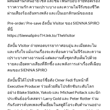
ผสมผสานกลิ่นอายโซล และซิมโฟนิกป็อป ถ่ายทอดเรื่อง
ราวความรัก ความเปราะบาง และความไม่จีรังของชีวิต
ผ่านเสียงร้องอันทรงพลัง และเป็นเอกลักษณ์ของเธอ
Pre-order/ Pre-save อัลบั้ม Visitor ของ SIENNA SPIRO
ที่นี่
https://SiennaSpiroTH.lnk.to/TheVisitor
อัลบั้ม Visitor ถ่ายทอดบรรยากาศอบอุ่น ละเมียดละไม
และจริงใจ แม้แก่นเรื่องจะสะท้อนความไม่จีรังและความ
เปราะบางทางอารมณ์ แต่ผลงานทั้งชุดกลับเต็มไปด้วย
รายละเอียดทางเสียงที่ลึกซึ้ง และพลังการเล่าเรื่องที่เฉียบ
คมของ SIENNA SPIRO
อัลบั้มนี้ได้โปรดิวเซอร์ชื่อดัง Omer Fedi รับหน้าที่
Executive Producer ร่วมด้วยทีมโปรดักชันระดับโลก
อย่าง Blake Slatkin, Yakob และ Michael Pollack และนัก
ประพันธ์ออร์เคสตรา Larry Gold และ Peter Rotter ร่วม
กันรังสรรค์บทเพลงชั้นเยี่ยมในสตูดิโอระดับตำนานอย่าง