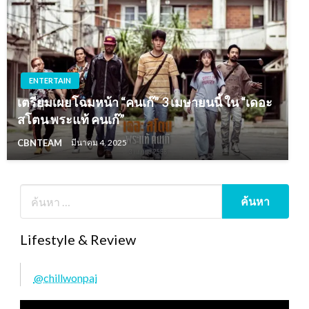
ENTERTAIN
เตรียมเผยโฉมหน้า “คนเก๊” 3 เมษายนนี้ ใน “เดอะ
สโตน พระแท้ คนเก๊”
CBNTEAM
มีนาคม 4, 2025
Lifestyle & Review
@chillwonpai