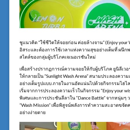
ชูแนวคิด “ใช้ชีวิตให้จอยก่อน ค่อยล้างจาน” (Enjoy your 
อิสระและต้องการใช้เวลาแห่งความสุขอย่างเต็มที่ ผนึก
สไตล์ของกลุ่มผู้บริโภคเจเนอเรชันใหม่
เพื่อสร้างปรากฏการณ์ความจอยให้กับผู้บริโภค ยูนิลีเวอร์ แ
ให้กลายเป็น “Sunlight Wash Arena” สนามประลองความสนุ
อย่างเต็มรูปแบบ ภายในงานอัดแน่นไปด้วยกิจกรรมไฮไลต์ท
เริ่มจากการประลองความเร็วในกิจกรรม “Enjoy your wish
พิเศษและการประชันลีลาใน “Dance Battle” จากหนุ่มๆ 
“Wash Mission” เพื่อพิสูจน์พลังการทำความสะอาดขจั
อย่างง่ายดาย