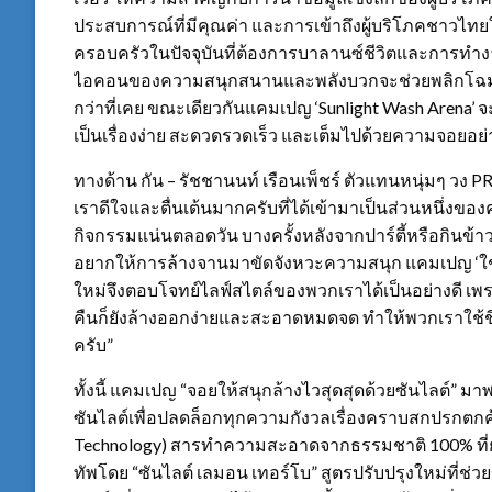
ประสบการณ์ที่มีคุณค่า และการเข้าถึงผู้บริโภคชาวไท
ครอบครัวในปัจจุบันที่ต้องการบาลานซ์ชีวิตและการทำงา
ไอคอนของความสนุกสนานและพลังบวกจะช่วยพลิกโฉมภาพ
กว่าที่เคย ขณะเดียวกันแคมเปญ ‘Sunlight Wash Arena’ จะเ
เป็นเรื่องง่าย สะดวดรวดเร็ว และเต็มไปด้วยความจอยอย่
ทางด้าน กัน – รัชชานนท์ เรือนเพ็ชร์ ตัวแทนหนุ่มๆ วง 
เราดีใจและตื่นเต้นมากครับที่ได้เข้ามาเป็นส่วนหนึ่งข
กิจกรรมแน่นตลอดวัน บางครั้งหลังจากปาร์ตี้หรือกินข้า
อยากให้การล้างจานมาขัดจังหวะความสนุก แคมเปญ ‘ใช้ช
ใหม่จึงตอบโจทย์ไลฟ์สไตล์ของพวกเราได้เป็นอย่างดี เพ
คืนก็ยังล้างออกง่ายและสะอาดหมดจด ทำให้พวกเราใช้ชีวิต
ครับ”
ทั้งนี้ แคมเปญ “จอยให้สนุกล้างไวสุดสุดด้วยซันไลต์” 
ซันไลต์เพื่อปลดล็อกทุกความกังวลเรื่องคราบสกปรกตก
Technology) สารทำความสะอาดจากธรรมชาติ 100% ที่ย
ทัพโดย “ซันไลต์ เลมอน เทอร์โบ” สูตรปรับปรุงใหม่ที่ช่วยข