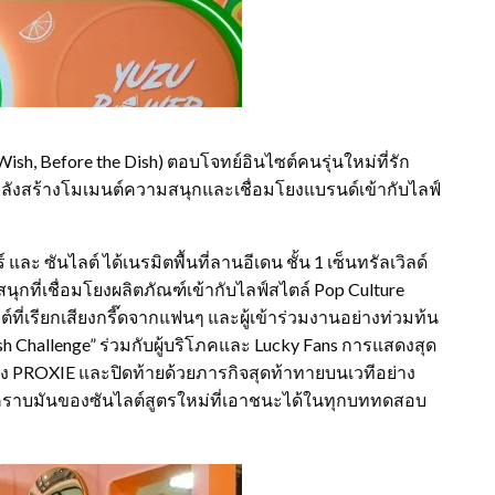
Wish, Before the Dish) ตอบโจทย์อินไซต์คนรุ่นใหม่ที่รัก
พลังสร้างโมเมนต์ความสนุกและเชื่อมโยงแบรนด์เข้ากับไลฟ์
ละ ซันไลต์ ได้เนรมิตพื้นที่ลานอีเดน ชั้น 1 เซ็นทรัลเวิลด์
กที่เชื่อมโยงผลิตภัณฑ์เข้ากับไลฟ์สไตล์ Pop Culture
ี่เรียกเสียงกรี๊ดจากแฟนๆ และผู้เข้าร่วมงานอย่างท่วมท้น
 Challenge” ร่วมกับผู้บริโภคและ Lucky Fans การแสดงสุด
วง PROXIE และปิดท้ายด้วยภารกิจสุดท้าทายบนเวทีอย่าง
ดคราบมันของซันไลต์สูตรใหม่ที่เอาชนะได้ในทุกบททดสอบ