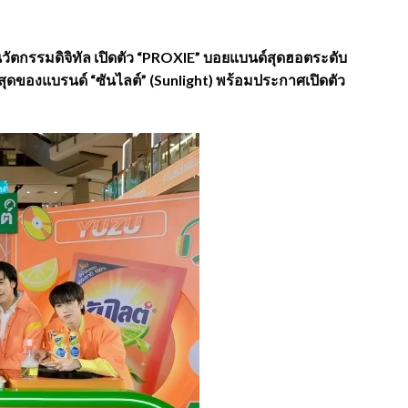
วัตกรรมดิจิทัล เปิดตัว “PROXIE” บอยแบนด์สุดฮอตระดับ
ดของแบรนด์ “ซันไลต์” (Sunlight) พร้อมประกาศเปิดตัว