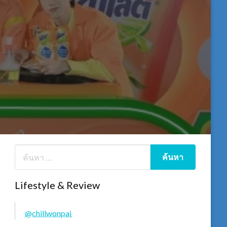
Lifestyle & Review
@chillwonpai