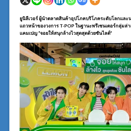
ยูนิลีเวอร์ ผู้นำตลาดสินค้าอุปโภคบริโภคระดับโลกและน
แถวหน้าของวงการ T-POP ในฐานะพรีเซนเตอร์กลุ่มล่าสุ
แคมเปญ “จอยให้สนุกล้างไวสุดสุดด้วยซันไลต์”