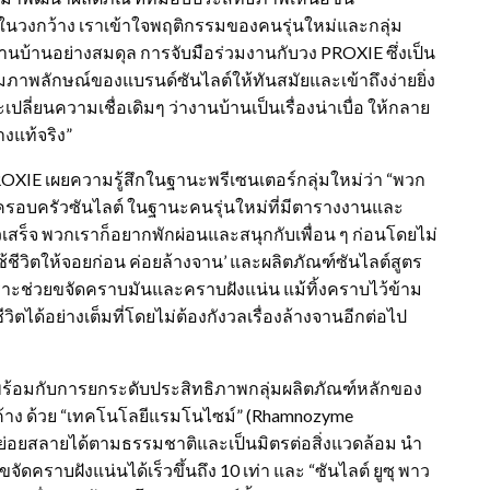
ยในวงกว้าง เราเข้าใจพฤติกรรมของคนรุ่นใหม่และกลุ่ม
นบ้านอย่างสมดุล การจับมือร่วมงานกับวง PROXIE ซึ่งเป็น
ลักษณ์ของแบรนด์ซันไลต์ให้ทันสมัยและเข้าถึงง่ายยิ่ง
ปลี่ยนความเชื่อเดิมๆ ว่างานบ้านเป็นเรื่องน่าเบื่อ ให้กลาย
างแท้จริง”
PROXIE เผยความรู้สึกในฐานะพรีเซนเตอร์กลุ่มใหม่ว่า “พวก
องครอบครัวซันไลต์ ในฐานะคนรุ่นใหม่ที่มีตารางงานและ
วเสร็จ พวกเราก็อยากพักผ่อนและสนุกกับเพื่อน ๆ ก่อนโดยไม่
ีวิตให้จอยก่อน ค่อยล้างจาน’ และผลิตภัณฑ์ซันไลต์สูตร
ราะช่วยขจัดคราบมันและคราบฝังแน่น แม้ทิ้งคราบไว้ข้าม
ได้อย่างเต็มที่โดยไม่ต้องกังวลเรื่องล้างจานอีกต่อไป
มาพร้อมกับการยกระดับประสิทธิภาพกลุ่มผลิตภัณฑ์หลักของ
ค้าง ด้วย “เทคโนโลยีแรมโนไซม์” (Rhamnozyme
่อยสลายได้ตามธรรมชาติและเป็นมิตรต่อสิ่งแวดล้อม นำ
จัดคราบฝังแน่นได้เร็วขึ้นถึง 10 เท่า และ “ซันไลต์ ยูซุ พาว