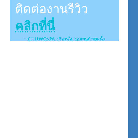
ติดต่องานรีวิว
คลิกที่นี่
CHILLWONPAI : ชิลวนไป by แพนด้าบวมน้ำ