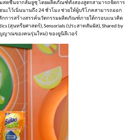
อมสดชื่นจากส้มยูซุ โดยผลิตภัณฑ์ทั้งสองสูตรสามารถจัดการ
นะไว้เนิ่นนานถึง 24 ชั่วโมง ช่วยให้ผู้บริโภคสามารถออก
อนหลักการสร้างสรรค์นวัตกรรมผลิตภัณฑ์ภายใต้กรอบแนวคิด
cs (สุนทรียศาสตร์), Sensorials (ประสาทสัมผัส), Shared by
วิญญาณของคนรุ่นใหม่) ของยูนิลีเวอร์