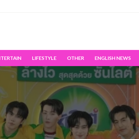
miss the world's movement.
NTERTAIN
LIFESTYLE
OTHER
ENGLISH NEWS