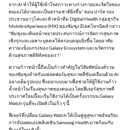
จาก AI ทำให้ผู้ใช้เข้าใจสภาวะทางร่างกายและจิตใจของ
ตนเองได้ง่ายและเป็นธรรมชาติยิ่งขึ้น” ฮอน ปาร์ค รอง
ประธานอาวุโสและหัวหน้าทีม Digital Health กลุ่มธุรกิจ
Mobile eXperience (MX) ของซัมซุง อิเลคโทรนิคส์ กล่าว
“ซัมซุงจะเดินหน้าขยายประสบการณ์การจัดการสุขภาพ
เชิงรุกและเฉพาะบุคคลให้ครอบคลุมยิ่งขึ้น โดยอาศัย
ความแข็งแกร่งของ Galaxy Ecosystem และนวัตกรรม
ด้านสุขภาพดิจิทัลของเรา”
ความก้าวหน้านี้ถือเป็นก้าวสำคัญในวิสัยทัศน์องค์รวม
ของซัมซุงสำหรับแพลตฟอร์มสุขภาพที่ขับเคลื่อนด้วย AI
อย่างเต็มรูปแบบ ซึ่งออกแบบมาเพื่อช่วยให้ผู้ใช้งานก้าว
ล้ำหน้าในเรื่องสุขภาพของตนเอง โดยฟีเจอร์สุขภาพที่
ประกาศใหม่นี้จะเริ่มใช้งานได้เป็นครั้งแรกบน Galaxy
Watch รุ่นที่จะเปิดตัวในเร็ว ๆ นี้
ฟีเจอร์ที่เปลี่ยน Galaxy Watch ให้เป็นคู่หูสุขภาพอัจฉริยะ
การอัปเดตแอปพลิเคชัน Samsung Health มาพร้อมกับ
ฟีเจอร์ใหม่ ดังนี้: