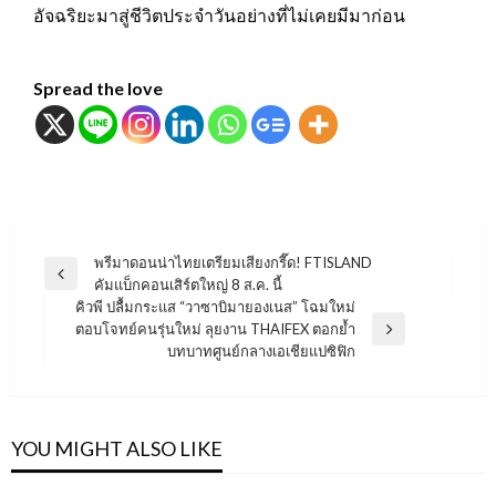
อัจฉริยะมาสู่ชีวิตประจำวันอย่างที่ไม่เคยมีมาก่อน
Spread the love
แนะแนว
พรีมาดอนน่าไทยเตรียมเสียงกรี๊ด! FTISLAND
Previous
คัมแบ็กคอนเสิร์ตใหญ่ 8 ส.ค. นี้
เรื่อง
Post
คิวพี ปลื้มกระแส “วาซาบิมายองเนส” โฉมใหม่
ตอบโจทย์คนรุ่นใหม่ ลุยงาน THAIFEX ตอกย้ำ
Next
บทบาทศูนย์กลางเอเชียแปซิฟิก
Post
YOU MIGHT ALSO LIKE