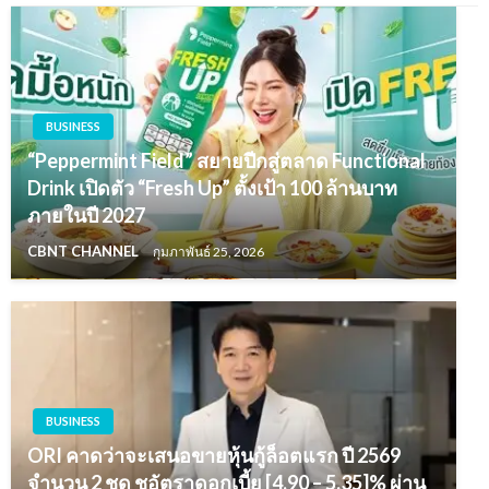
BUSINESS
“Peppermint Field” สยายปีกสู่ตลาด Functional
Drink เปิดตัว “Fresh Up” ตั้งเป้า 100 ล้านบาท
ภายในปี 2027
CBNT CHANNEL
กุมภาพันธ์ 25, 2026
BUSINESS
ORI คาดว่าจะเสนอขายหุ้นกู้ล็อตแรก ปี 2569
จำนวน 2 ชุด ชูอัตราดอกเบี้ย [4.90 – 5.35]% ผ่าน