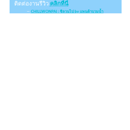
ติดต่องานรีวิว
คลิกที่นี่
CHILLWONPAI : ชิลวนไป by แพนด้าบวมน้ำ