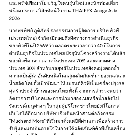
และทรัฟเฟิลมาโย ขวัญใจคนรุ่นใหม่และนักท่องเที่ยว
พร้อมประกาศวิสัยทัศน์ในงาน THAIFEX-Anuga Asia
2026
นางพรทิพย์ ภูติภัทร์ รองกรรมการผู้จัดการ บริษัท คิวพี
(ประเทศไทย) จำกัด เปิดเผยถึงทิศทางการดำเนินธุรกิจ
ของคิวพีในปี 2569 ว่า ตลอดระยะเวลากว่า 40 ปีในการ
ดำเนินธุรกิจในประเทศไทย ปัจจุบันโครงสร้างรายได้หลัก
ของคิวพีมาจากตลาดในประเทศ 70% และตลาดต่าง
ประเทศ 30% สำหรับกลยุทธ์ในประเทศยังคงมุ่งตอกย้ำ
ความเป็นผู้นำอันดับหนึ่งในกลุ่มผลิตภัณฑ์มายองเนสและ
น้ำสลัด โดยตั้งเป้าพัฒนาให้แบรนด์คิวพีเป็นเครื่องปรุงรส
คู่ครัวประจำบ้านของคนไทย ทั้งนี้ จากการสำรวจพบว่า
อัตราการบริโภคและการนำมายองเนสหรือน้ำสลัดไป
รังสรรค์เมนูต่าง ๆ ในกลุ่มผู้บริโภคชาวไทยยังมีโอกาส
เติบโตได้อีกมาก บริษัทฯ จึงเดินหน้าสานต่อกิจกรรม
“Much and More” ที่เริ่มมาตั้งแต่ปีที่ผ่านมา เพื่อสร้างการ
รับรู้และแรงบันดาลใจในการใช้ผลิตภัณฑ์คิวพีเป็นเครื่อง