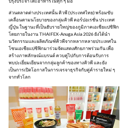
ปรุงประจำโต๊ะอาหารในทุก ๆ มื้อ
ส่วนตลาดต่างประเทศนั้น คิวพี (ประเทศไทย) พร้อมขับ
เคลื่อนตามนโยบายของกลุ่มคิวพี คอร์ปอเรชั่น ประเทศ
ญี่ปุ่น ในฐานะที่เป็นฮับรายใหญ่ของภูมิภาคเอเชียแปซิฟิก
โดยภายในงาน THAIFEX-Anuga Asia 2026 ยังได้นำ
นวัตกรรมและผลิตภัณฑ์คิวพีจากหลากหลายประเทศใน
โซนเอเชียแปซิฟิกมาร่วมจัดแสดงศักยภาพร่วมกัน เพื่อ
สร้างภาพลักษณ์แบรนด์ ควบคู่ไปกับการต้อนรับการ
พบปะเยี่ยมเยียนจากกลุ่มลูกค้าของทางคิวพี และยัง
เป็นการเปิดโอกาสในการเจรจาธุรกิจกับคู่ค้ารายใหม่ ๆ
จากทั่วโลก