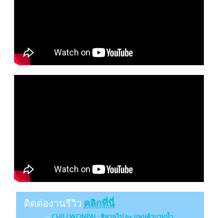
ติดต่องานรีวิว
คลิกที่นี่
CHILLWONPAI : ชิลวนไป by แพนด้าบวมน้ำ