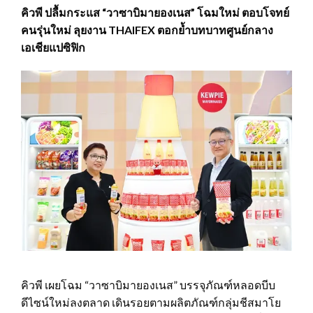
คิวพี ปลื้มกระแส “วาซาบิมายองเนส” โฉมใหม่ ตอบโจทย์
คนรุ่นใหม่ ลุยงาน THAIFEX ตอกย้ำบทบาทศูนย์กลาง
เอเชียแปซิฟิก
คิวพี เผยโฉม “วาซาบิมายองเนส” บรรจุภัณฑ์หลอดบีบ
ดีไซน์ใหม่ลงตลาด เดินรอยตามผลิตภัณฑ์กลุ่มชีสมาโย