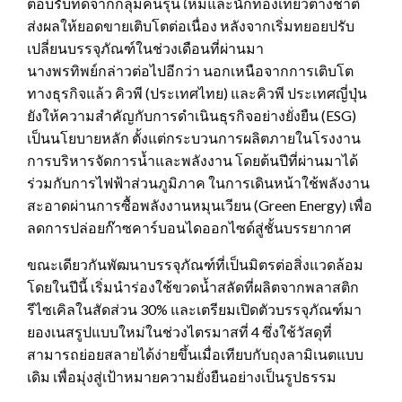
ตอบรับที่ดีจากกลุ่มคนรุ่นใหม่และนักท่องเที่ยวต่างชาติ
ส่งผลให้ยอดขายเติบโตต่อเนื่อง หลังจากเริ่มทยอยปรับ
เปลี่ยนบรรจุภัณฑ์ในช่วงเดือนที่ผ่านมา
นางพรทิพย์กล่าวต่อไปอีกว่า นอกเหนือจากการเติบโต
ทางธุรกิจแล้ว คิวพี (ประเทศไทย) และคิวพี ประเทศญี่ปุ่น
ยังให้ความสำคัญกับการดำเนินธุรกิจอย่างยั่งยืน (ESG)
เป็นนโยบายหลัก ตั้งแต่กระบวนการผลิตภายในโรงงาน
การบริหารจัดการน้ำและพลังงาน โดยต้นปีที่ผ่านมาได้
ร่วมกับการไฟฟ้าส่วนภูมิภาค ในการเดินหน้าใช้พลังงาน
สะอาดผ่านการซื้อพลังงานหมุนเวียน (Green Energy) เพื่อ
ลดการปล่อยก๊าซคาร์บอนไดออกไซด์สู่ชั้นบรรยากาศ
ขณะเดียวกันพัฒนาบรรจุภัณฑ์ที่เป็นมิตรต่อสิ่งแวดล้อม
โดยในปีนี้ เริ่มนำร่องใช้ขวดน้ำสลัดที่ผลิตจากพลาสติก
รีไซเคิลในสัดส่วน 30% และเตรียมเปิดตัวบรรจุภัณฑ์มา
ยองเนสรูปแบบใหม่ในช่วงไตรมาสที่ 4 ซึ่งใช้วัสดุที่
สามารถย่อยสลายได้ง่ายขึ้นเมื่อเทียบกับถุงลามิเนตแบบ
เดิม เพื่อมุ่งสู่เป้าหมายความยั่งยืนอย่างเป็นรูปธรรม