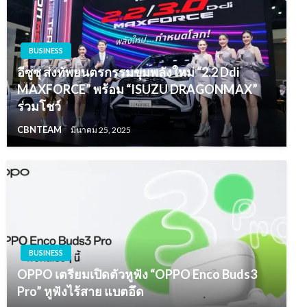
BUSINESS
อีซูซุ ส่งทัพยนตรกรรมขุมพลังใหม่ “2.2 Ddi
MAXFORCE” พร้อม “ISUZU DRAGONMAX”
ร่วมโชว์
CBNTEAM
มีนาคม 25, 2025
BUSINESS
OPPO เตรียมเปิดตัวหูฟัง “OPPO Enco Buds3
Pro” หูฟังไร้สาย แบตอึด