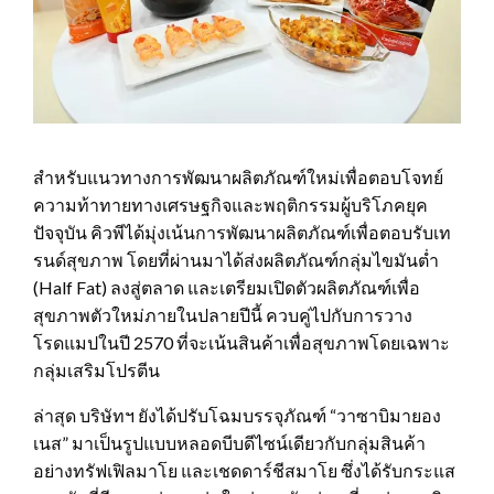
สำหรับแนวทางการพัฒนาผลิตภัณฑ์ใหม่เพื่อตอบโจทย์
ความท้าทายทางเศรษฐกิจและพฤติกรรมผู้บริโภคยุค
ปัจจุบัน คิวพีได้มุ่งเน้นการพัฒนาผลิตภัณฑ์เพื่อตอบรับเท
รนด์สุขภาพ โดยที่ผ่านมาได้ส่งผลิตภัณฑ์กลุ่มไขมันต่ำ
(Half Fat) ลงสู่ตลาด และเตรียมเปิดตัวผลิตภัณฑ์เพื่อ
สุขภาพตัวใหม่ภายในปลายปีนี้ ควบคู่ไปกับการวาง
โรดแมปในปี 2570 ที่จะเน้นสินค้าเพื่อสุขภาพโดยเฉพาะ
กลุ่มเสริมโปรตีน
ล่าสุด บริษัทฯ ยังได้ปรับโฉมบรรจุภัณฑ์ “วาซาบิมายอง
เนส” มาเป็นรูปแบบหลอดบีบดีไซน์เดียวกับกลุ่มสินค้า
อย่างทรัฟเฟิลมาโย และเชดดาร์ชีสมาโย ซึ่งได้รับกระแส