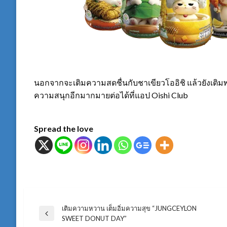
นอกจากจะเติมความสดชื่นกับชาเขียวโออิชิ แล้วยังเติมพ
ความสนุกอีกมากมายต่อได้ที่แอป Oishi Club
Spread the love
เติมความหวาน เต็มอิ่มความสุข “JUNGCEYLON
แนะแนว
Previous
SWEET DONUT DAY”