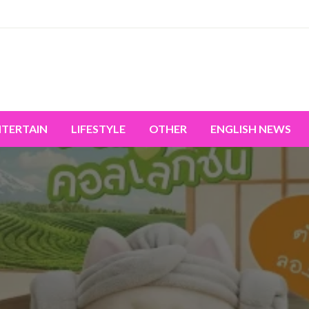
miss the world's movement.
NTERTAIN
LIFESTYLE
OTHER
ENGLISH NEWS