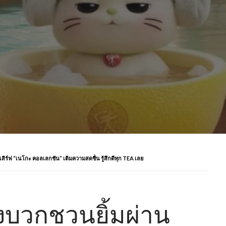
 เสิร์ฟ “เนโกะ คอลเลกชัน” เติมความสดชื่น รู้สึกดีทุก TEA เลย
ลังบวกชวนยิ้มผ่าน