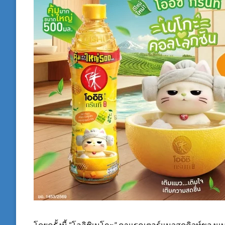
โดยครั้งนี้ “โออิชิเนโกะ” คาแรคเตอร์แมวสุดคิวท์ของแ