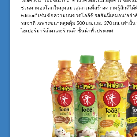
ชวนมามองโลกในมุมแมวสุดกวนที่สร้างความรู้สึกดีได้ทั
Edition” เช่น ข้อความบนขวดโออิชิ รสฮันนี่เลมอน ‘อย่า
รสชาติ เฉพาะขนาดสุดคุ้ม 500 มล. และ 370 มล. เท่านั้น ว
ไฮเปอร์มาร์เก็ต และร้านค้าชั้นนำทั่วประเทศ