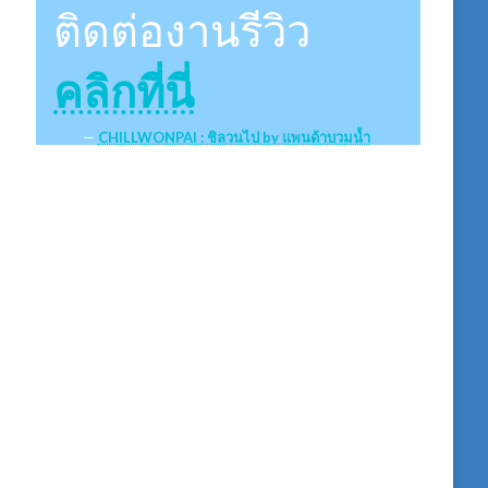
ติดต่องานรีวิว
คลิกที่นี่
CHILLWONPAI : ชิลวนไป by แพนด้าบวมน้ำ