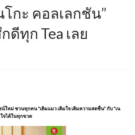
“เนโกะ คอลเลกชัน”
ึกดีทุก Tea เลย
ไซน์ใหม่ ชวนทุกคน “เติมแมว เติมใจ เติมความสดชื่น” กับ “เน
ลใจได้ในทุกขวด