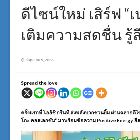
ดีไซน์ใหม่ เสิร์ฟ 
เติมความสดชื่น รู้ส
Posted
มิถุนายน 5, 2026
on
Spread the love
ครั้งแรกที่ โออิชิ กรีนที ส่งพลังบวกชวนยิ้ม ผ่านฉลากดี
โกะ คอลเลกชัน” มาพร้อมข้อความ Positive Energy ฮี