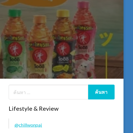
Lifestyle & Review
@chillwonpai