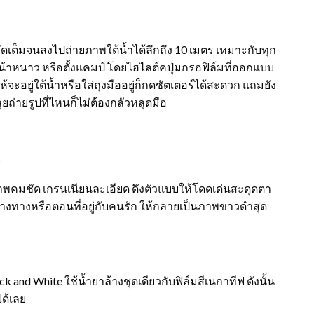
ัดเต็มจนลงไปถ่ายภาพใต้น้ำได้ลึกถึง 10 เมตร เหมาะกับทุก
น้าหนาว หรือตั้งแคมป์ โดยไฮไลต์คปุ่มกรอฟิล์มที่ออกแบบ
้จะอยู่ใต้น้ำหรือใส่ถุงมืออยู่ก็กดชัตเตอร์ได้สะดวก แถมยัง
ถ่ายรูปที่ไหนก็ไม่ต้องกลัวหลุดมือ
จ
าพคมชัด เกรนเนียนละเอียด ดึงตัวแบบให้โดดเด่นสะดุดตา
ข้างทางหรือตอนที่อยู่กับคนรัก ให้กลายเป็นภาพขาวดำสุด
ck and White ใช้น้ำยาล้างชุดเดียวกับฟิล์มสีเนกาทีฟ ดังนั้น
ได้เลย