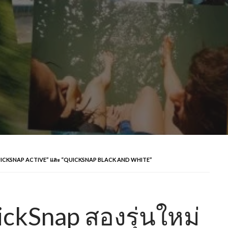
ม่ “QUICKSNAP ACTIVE” และ “QUICKSNAP BLACK AND WHITE”
uickSnap สองรุ่นใหม่