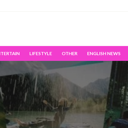
miss the world's movement.
NTERTAIN
LIFESTYLE
OTHER
ENGLISH NEWS