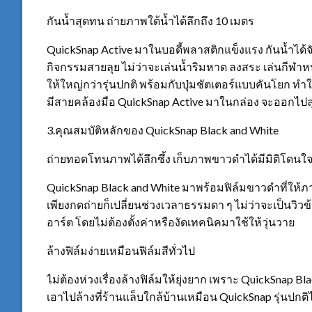
กันน้ำสุดทน ถ่ายภาพใต้น้ำได้ลึกถึง 10 เมตร
QuickSnap Active มาในบอดี้พลาสติกแข็งแรง กันน้ำได้จ
กิจกรรมสายลุย ไม่ว่าจะเล่นน้ำริมหาด ลงสระ เล่นกีฬาห
ให้ใหญ่กว่ารุ่นปกติ พร้อมกับปุ่มชัตเตอร์แบบคันโยก ทำให
มีสายคล้องมือ QuickSnap Active มาในกล่อง จะออกไปลุย
3.คุณสมบัติหลักของ QuickSnap Black and White
ถ่ายทอดโทนภาพได้ลึกซึ้ง เก็บภาพขาวดำได้มีมิติโดนใ
QuickSnap Black and White มาพร้อมฟิล์มขาวดำที่ให้ภ
เพียงกดถ่ายก็เปลี่ยนช่วงเวลาธรรมดา ๆ ไม่ว่าจะเป็นวิว
อาร์ต โดยไม่ต้องตั้งค่าหรืองัดเทคนิคมาใช้ให้วุ่นวาย
ล้างฟิล์มง่ายเหมือนฟิล์มสีทั่วไป
ไม่ต้องห่วงเรื่องล้างฟิล์มให้ยุ่งยาก เพราะ QuickSnap Bla
เอาไปล้างที่ร้านแล็บใกล้บ้านเหมือน QuickSnap รุ่นปกติ