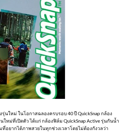
 สองรุ่นใหม่ ในโอกาสฉลองครบรอบ 40 ปี QuickSnap กล้อง
ม่ที่เปิดตัว ได้แก่ กล้องฟิล์ม QuickSnap Active รุ่นกันน้ำ
มที่อยากได้ภาพสวยในทุกช่วงเวลาโดยไม่ต้องกังวลว่า