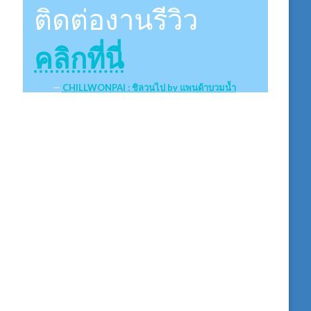
ติดต่องานรีวิว
คลิกที่นี่
CHILLWONPAI : ชิลวนไป by แพนด้าบวมน้ำ