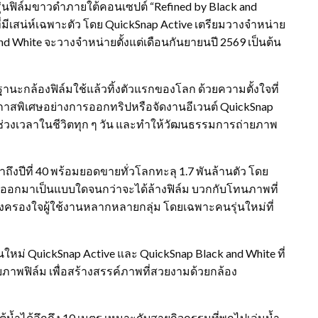
รุ่นฟิล์มขาวดำภายใต้คอนเซปต์ “Refined by Black and
มีเสน่ห์เฉพาะตัว โดย QuickSnap Active เตรียมวางจำหน่าย
nd White จะวางจำหน่ายตั้งแต่เดือนกันยายนปี 2569 เป็นต้น
นะกล้องฟิล์มใช้แล้วทิ้งตัวแรกของโลก ด้วยความตั้งใจที่
โอกาสพิเศษอย่างการออกทริปหรือจัดงานอีเวนต์ QuickSnap
ึกช่วงเวลาในชีวิตทุก ๆ วัน และทำให้วัฒนธรรมการถ่ายภาพ
ึงปีที่ 40 พร้อมยอดขายทั่วโลกทะลุ 1.7 พันล้านตัว โดย
่ายจะออกมาเป็นแบบใดจนกว่าจะได้ล้างฟิล์ม บวกกับโทนภาพที่
งคงครองใจผู้ใช้งานหลากหลายกลุ่ม โดยเฉพาะคนรุ่นใหม่ที่
รุ่นใหม่ QuickSnap Active และ QuickSnap Black and White ที่
พฟิล์ม เพื่อสร้างสรรค์ภาพที่สวยงามด้วยกล้อง
ายใต้น้ำได้ลึกถึง 10 เมตร เหมาะกับสายกิจกรรมที่พกไปเล่นน้ำ