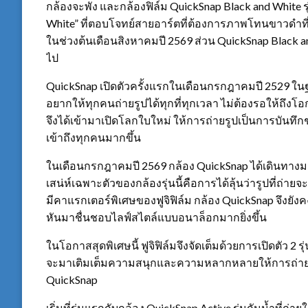
กล้องจะพัง และกล้องฟิล์ม QuickSnap Black and White 
White” ที่ตอบโจทย์สายอาร์ตที่ต้องการภาพโทนขาวดำที่
ในช่วงต้นเดือนสิงหาคมปี 2569 ส่วน QuickSnap Black a
ไป
QuickSnap เปิดตัวครั้งแรกในเดือนกรกฎาคมปี 2529 ในฐา
อยากให้ทุกคนถ่ายรูปได้ทุกที่ทุกเวลา ไม่ต้องรอให้ถึง
จึงได้เข้ามาเปิดโลกใบใหม่ ให้การถ่ายรูปเป็นการบันท
เข้าถึงทุกคนมากขึ้น
ในเดือนกรกฎาคมปี 2569 กล้อง QuickSnap ได้เดินทางมาถ
เสน่ห์เฉพาะตัวของกล้องรุ่นนี้คือการได้ลุ้นว่ารูปที่ถ
มีคาแรกเตอร์พิเศษของฟูจิฟิล์ม กล้อง QuickSnap จึงยั
หันมาชื่นชอบไลฟ์สไตล์แบบอนาล็อกมากยิ่งขึ้น
ในโอกาสสุดพิเศษนี้ ฟูจิฟิล์มจึงจัดเต็มด้วยการเปิดตัว 2 
จะมาเติมเต็มความสนุกและความหลากหลายให้การถ่ายภา
QuickSnap
เริ่มที่รุ่นแรกกับกล้อง QuickSnap Active รุ่นกันน้ำที่ถ่