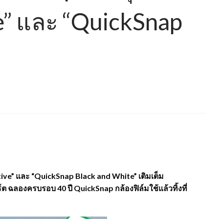
e” และ “QuickSnap
ctive” และ “QuickSnap Black and White” เติมเต็ม
ฉลองครบรอบ 40 ปี QuickSnap กล้องฟิล์มใช้แล้วทิ้งที่