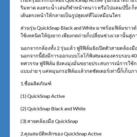
ริมหาด ลงสระน้ำ เล่นกีฬาหน้าหนาว หรือไปแคมป์ปิ้ง ก
เต้นตรงหน้าให้กลายเป็นรูปสุดเท่ที่ไม่เหมือนใคร
ส่วนรุ่น QuickSnap Black and White มาพร้อมฟิล์มขาวดำ
ใช้เทคนิคให้ยุ่งยาก เพียงกดถ่ายก็เปลี่ยนช่วงเวลานั้นสู่
นอกจากกล้องทั้ง 2 รุ่นแล้ว ฟูจิฟิล์มยังเปิดตัวสายคล้
นอกจากนี้ยังมีการออกแบบโลโก้พิเศษฉลองครบรอบ 40 ปี
ทศวรรษ ฟูจิฟิล์ม ยังคงมุ่งมั่นขยายประสบการณ์การใช้ก
แบบง่าย ๆ แค่หมุนกรอฟิล์มแล้วกดชัตเตอร์เท่านี้ก็เก็บภา
1.ชื่อผลิตภัณฑ์
(1) QuickSnap Active
(2) QuickSnap Black and White
(3) สายคล้องมือ QuickSnap
2.คุณสมบัติหลักของ QuickSnap Active