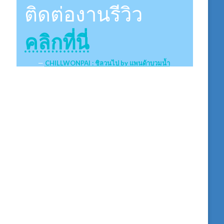
ติดต่องานรีวิว
คลิกที่นี่
CHILLWONPAI : ชิลวนไป by แพนด้าบวมน้ำ