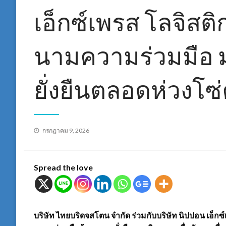
เอ็กซ์เพรส โลจิสต
นามความร่วมมือ ม
ยั่งยืนตลอดห่วงโซ
Posted
กรกฎาคม 9, 2026
on
Spread the love
บริษัท ไทยบริดจสโตน จำกัด ร่วมกับบริษัท นิปปอน เอ็ก