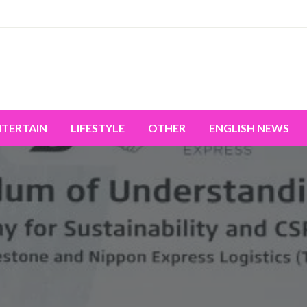
miss the world's movement.
NTERTAIN
LIFESTYLE
OTHER
ENGLISH NEWS