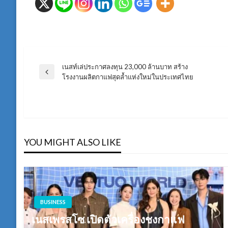
เนสท์เล่ประกาศลงทุน 23,000 ล้านบาท สร้าง
แนะแนว
Previous
โรงงานผลิตกาแฟสุดล้ำแห่งใหม่ในประเทศไทย
Post
เรื่อง
YOU MIGHT ALSO LIKE
BUSINESS
เนสเพรสโซ เปิดตัวเครื่องชงกาแฟ