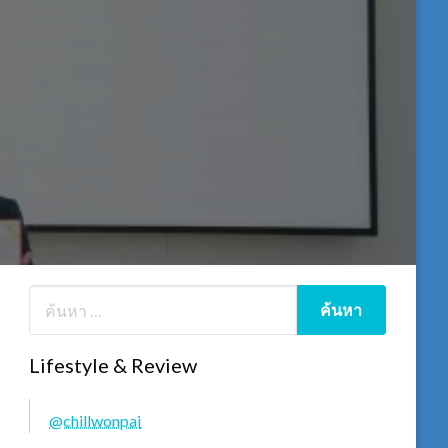
Lifestyle & Review
@chillwonpai