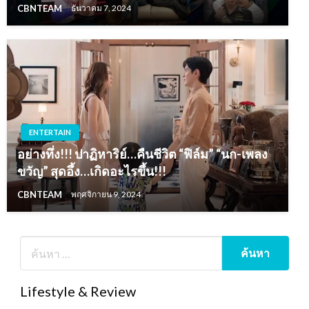
CBNTEAM
ธันวาคม 7, 2024
ENTERTAIN
อย่างทึ่ง!!! ปาฏิหาริย์…คืนชีวิต “ฟิล์ม” “นก-เพลง
ขวัญ” สุดอึ้ง…เกิดอะไรขึ้น!!!
CBNTEAM
พฤศจิกายน 9, 2024
Lifestyle & Review