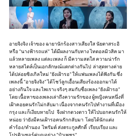
อายจิงจิง เจ้าของ ฉายานักร้องสาวเสียงใส นัยตาสระอิ
หรือ “นางฟ้ารถแห่” ได้มีผลงานกับทาง ไทดอลมิวสิค มา
แล้วหลายเพลง แต่ละเพลง ก็ มีความสดใส ความน่ารัก
หลายสไตล์เป็นเอกลักษณ์แตกต่างกันไป ล่าสุดทางค่าย
ได้ปล่อยซิงเกิลใหม่ “ยังเฝ้ารอ” ให้แฟนเพลงได้ฟังกัน ซึ่ง
เพลงนี้ “อายจิงจิง” ได้โชว์ลูกเอื้อนเสียงร้องออกมาได้
อย่างกินใจ และไพเราะจริงๆ สมกับชื่อเพลง “ยังเฝ้ารอ”
โดย เนื้อหาของเพลงเล่าถึงความรักของ ผู้หญิงคนหนึ่งที่
เฝ้าคอยคนรักไม่กลับมา เนื่องจากคนรักไปทำงานที่เมือง
กรุง และก็เงียบหายไป จีงฝากดวงดาว ให้ไปบอกคนรักให้
หน่อย ว่ายังมีคนเฝ้ารอคนรักกลับมา โดยได้นักแต่ง
คำร้อง/ทำนอง ไพรัมต์ ส่งตระกูลศักดิ์ เรียบเรียง และ
โปรดิวเซอร์คู่บุญอย่าง “ป๋าเพชร”