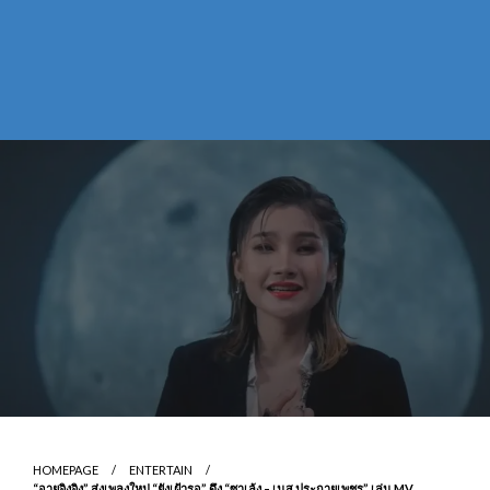
HOMEPAGE
ENTERTAIN
“อายจิงจิง” ส่งเพลงใหม่ “ยังเฝ้ารอ” ดึง “ซาเล้ง – เนส ประกายเพชร” เล่น MV