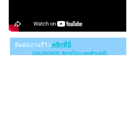
ติดต่องานรีวิว
คลิกที่นี่
CHILLWONPAI : ชิลวนไป by แพนด้าบวมน้ำ