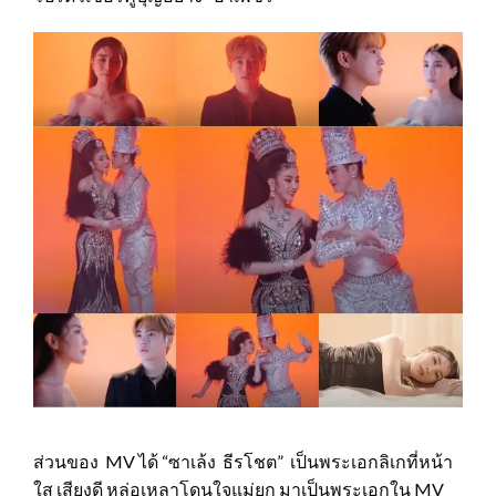
ส่วนของ MV ได้ “ซาเล้ง ธีรโชต” เป็นพระเอกลิเกที่หน้า
ใส เสียงดี หล่อเหลาโดนใจแม่ยก มาเป็นพระเอกใน MV