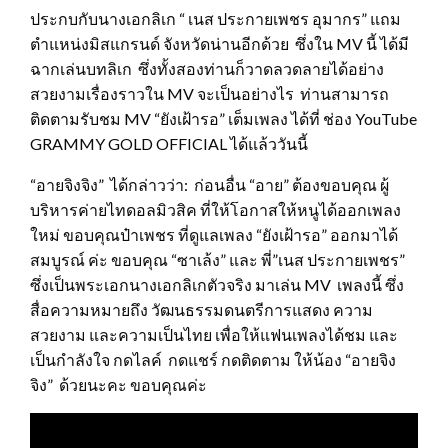
ประกบกับนางเอกลิเก “ เนส ประกายเพชร อุมากร” แถม
ตำแหน่งมิสแกรนด์ จังหวัดน่านอีกด้วย ซึ่งใน MV นี้ ได้มี
ฉากเล่นบทลิเก ซึ่งทั้งสองท่านก็วาดลวดลายได้อย่าง
สวยงามเรื่องราวใน MV จะเป็นอย่างไร ท่านสามารถ
ติดตามรับชม MV “ยังเฝ้ารอ” เต็มเพลง ได้ที่ ช่อง YouTube
GRAMMY GOLD OFFICIAL ได้แล้ววันนี้
“อายจิงจิง” ได้กล่าวว่า: ก่อนอื่น “อาย” ต้องขอบคุณ ผู้
บริหารค่ายไทดอลมิวสิค ที่ให้โอกาสให้หนูได้ออกเพลง
ใหม่ ขอบคุณป๋าเพชร ที่ดูแลเพลง “ยังเฝ้ารอ” ออกมาได้
สมบูรณ์ ค่ะ ขอบคุณ “ซาเล้ง” และ พี่”เนส ประกายเพชร”
ซึ่งเป็นพระเอกนางเอกลิเกตัวจริง มาเล่น MV เพลงนี้ ซึ่ง
สื่อความหมายถึง วัฒนธรรมดนตรีการแสดง ความ
สวยงาม และความเป็นไทย เพื่อให้แฟนเพลงได้ชม และ
เป็นกำลังใจ กดไลค์ กดแชร์ กดติดตาม ให้น้อง “อายจิง
จิง” ด้วยนะคะ ขอบคุณค่ะ