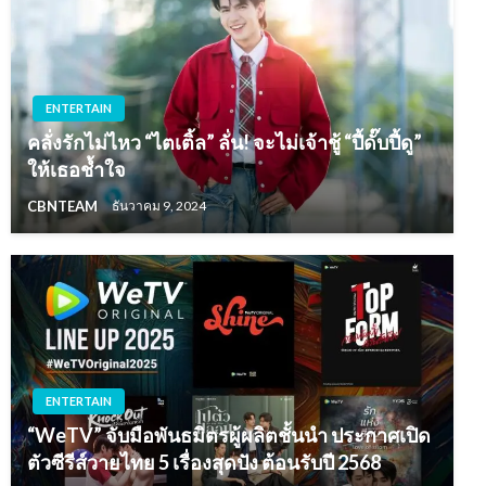
ENTERTAIN
คลั่งรักไม่ไหว “ไตเติ้ล” ลั่น! จะไม่เจ้าชู้ “ปี้ดั๊บปี้ดู”
ให้เธอช้ำใจ
CBNTEAM
ธันวาคม 9, 2024
ENTERTAIN
“WeTV” จับมือพันธมิตรผู้ผลิตชั้นนำ ประกาศเปิด
ตัวซีรีส์วายไทย 5 เรื่องสุดปัง ต้อนรับปี 2568