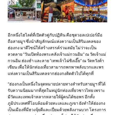
อีกหนึ่งไฮไลต์ที่เปิดตัวคู่กับปฏิทิน คือชุดวอลเปเปอร์มือ
ถือสายมูฯ ซึ่งนำสัญลักษณ์แห่งความเป็นสิริมงคลของ
ฮ่องกง มาดีไซน์ให้สร้างสรรค์ร่วมสมัย ไม่ว่าจะเป็น
ลวดลาย “วันเปิดท้องพระคลังเจ้าแม่กวนอิม” ณ วัดเจ้าแม่
กวนอิม ฮ่องฮำ และลาย “เทพเจ้าไฉ่ซิงเอี๊ย” ณ วัดหวังต้า
เซียน เพื่อให้นักท่องเที่ยวสามารถพกพาพลังบวกและพร
แห่งความเป็นสิริมงคลจากฮ่องกงติดตัวไปได้ทุกที่
“ฮ่องกงเป็นหนึ่งในจุดหมายปลายทางสำหรับสายมูฯ ที่ได้
รับความนิยมมากที่สุดในหมู่นักท่องเที่ยวชาวไทย เพราะ
มีวัดและเทพเจ้าหลากหลายให้ผู้คนได้ขอพร อีกทั้ง
ภูมิประเทศที่โอบล้อมด้วยทะเลและภูเขา ยังทำให้ฮ่องกง
เป็นเมืองที่มีฮวงจุ้ยดีและเปี่ยมด้วยพลังงานบวก โครงการ