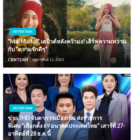
ENTERTAIN
“Mai Maitai” เดบิวต์หลังคว้ามง! เสิร์ฟความหวาน
กับ “ความรักดีๆ”
CBNTEAM
กุมภาพันธ์ 11, 2025
ENTERTAIN
ข่าว 7HD จับตาการเมืองเข้ม ส่งรายการ
พิเศษ “เลือกตั้ง 69 อนาคตประเทศไทย” เสาร์ที่ 27-
อาทิตย์ที่ 28 ธ.ค.นี้