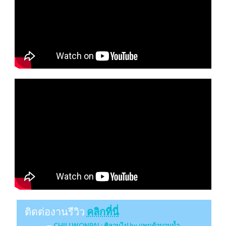
ติดต่องานรีวิว
คลิกที่นี่
CHILLWONPAI : ชิลวนไป by แพนด้าบวมน้ำ