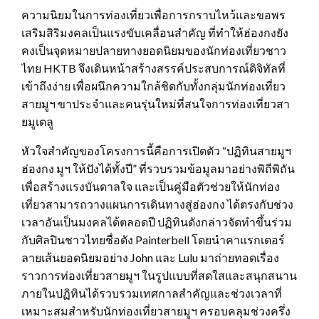
ความนิยมในการท่องเที่ยวเพื่อการกราบไหว้และขอพร
เสริมสิริมงคลเป็นแรงขับเคลื่อนสำคัญ ที่ทำให้ฮ่องกงยัง
คงเป็นจุดหมายปลายทางยอดนิยมของนักท่องเที่ยวชาว
ไทย HKTB จึงเดินหน้าสร้างสรรค์ประสบการณ์ดิจิทัลที่
เข้าถึงง่าย เพื่อผนึกความใกล้ชิดกับทั้งกลุ่มนักท่องเที่ยว
สายมูฯ ขาประจำและคนรุ่นใหม่ที่สนใจการท่องเที่ยวสา
ยมูเตลู
หัวใจสำคัญของโครงการนี้คือการเปิดตัว “ปฏิทินสายมูฯ
ฮ่องกง มูฯ ให้ปังได้ทั้งปี” ที่รวบรวมข้อมูลมาอย่างพิถีพิถัน
เพื่อสร้างแรงบันดาลใจ และเป็นคู่มือตัวช่วยให้นักท่อง
เที่ยวสามารถวางแผนการเดินทางสู่ฮ่องกง ได้ตรงกับช่วง
เวลาอันเป็นมงคลได้ตลอดปี ปฏิทินดังกล่าวจัดทำขึ้นร่วม
กับศิลปินชาวไทยชื่อดัง Painterbell โดยนำคาแรกเตอร์
ลายเส้นยอดนิยมอย่าง John และ Lulu มาถ่ายทอดเรื่อง
ราวการท่องเที่ยวสายมูฯ ในรูปแบบที่สดใสและสนุกสนาน
ภายในปฏิทินได้รวบรวมเทศกาลสำคัญและช่วงเวลาที่
เหมาะสมสำหรับนักท่องเที่ยวสายมูฯ ครอบคลุมช่วงครึ่ง