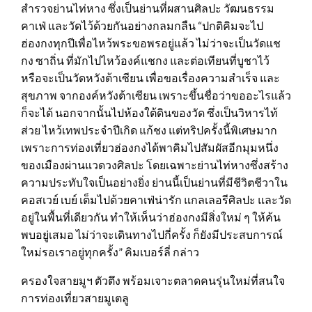
สำรวจย่านไท่หาง ซึ่งเป็นย่านที่ผสานศิลปะ วัฒนธรรม
คาเฟ่ และวัดไว้ด้วยกันอย่างกลมกลืน “ปกติคิมจะไป
ฮ่องกงทุกปีเพื่อไหว้พระขอพรอยู่แล้ว ไม่ว่าจะเป็นวัดแช
กง ซาถิ่น ที่มักไปไหว้องค์แชกง และต่อเทียนที่บูชาไว้
หรือจะเป็นวัดหวังต้าเซียน เพื่อขอเรื่องความสำเร็จ และ
สุขภาพ จากองค์หวังต้าเซียน เพราะขึ้นชื่อว่าขออะไรแล้ว
ก็จะได้ นอกจากนั้นไปห้องใต้ดินของวัด ซึ่งเป็นวิหารไท้
ส่วย ไหว้เทพประจำปีเกิด แก้ชง แต่ทริปครั้งนี้พิเศษมาก
เพราะการท่องเที่ยวฮ่องกงได้พาคิมไปสัมผัสอีกมุมหนึ่ง
ของเมืองผ่านแวดวงศิลปะ โดยเฉพาะย่านไท่หางซึ่งสร้าง
ความประทับใจเป็นอย่างยิ่ง ย่านนี้เป็นย่านที่มีชีวิตชีวาใน
คอสเวย์ เบย์ เต็มไปด้วยคาเฟ่น่ารัก แกลเลอรีศิลปะ และวัด
อยู่ในพื้นที่เดียวกัน ทำให้เห็นว่าฮ่องกงมีสิ่งใหม่ ๆ ให้ค้น
พบอยู่เสมอ ไม่ว่าจะเดินทางไปกี่ครั้ง ก็ยังมีประสบการณ์
ใหม่รอเราอยู่ทุกครั้ง” คิมเบอร์ลี่ กล่าว
ครองใจสายมูฯ ตัวตึง พร้อมเจาะตลาดคนรุ่นใหม่ที่สนใจ
การท่องเที่ยวสายมูเตลู