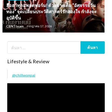
ฮือฮาทุกแพลตฟอร์ม! ตัวอย่างเต็ม “อัศจรรย์วัน
ทอง” จุดเปลี่ยนประวัติศาสตร์รักสองใจ กำลังจะ
อุบัติขึ้น
CBNTteam
กรกฎาคม 17, 2026
Lifestyle & Review
@chillwonpai