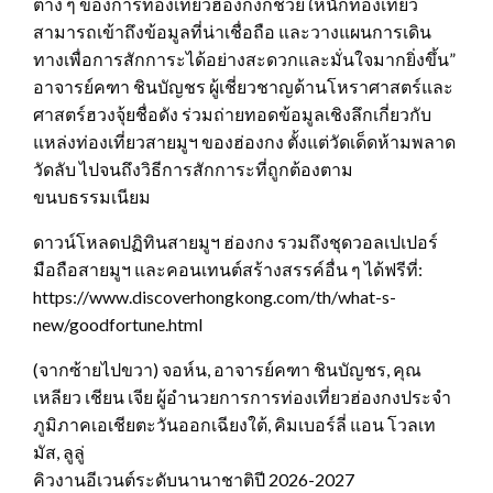
ต่าง ๆ ของการท่องเที่ยวฮ่องกงก็ช่วยให้นักท่องเที่ยว
สามารถเข้าถึงข้อมูลที่น่าเชื่อถือ และวางแผนการเดิน
ทางเพื่อการสักการะได้อย่างสะดวกและมั่นใจมากยิ่งขึ้น”
อาจารย์คฑา ชินบัญชร ผู้เชี่ยวชาญด้านโหราศาสตร์และ
ศาสตร์ฮวงจุ้ยชื่อดัง ร่วมถ่ายทอดข้อมูลเชิงลึกเกี่ยวกับ
แหล่งท่องเที่ยวสายมูฯ ของฮ่องกง ตั้งแต่วัดเด็ดห้ามพลาด
วัดลับ ไปจนถึงวิธีการสักการะที่ถูกต้องตาม
ขนบธรรมเนียม
ดาวน์โหลดปฏิทินสายมูฯ ฮ่องกง รวมถึงชุดวอลเปเปอร์
มือถือสายมูฯ และคอนเทนต์สร้างสรรค์อื่น ๆ ได้ฟรีที่:
https://www.discoverhongkong.com/th/what-s-
new/goodfortune.html
(จากซ้ายไปขวา) จอห์น, อาจารย์คฑา ชินบัญชร, คุณ
เหลียว เชียน เจีย ผู้อำนวยการการท่องเที่ยวฮ่องกงประจำ
ภูมิภาคเอเชียตะวันออกเฉียงใต้, คิมเบอร์ลี่ แอน โวลเท
มัส, ลูลู่
คิวงานอีเวนต์ระดับนานาชาติปี 2026-2027