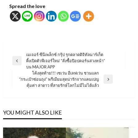
Spread the love
แนะแนว
เมเจอร์ ซีนีเพล็กซ์ กรุ้ป รุกตลาดดิจิทัลมาร์เก็ต
ติ้งเปิดตัวฟีเจอร์ใหม่ “สั่งซื้อป๊อปคอร์นล่วงหน้า”
เรื่อง
Previous
บน MAJOR APP
Post
โค้งสุดท้าย!!! เซเว่น อีเลฟเว่น ชวนแลก
“กระเป๋าซ่อนถุง” พรีเมียมสุดน่ารักจากแคมเปญ
Next
คุ้มค่า ล่าดาว ที่สายรักษ์โลกไม่มีไม่ได้แล้ว
Post
YOU MIGHT ALSO LIKE