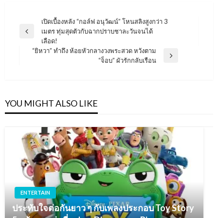
แนะแนว
เปิดเบื้องหลัง “กอล์ฟ อนุวัฒน์” โหนสลิงสูงกว่า 3
เมตร ทุ่มสุดตัวกับฉากปราบชาละวันจนได้
เรื่อง
Previous
เลือด!
Post
“ยิหวา” ทำถึง ห้อยหัวกลางวงพระสวด หวังตาม
Next
“จ็อบ” ผัวรักกลับเรือน
Post
YOU MIGHT ALSO LIKE
ENTERTAIN
ประทับใจต่อกันยาว ๆ กับเพลงประกอบ Toy Story