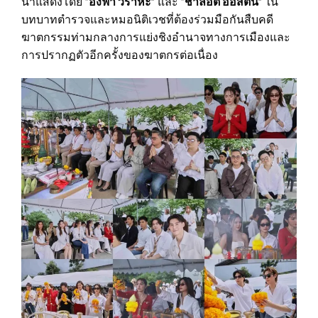
นำแสดงโดย
“อิงฟ้า วราหะ”
และ
“ชาล็อต ออสติน”
ใน
บทบาทตำรวจและหมอนิติเวชที่ต้องร่วมมือกันสืบคดี
ฆาตกรรมท่ามกลางการแย่งชิงอำนาจทางการเมืองและ
การปรากฏตัวอีกครั้งของฆาตกรต่อเนื่อง