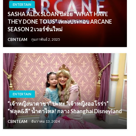
ENTERTAIN
SASHA ALEX SLOAN ปล่อย “WHAT HAVE
THEY DONE TO US” เพลงประกอบ ARCANE
SEASON 2 เวอร์ชั่นใหม่
CBNTEAM
กุมภาพันธ์ 2, 2025
ENTERTAIN
“เจ้าหญิงนาตาชา” ปะทะ “เจ้าหญิงออโรร่า”
“ฟลุค&ลี” น้ำตาไหล! กลาง Shanghai Disneyland
CBNTEAM
ธันวาคม 13, 2024