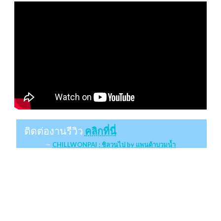
ติดต่องานรีวิว
คลิกที่นี่
CHILLWONPAI : ชิลวนไป by แพนด้าบวมน้ำ