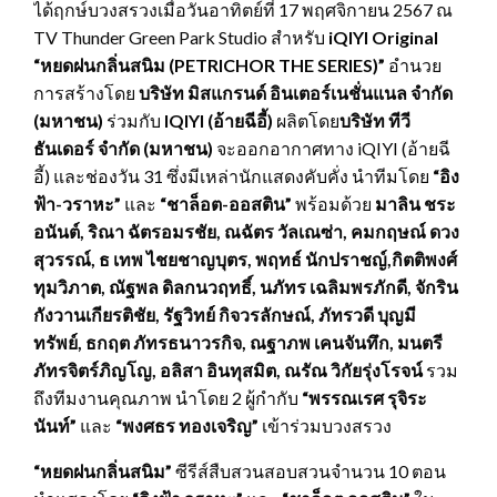
ได้ฤกษ์บวงสรวงเมื่อวันอาทิตย์ที่ 17 พฤศจิกายน 2567 ณ
TV Thunder Green Park Studio สำหรับ
iQIYI Original
“หยดฝนกลิ่นสนิม (PETRICHOR THE SERIES)”
อำนวย
การสร้างโดย
บริษัท มิสแกรนด์ อินเตอร์เนชั่นแนล จำกัด
(มหาชน)
ร่วมกับ
IQIYI (อ้ายฉีอี้)
ผลิตโดย
บริษัท ทีวี
ธันเดอร์ จำกัด (มหาชน)
จะออกอากาศทาง iQIYI (อ้ายฉี
อี้) และช่องวัน 31 ซึ่งมีเหล่านักแสดงคับคั่ง นำทีมโดย
“อิง
ฟ้า-วราหะ”
และ
“ชาล็อต-ออสติน”
พร้อมด้วย
มาลิน ชระ
อนันต์
, ริณา ฉัตรอมรชัย, ณฉัตร วัลเณซ่า,
คมกฤษณ์ ดวง
สุวรรณ์, ธ เทพ ไชยชาญบุตร, พฤทธ์ นักปราชญ์,กิตติพงศ์
ทุมวิภาต, ณัฐพล ดิลกนวฤทธิ์, นภัทร เฉลิมพรภักดี, จักริน
กังวานเกียรติชัย, รัฐวิทย์ กิจวรลักษณ์, ภัทรวดี บุญมี
ทรัพย์, ธกฤต ภัทรธนาวรกิจ, ณฐาภพ เคนจันทึก, มนตรี
ภัทรจิตร์ภิญโญ, อลิสา อินทุสมิต, ณรัณ วิกัยรุ่งโรจน์
รวม
ถึงทีมงานคุณภาพ นำโดย 2 ผู้กำกับ
“พรรณเรศ รุจิระ
นันท์”
และ
“พงศธร ทองเจริญ”
เข้าร่วมบวงสรวง
“หยดฝนกลิ่นสนิม”
ซีรีส์สืบสวนสอบสวนจำนวน 10 ตอน