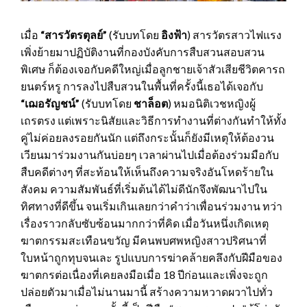
เมื่อ
“สารวัตรตุลย์”
(รับบทโดย
อิงฟ้า
) สารวัตรสาวไฟแรง
เพิ่งย้ายมาปฏิบัติงานที่กองบังคับการสืบสวนสอบสวน
พิเศษ ก็ต้องเจอกับคดีใหญ่เมื่อลูกชายเจ้าสัวเสียชีวิตคารถ
ยนตร์หรู การลงไปสืบสวนในพื้นที่ครั้งนี้เธอได้เจอกับ
“เฌอรัญชน์”
(รับบทโดย
ชาล็อต
) หมอนิติเวชหญิงผู้
เถรตรง แต่เพราะนิสัยและวิธีการทำงานที่ต่างกันทำให้ทั้ง
คู่ไม่ค่อยลงรอยกันนัก แต่ถึงกระนั้นก็ยังมีเหตุให้ต้องวน
เวียนมาร่วมงานกันบ่อยๆ เวลาผ่านไปเมื่อต้องร่วมมือกับ
สืบคดีต่างๆ ที่สะท้อนให้เห็นถึงความจริงอันโหดร้ายใน
สังคม ความสัมพันธ์ที่เริ่มต้นได้ไม่ดีนักจึงพัฒนาไปใน
ทิศทางที่ดีขึ้น จนเริ่มเกินเลยกว่าคำว่าเพื่อนร่วมงาน ทว่า
เรื่องราวกลับซับซ้อนมากกว่าที่คิด เมื่อวันหนึ่งเกิดเหตุ
ฆาตกรรมสะเทือนขวัญ มีคนพบศพหญิงสาวปริศนาที่
ใบหน้าถูกทุบจนเละ รูปแบบการฆ่าคล้ายคลึงกับฝีมือของ
ฆาตกรต่อเนื่องที่เคยลงมือเมื่อ 18 ปีก่อนและเพิ่งจะถูก
ปล่อยตัวมาเมื่อไม่นานมานี้ สร้างความหวาดผวาไปทั่ว