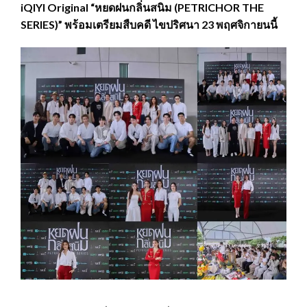
iQIYI Original “หยดฝนกลิ่นสนิม (PETRICHOR THE
SERIES)” พร้อมเตรียมสืบคดี ไขปริศนา 23 พฤศจิกายนนี้