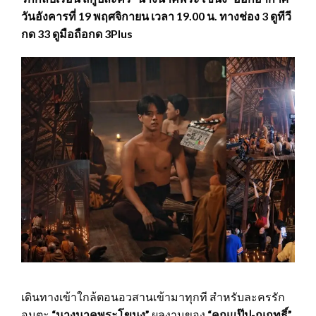
วันอังคารที่ 19 พฤศจิกายน เวลา 19.00 น. ทางช่อง 3 ดูทีวี
กด 33 ดูมือถือกด 3Plus
เดินทางเข้าใกล้ตอนอวสานเข้ามาทุกที สำหรับละครรัก
อมตะ
“นางนาคพระโขนง”
ผลงานของ
“คุณแป๊ป-ณฤทธิ์”