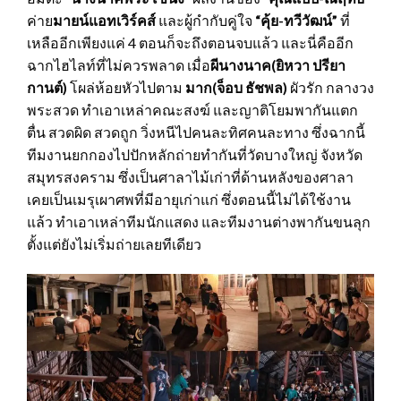
ค่าย
มายน์แอทเวิร์คส์
และผู้กำกับคู่ใจ
“คุ้ย-ทวีวัฒน์”
ที่
เหลืออีกเพียงแค่ 4 ตอนก็จะถึงตอนจบแล้ว และนี่คืออีก
ฉากไฮไลท์ที่ไม่ควรพลาด เมื่อ
ผีนางนาค(ยิหวา ปรียา
กานต์)
โผล่ห้อยหัวไปตาม
มาก(จ็อบ ธัชพล)
ผัวรัก กลางวง
พระสวด ทำเอาเหล่าคณะสงฆ์ และญาติโยมพากันแตก
ตื่น สวดผิด สวดถูก วิ่งหนีไปคนละทิศคนละทาง ซึ่งฉากนี้
ทีมงานยกกองไปปักหลักถ่ายทำกันที่วัดบางใหญ่ จังหวัด
สมุทรสงคราม ซึ่งเป็นศาลาไม้เก่าที่ด้านหลังของศาลา
เคยเป็นเมรุเผาศพที่มีอายุเก่าแก่ ซึ่งตอนนี้ไม่ได้ใช้งาน
แล้ว ทำเอาเหล่าทีมนักแสดง และทีมงานต่างพากันขนลุก
ตั้งแต่ยังไม่เริ่มถ่ายเลยทีเดียว