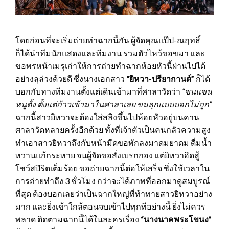
โดยก่อนที่จะเริ่มถ่ายทำฉากนี้กัน ผู้จัดคุณแป๊ป-ณฤทธิ์
ก็ได้นำทีมนักแสดงและทีมงาน รวมตัวไหว้ขอขมา และ
ขอพรหน้าเมรุเก่าให้การถ่ายทำฉากห้อยหัวนี้ผ่านไปได้
อย่างลุล่วงด้วยดี ซึ่งนางเอกสาว
“ยิหวา-ปรียากานต์”
ก็ได้
บอกกับทางทีมงานตั้งแต่เดินเข้ามาที่ศาลาวัดว่า
“ขนแขน
หนูตั้ง ตั้งแต่ก้าวเข้ามาในศาลาเลย ขนลุกแบบบอกไม่ถูก”
ฉากนี้สาวยิหวาจะต้องใส่สลิงขึ้นไปห้อยหัวอยู่บนคาน
ศาลาวัดหลายครั้งอีกด้วย ทั้งที่เจ้าตัวเป็นคนกลัวความสูง
ทำเอาสาวยิหวาถึงกับหน้ามืดขอพักลงมาดมยาดม ดื่มน้ำ
หวานแก้กระหาย จนผู้จัดขอสั่งเบรกกอง แต่ยิหวาฮึดสู้
โชว์สปิริตเต็มร้อย ขอถ่ายฉากนี้ต่อให้เสร็จ ซึ่งใช้เวลาใน
การถ่ายทำถึง 3 ชั่วโมง กว่าจะได้ภาพที่ออกมาดูสมบูรณ์
ที่สุด ต้องบอกเลยว่าเป็นฉากใหญ่ที่ท้าทายสาวยิหวาอย่าง
มาก และยิ่งเข้าใกล้ตอนจบเข้าไปทุกทีอย่างนี้ ยิ่งไม่ควร
พลาด ติดตามฉากนี้ได้ในละครเรื่อง
“นางนาคพระโขนง”