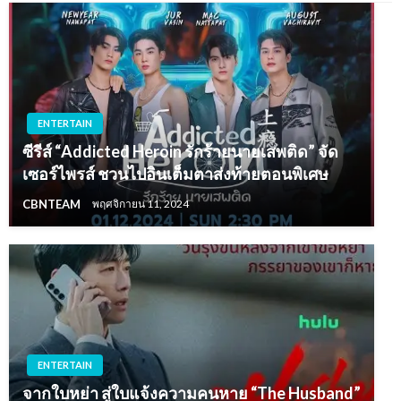
ENTERTAIN
ซีรีส์ “Addicted Heroin รักร้ายนายเสพติด” จัด
เซอร์ไพรส์ ชวนไปอินเต็มตาส่งท้ายตอนพิเศษ
CBNTEAM
พฤศจิกายน 11, 2024
ENTERTAIN
จากใบหย่า สู่ใบแจ้งความคนหาย “The Husband”