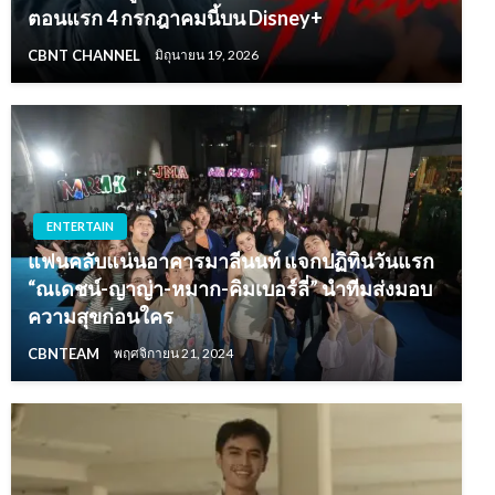
ตอนแรก 4 กรกฎาคมนี้บน Disney+
CBNT CHANNEL
มิถุนายน 19, 2026
ENTERTAIN
แฟนคลับแน่นอาคารมาลีนนท์ แจกปฏิทินวันแรก
“ณเดชน์-ญาญ่า-หมาก-คิมเบอร์ลี่” นำทีมส่งมอบ
ความสุขก่อนใคร
CBNTEAM
พฤศจิกายน 21, 2024