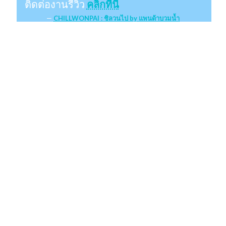
ติดต่องานรีวิว
คลิกที่นี่
CHILLWONPAI : ชิลวนไป by แพนด้าบวมน้ำ