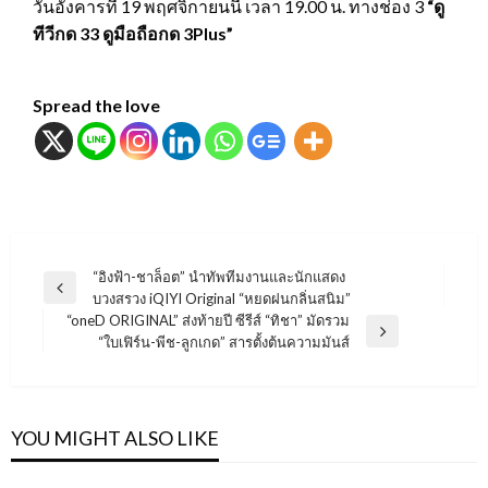
วันอังคารที่ 19 พฤศจิกายนนี้ เวลา 19.00 น. ทางช่อง 3
“ดู
ทีวีกด 33 ดูมือถือกด 3Plus
”
Spread the love
แนะแนว
“อิงฟ้า-ชาล็อต” นำทัพทีมงานและนักแสดง
Previous
บวงสรวง iQIYI Original “หยดฝนกลิ่นสนิม”
เรื่อง
Post
“oneD ORIGINAL” ส่งท้ายปี ซีรีส์ “ทิชา” มัดรวม
Next
“ใบเฟิร์น-พีช-ลูกเกด” สารตั้งต้นความมันส์
Post
YOU MIGHT ALSO LIKE