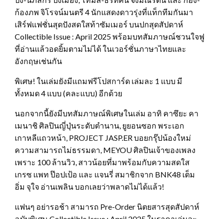
ก้องภพ จิโรจน์มนตรี 4 นักแสดงดาวรุ่งที่แท็กทีมกันมา
เสิร์ฟแฟชั่นสุดปังสดใสท้าซัมเมอร์ บนปกสุดสัปดาห์
Collectible Issue : April 2025 พร้อมบทสัมภาษณ์ชวนใจฟู
ที่อ่านแล้วอดยิ้มตามไม่ได้ ในเวอร์ชั่นภาษาไทยและ
อังกฤษเช่นกัน
พิเศษ! ในเล่มยังมีแถมฟรีโปสการ์ด เล่มละ 1 แบบ มี
ทั้งหมด 4 แบบ (คละแบบ) อีกด้วย
นอกจากนี้ยังมีบทสัมภาษณ์พิเศษในเล่ม อาทิ คาซึยะ คา
เมนาชิ ศิลปินญี่ปุ่นระดับตำนาน, ยูยอนซอก พระเอก
เกาหลีแถวหน้า, PROJECT JASP.ER บอยกรุ๊ปน้องใหม่
ความสามารถไม่ธรรมดา, MEYOU ศิลปินเจ้าของเพลง
เพราะ 100 ล้านวิว, สาวน้อยที่มาพร้อมกับความสดใส
เกรซ แพท ป๊อปเป้อ และ แจนรี่ สมาชิกจาก BNK48 เต็ม
อิ่ม จุใจ อ่านเพลิน บอกเลยว่าพลาดไม่ได้แล้ว!
แฟนๆ อย่ารอช้า สามารถ Pre-Order นิตยสารสุดสัปดาห์
ฉบับพิเศษ Collectible Issue : April 2025 ในราคาเล่มละ