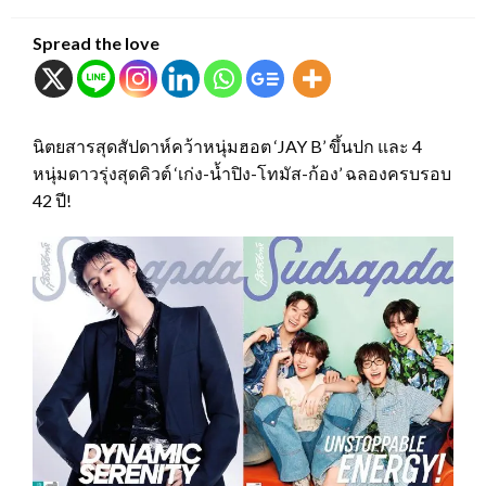
on
Spread the love
นิตยสารสุดสัปดาห์คว้าหนุ่มฮอต ‘JAY B’ ขึ้นปก และ 4
หนุ่มดาวรุ่งสุดคิวต์ ‘เก่ง-น้ำปิง-โทมัส-ก้อง’ ฉลองครบรอบ
42 ปี!