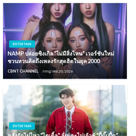
ENTERTAIN
NAMP ปล่อยซิงเกิล “ไม่มีสิ่งไหน” เวอร์ชันใหม่
ชวนหวนคิดถึงเพลงรักสุดฮิตในยุค 2000
CBNT CHANNEL
กรกฎาคม 20, 2026
ENTERTAIN
คลั่งรักไม่ไหว “ไตเติ้ล” ลั่น! จะไม่เจ้าชู้ “ปี้ดั๊บปี้ดู”