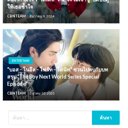
ให้เธอช้ำใจ
CBNTEAM
ธันวาคม 9, 2024
ENTERTAIN
“บอส – โนอึล – โฟร์ท – โดนัท” ชวนไปพบกับบท
สรุป “The Boy Next World Series Special
Episode”
CBNTEAM
มีนาคม 10, 2025