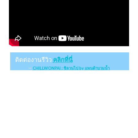
ติดต่องานรีวิว
คลิกที่นี่
CHILLWONPAI : ชิลวนไป by แพนด้าบวมน้ำ