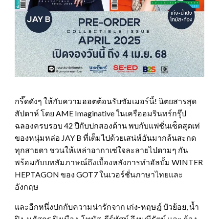
กรี๊ดดังๆ ให้กับความฮอตต้อนรับซัมเมอร์นี้! นิตยสารสุด
สัปดาห์ โดย AME Imaginative ในเครืออมรินทร์กรุ๊ป
ฉลองครบรอบ 42 ปีกับปกสองด้าน พบกับแฟชั่นเซ็ตสุดเท่
ของหนุ่มหล่อ JAY B ที่เต็มไปด้วยเสน่ห์อันมากล้นสะกด
ทุกสายตา ชวนให้เหล่าอากาเซ่ใจละลายไปตามๆ กัน
พร้อมกับบทสัมภาษณ์ถึงเบื้องหลังการทำอัลบั้ม WINTER
HEPTAGON ของ GOT7 ในเวอร์ชั่นภาษาไทยและ
อังกฤษ
และอีกหนึ่งปกกับความน่ารักจาก เก่ง-หฤษฎ์ บัวย้อย, น้ำ
ปิง-นภัสกร ปิงเมือง, โทมัส-ธีร์ทัศน์ จึงมณีรัตน์ และ ก้อง-