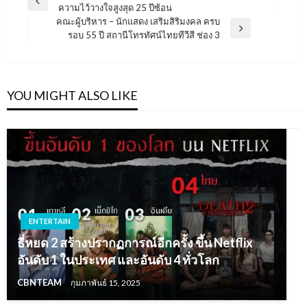
Previous
ความไว้วางใจสูงสุด 25 ปีซ้อน
เรื่อง
Post
คณะผู้บริหาร – นักแสดง เสริมสิริมงคล ครบ
Next
รอบ 55 ปี สถานีโทรทัศน์ไทยทีวีสี ช่อง 3
Post
YOU MIGHT ALSO LIKE
ENTERTAIN
ธี่หยด 2 สร้างปรากฏการณ์อีกครั้ง ขึ้น Netflix
อันดับ 1 ในประเทศ และอันดับ 4 ทั่วโลก
CBNTEAM
กุมภาพันธ์ 15, 2025