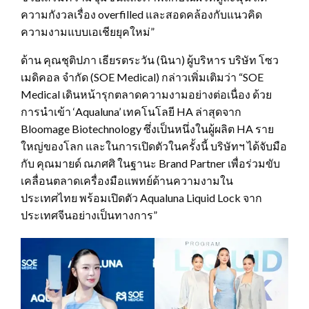
ความกังวลเรื่อง overfilled และสอดคล้องกับแนวคิด
ความงามแบบเอเชียยุคใหม่”
ด้าน คุณชุติปภา เธียรตระวัน (นินา) ผู้บริหาร บริษัท โซว
เมดิคอล จำกัด (SOE Medical) กล่าวเพิ่มเติมว่า “SOE
Medical เดินหน้ารุกตลาดความงามอย่างต่อเนื่อง ด้วย
การนำเข้า ‘Aqualuna’ เทคโนโลยี HA ล่าสุดจาก
Bloomage Biotechnology ซึ่งเป็นหนึ่งในผู้ผลิต HA ราย
ใหญ่ของโลก และในการเปิดตัวในครั้งนี้ บริษัทฯ ได้จับมือ
กับ คุณมายด์ ณภศศิ ในฐานะ Brand Partner เพื่อร่วมขับ
เคลื่อนตลาดเครื่องมือแพทย์ด้านความงามใน
ประเทศไทย พร้อมเปิดตัว Aqualuna Liquid Lock จาก
ประเทศจีนอย่างเป็นทางการ”