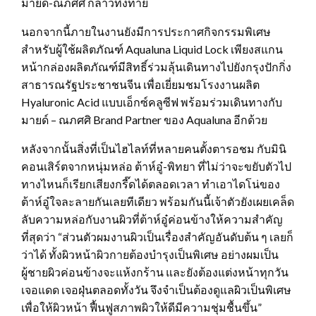
มายด์-ณภศศิ กล่าวทิ้งท้าย
นอกจากนี้ภายในงานยังมีการประกาศกิจกรรมพิเศษ
สำหรับผู้ใช้ผลิตภัณฑ์ Aqualuna Liquid Lock เพียงสแกน
หน้ากล่องผลิตภัณฑ์มีสิทธิ์ร่วมลุ้นเดินทางไปยังกรุงปักกิ่ง
สาธารณรัฐประชาชนจีน เพื่อเยี่ยมชมโรงงานผลิต
Hyaluronic Acid แบบเอ็กซ์คลูซีฟ พร้อมร่วมเดินทางกับ
มายด์ – ณภศศิ Brand Partner ของ Aqualuna อีกด้วย
หลังจากนั้นสิ่งที่เป็นไฮไลท์ที่หลายคนตั้งตารอชม กับมินิ
คอนเสิร์ตจากหนุ่มหล่อ ต้าห์อู๋-พิทยา ที่ไม่ว่าจะขยับตัวไป
ทางไหนก็เรียกเสียงกรี๊ดได้ตลอดเวลา ทำเอาไดโน่ของ
ต้าห์อู๋ใจละลายกันเลยทีเดียว พร้อมกันนี้เจ้าตัวยังเผยเคล็ด
ลับความหล่อกับงานผิวที่ต้าห์อู๋ค่อนข้างให้ความสำคัญ
ที่สุดว่า “ส่วนตัวผมงานผิวเป็นเรื่องสำคัญอันดับต้น ๆ เลยก็
ว่าได้ ทั้งผิวหน้าผิวกายต้องบำรุงเป็นพิเศษ อย่างผมเป็น
ผู้ชายผิวค่อนข้างจะแห้งกร้าน และยังต้องแต่งหน้าทุกวัน
เจอแดด เจอฝุ่นตลอดทั้งวัน จึงจำเป็นต้องดูแลผิวเป็นพิเศษ
เพื่อให้ผิวหน้า ฟื้นฟูสภาพผิวให้ดีมีความชุ่มชื้นขึ้น”