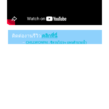
ติดต่องานรีวิว
คลิกที่นี่
CHILLWONPAI : ชิลวนไป by แพนด้าบวมน้ำ