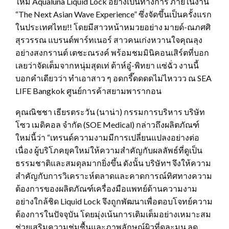
ใหม่ Aqualuna Liquid Lock อย่างเป็นทางการ ภายในงาน
“The Next Asian Wave Experience” ซึ่งจัดขึ้นเป็นครั้งแรก
ในประเทศไทย!! โดยมีสาวหน้าหมวยอย่าง มายด์-ณภศศิ
สุรวรรณ แบรนด์พาร์ทเนอร์ สาวคนเก่งหวานใจคุณลุง
อย่างสงกรานต์ เตชะณรงค์ พร้อมชมมินิคอนเสิร์ตที่บอก
เลยว่าจัดเต็มจากหนุ่มสุดเท่ ต้าห์อู๋-พิทยา แซ่ฉั่ว งานนี้
บอกคำเดียวว่า ทำเอาสาว ๆ อดกรี๊ดดดดไม่ไหววว ณ SEA
LIFE Bangkok ศูนย์การค้าสยามพารากอน
คุณณิชชา เธียรตระวัน (นาน่า) กรรมการบริหาร บริษัท
โซว เมดิคอล จำกัด (SOE Medical) กล่าวถึงผลิตภัณฑ์
ใหม่นี้ว่า “เทรนด์ความงามมีการเปลี่ยนแปลงอย่างต่อ
เนื่อง ผู้บริโภคยุคใหม่ให้ความสำคัญกับผลลัพธ์ที่ดูเป็น
ธรรมชาติและสมดุลมากยิ่งขึ้น ดังนั้น บริษัทฯ จึงให้ความ
สำคัญกับการวิเคราะห์ตลาดและคาดการณ์ทิศทางความ
ต้องการของผลิตภัณฑ์เครื่องมือแพทย์ด้านความงาม
อย่างใกล้ชิด Liquid Lock จึงถูกพัฒนาเพื่อตอบโจทย์ความ
ต้องการในปัจจุบัน โดยมุ่งเน้นการเติมเต็มอย่างเหมาะสม
ช่วยเสริมความชุ่มชื้นและภาพลักษณ์ผิวที่ดูละมุน ลด