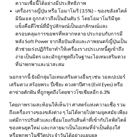
ความเชื่อนี้ได้อย่างมีประสิทธิภาพ
เครื่องรางญี่ปุ่น หรือ โอมาโมริ (3.5%) – ของขลังสไตล์
มินิมอล ถูกกล่าวถึงเป็นอันดับ 5 โดยโอมาโมริมีจุด
แข็งคือดีไซน์ที่มีรูปลักษณ์เป็นเอกลักษณ์และ
ครอบคลุมการขอพรที่หลากหลาย ประกอบกับการมี
พลัง Soft Power จากสื่อบันเทิงและภาพยนตร์ญี่ปุ่นเป็น
ตัวช่วยเร่งปฏิกิริยาทำให้เครื่องรางประเภทนี้ดูเข้าถึง
ง่าย เป็นมิตร และมักถูกพูดถึงในฐานะไอเทมเสริมดวง
ที่น่าพกพาและน่าสะสม
นอกจากนี้ ยังมีกลุ่มไอเทมเสริมดวงอื่นๆ เช่น วอลเปเปอร์
เสริมดวง สร้อยพระ ปี่เซียะ ดวงตาปีศาจ (Evil Eyes) หรือ
ตาข่ายดักฝัน ที่ถูกพูดถึงโดยชาวโซเชียลอีก 6.3%
โดยภาพรวมสะท้อนให้เห็นว่า ศาสตร์แห่งความเชื่อ รวม
ถึงเครื่องรางของขลังต่าง ๆ ไม่ได้หายไปตามยุคสมัย เพียง
แต่มีการปรับตัวและเชื่อมโยงกับสินค้าที่เข้ากับไลฟ์สไตล์
ของคนยุคใหม่ และกลายมาเป็นไอเทมที่จำเป็นต้องใส่
หรือพกพาในชีวิตประจำวันได้อย่างแยบยล