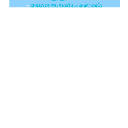
CHILLWONPAI : ชิลวนไป by แพนด้าบวมน้ำ