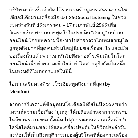
บริษัท ดาต้าเซ็ต จำกัด ได้รวบรวมข้อมูลบทสนทนาบนโซ
เชียลมีเดียผ่านเครื่องมือ dxt:360 Social Listening ในช่วง
ระหว่างวันที่ 19 มกราคม – 17 กุมภาพันธ์ 2569 เพื่อ
วิเคราะห์ภาพรวมการพูดถึงในประเด็น “สายมู” บนโลก
ออนไลน์ โดยบทความนี้จะพาไปสำรวจว่าไอเทมสายมูใด
ถูกพูดถึงมากที่สุด คนส่วนใหญ่นิยมขอเรื่องอะไร และเมื่อ
ขอเรื่องนั้นแล้ว พวกเขาหันไปพึ่งพาอะไรเพิ่มเติมในโลก
ออนไลน์ เพื่อทำความเข้าใจว่าทำไมสายมูจึงยังเป็นหนึ่ง
ในเทรนด์ที่ไม่ตกกระแสในปีนี้
ไอเทมเสริมดวงที่ชาวโซเชียลพูดถึงมากที่สุด (by
Mention)
จากการวิเคราะห์ข้อมูลบนโซเชียลมีเดียในปี 2569 พบว่า
เทรนด์ความเชื่อเรื่อง “มูเตลู” ได้เปลี่ยนผ่านจากการกราบ
ไหว้ขอพรตามขนบดั้งเดิม ไปสู่การผสานความเชื่อเข้ากับ
ไลฟ์สไตล์ผ่านของใช้และเครื่องประดับในชีวิตประจำวัน
สะท้อนให้เห็นถึงพฤติกรรมของผู้บริโภคที่ต้องการเครื่อง