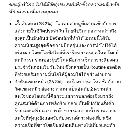
ของผู้บริโภค ไม่ได้มีวัตถุประสงค์เพื่อชี้วัดความขลังหรือ
ชี้นำความเชื่อส่วนบุคคล
เสื้อสีมงคล (38.2%) – ไอเทมสายมูที่ผสานเข้ากับการ
แต่งกายในชีวิตประจำวัน โดยมีปริมาณการกล่าวถึง
สูงสุดเป็นอันดับ 1 ปัจจัยหลักที่ทำให้ไอเทมนี้ได้รับ
ความนิยมสูงสุดคือความยืดหยุ่นและการนำไปใช้ได้
จริง ตอบโจทย์ไลฟ์สไตล์ที่เร่งรีบของคนยุคใหม่ โดยมี
พฤติกรรมร่วมของผู้บริโภคคือการเช็กตารางสีมงคล
ประจำวันก่อนเริ่มวันใหม่ ซึ่งกลายเป็น Routine ยอดฮิต
ที่ช่วยเสริมความมั่นใจให้ผู้สวมใส่ได้อย่างง่ายดาย
กังหันแชกงหมิว (26.3%) – เครื่องรางนำโชคชื่อดังจาก
วัดแชกงหมิว ฮ่องกง ตามมาเป็นอันดับ 2 ความน่า
สนใจของไอเทมนี้คือกระแสการบอกต่อเชิงบวกถึง
คุณสมบัติด้านการพลิกร้ายกลายเป็นดีปกป้องสิ่งชั่ว
ร้าย และเสริมดวงการค้าขาย นอกจากนี้ กราฟความ
สนใจที่พุ่งสูงยังสอดรับกับเทรนด์การท่องเที่ยวเชิง
ความเชื่อที่ชาวโซเชียลนิยมเดินทางไปเที่ยวและทำ