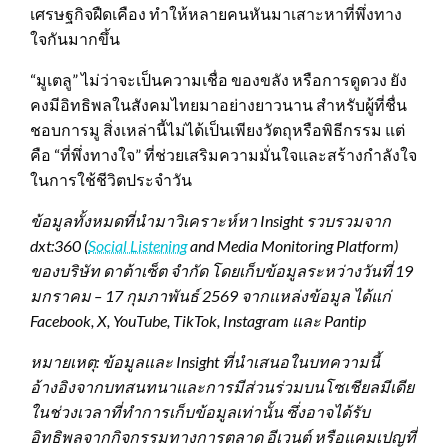
เศรษฐกิจฝืดเคือง ทำให้หลายคนหันมาเสาะหาที่พึ่งทาง
ใจกันมากขึ้น
“มูเตลู” ไม่ว่าจะเป็นความเชื่อ ของขลัง หรือการดูดวง ยัง
คงมีอิทธิพลในสังคมไทยมาอย่างยาวนาน สำหรับผู้ที่ชื่น
ชอบการมู สิ่งเหล่านี้ไม่ได้เป็นเพียงวัตถุหรือพิธีกรรม แต่
คือ “ที่พึ่งทางใจ” ที่ช่วยเสริมความมั่นใจและสร้างกำลังใจ
ในการใช้ชีวิตประจำวัน
ข้อมูลทั้งหมดที่นำมาวิเคราะห์หา
Insight
รวบรวมจาก
dxt:360 (
Social Listening
and Media Monitoring Platform)
ของบริษัท ดาต้าเซ็ต จำกัด โดยเก็บข้อมูลระหว่างวันที่
19
มกราคม –
17
กุมภาพันธ์
2569 จากแหล่งข้อมูล ได้แก่
Facebook, X, YouTube, TikTok, Instagram และ Pantip
หมายเหตุ: ข้อมูลและ
Insight
ที่นำเสนอในบทความนี้
อ้างอิงจากบทสนทนาและการมีส่วนร่วมบนโซเชียลมีเดีย
ในช่วงเวลาที่ทำการเก็บข้อมูลเท่านั้น ซึ่งอาจได้รับ
อิทธิพลจากกิจกรรมทางการตลาด อีเวนต์ หรือแคมเปญที่