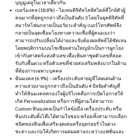
บุญมูเตลูในเวลาเดียวกัน
เบอร์มงคล (18.8%) – ไอเทมดิจิทัลไลฟ์สไตล์ที่ใกล้ตัวผู้
คนมากที่สุดถูกกล่าวถึงเป็นอันดับ 3 โดยในยุคดิจิทัลที่
สมาร์ทโฟนกลายเป็นอวัยวะสำคัญ เบอร์โทรศัพท์จึง
กลายเป็นจุดเชื่อมโยงทางความเชื่อที่ผู้คนมองว่า
สามารถปรับเปลี่ยนได้ง่ายและจับต้องผลลัพธ์ได้ชัดเจน
โดยพฤติกรรมบนโซเชียลส่วนใหญ่มักเป็นการผูกโยง
เข้ากับศาสตร์แห่งตัวเลข เพื่อเฟ้นหาชุดตัวเลขที่สอด
รับกับพื้นดวง หรือตัวเลขที่ช่วยส่งเสริมพลังบวกในด้าน
ที่ต้องการเฉพาะบุคคล
หินมงคล (6.9%) – เครื่องประดับสายมูที่โดดเด่นด้าน
ความสวยงามถูกกล่าวถึงเป็นอันดับ 4 ปัจจัยสำคัญที่
ทำให้หินมงคลครองใจผู้บริโภคคือการเปิดโอกาสให้
เกิด Personalization หรือการที่ผู้สวมใส่สามารถ
Custom หินมงคลเป็นกำไลข้อมือ เครื่องประดับ หรือ
หินประดับตั้งโต๊ะได้ตามใจชอบ พร้อมทั้งสามารถเลือก
ชนิดของหินเพื่อเสริมจุดเด่นหรืออุดรอยรั่วในดวง
ชะตา และก่อให้เกิดการผสมผสานระหว่างแฟชั่นและ