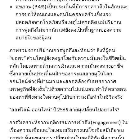
สุขภาพ (9.4%) เป็นประเด็นที่มีการกล่าวถึงในลักษณะ
การขอให้ตนเองและคนในครอบครัวแข็งแรง
ปลอดภัยจากโรคภัยหรือเหตุไม่คาดคิด แม้ปริมาณ
การพูดถึงไม่มากนัก แต่ยังคงเป็นพื้นฐานของความ
สบายใจของผู้คน
ภาพรวมจากปริมาณการพูดถึงสะท้อนว่า สิ่งที่ผู้คน
“ขอพร” ส่วนใหญ่ยังคงผูกโยงกับความมั่นคงในชีวิตเป็น
หลัก โดยเฉพาะด้านการเงินและความมั่นคงทางอาชีพ
ซึ่งกลายเป็นประเด็นหลักของกระแสสายมูในโลก
ออนไลน์ช่วงที่ผ่านมา และสอดคล้องกับบรรยากาศ
เศรษฐกิจที่ยังเต็มไปด้วยความไม่แน่นอน ทำให้หลายคน
มองหาที่พึ่งทางใจควบคู่ไปกับการลงมือทำในชีวิตจริง
“ออฟไลน์-ออนไลน์” ปี 2569 สายมูเปลี่ยนไปอย่างไร?
การวิเคราะห์จากพฤติกรรมการเข้าถึง (Engagement) ใน
เรื่องความเชื่อและไอเทมเสริมดวงบนโซเชียลมีเดีย พบ
ภาพสะท้อนของการเปลี่ยนผ่านในยุคดิจิทัล คือการเน้น