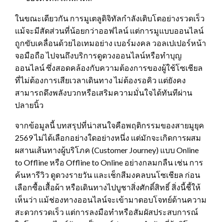
ในขณะเดียวกัน การมูเตลูดิจิทัลกำลังเติบโตอย่างรวดเร็ว
แม้จะมีสัดส่วนที่น้อยกว่าออฟไลน์ แต่การมูแบบออนไลน์
ถูกขับเคลื่อนด้วยไอเทมอย่าง เบอร์มงคล วอลเปเปอร์หน้า
จอมือถือ ไปจนถึงบริการดูดวงออนไลน์หรือทำบุญ
ออนไลน์ ซึ่งสอดคล้องกับความต้องการของผู้ใช้โซเชียล
ที่ไม่ต้องการเสียเวลาเดินทาง ไม่ต้องรอคิว แต่ยังคง
สามารถดึงพลังบวกหรือเสริมความมั่นใจได้ทันทีผ่าน
ปลายนิ้ว
จากข้อมูลนี้ บทสรุปที่น่าสนใจคือพฤติกรรมของสายมูยุค
2569 ไม่ได้เลือกอย่างใดอย่างหนึ่ง แต่มักจะเกิดการผสม
ผสานเส้นทางผู้บริโภค (Customer Journey) แบบ Online
to Offline หรือ Offline to Online อย่างกลมกลืน เช่น การ
ค้นหารีวิว ดูดวงรายวัน และเช็กสีมงคลบนโซเชียล ก่อน
เลือกซื้อเสื้อผ้า หรือเดินทางไปบูชาสิ่งศักดิ์สิทธิ์ สิ่งนี้ชี้ให้
เห็นว่า แม้ช่องทางออนไลน์จะเข้ามาตอบโจทย์ด้านความ
สะดวกรวดเร็ว แต่การลงมือทำหรือสัมผัสประสบการณ์