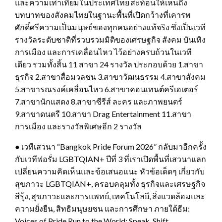
และความเท่าเทียมในประเทศไทย สะท้อนให้เห็นถึง
บทบาทของสังคมไทยในฐานะพื้นที่เปิดกว้างที่เคารพ
ศักดิ์ศรีความเป็นมนุษย์ของทุกคนอย่างแท้จริง ซึ่งเป็นเวที
รางวัลระดับชาติที่รวบรวมมิติของเศรษฐกิจ สังคม บันเทิง
การเมือง และการเคลื่อนไหว ไว้อย่างครบถ้วนในเวที
เดียว รวมทั้งสิ้น 11 สาขา 24 รางวัล ประกอบด้วย 1.สาขา
ธุรกิจ 2.สาขาสื่อมวลชน 3.สาขาวัฒนธรรม 4.สาขาสังคม
5.สาขารณรงค์เคลื่อนไหว 6.สาขาคอนเทนต์ครีเอเตอร์
7.สาขานักแสดง 8.สาขาซีรีส์ ละคร และภาพยนตร์
9.สาขาดนตรี 10.สาขา Drag Entertainment 11.สาขา
การเมือง และรางวัลพิเศษอีก 2 รางวัล
● เวทีเสวนา “Bangkok Pride Forum 2026” กลับมาอีกครั้ง
กับเวทีฟอรั่ม LGBTQIAN+ ปีที่ 3 ที่เราเปิดพื้นที่เสวนาแลก
เปลี่ยนความคิดเห็นและข้อเสนอแนะ หัวข้อเด็ดๆ เกี่ยวกับ
สุขภาวะ LGBTQIAN+, ครอบคลุมทั้ง ธุรกิจและเศรษฐกิจ
สีรุ้ง, สุขภาวะและการแพทย์, เทคโนโลยี, สิ่งแวดล้อมและ
ความยั่งยืน, สิทธิมนุษยชน และการศึกษา ภายใต้ธีม:
Voices of Pride Run to the World: Speak. Shift.