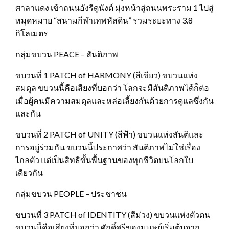
ศาลาแดง เข้าถนนอังรีดูนังต์ มุ่งหน้าสู่ถนนพระราม 1 ไปสู่
หมุดหมาย “สนามกีฬาเทพหัสดิน” รวมระยะทาง 3.8
กิโลเมตร
กลุ่มขบวน PEACE – สันติภาพ
ขบวนที่ 1 PATCH of HARMONY (สีเขียว) ขบวนแห่ง
สมดุล ขบวนนี้คือเสียงที่บอกว่า โลกจะมีสันติภาพได้ก็ต่อ
เมื่อผู้คนมีความสมดุลและหล่อเลี้ยงกันด้วยการดูแลซึ่งกัน
และกัน
ขบวนที่ 2 PATCH of UNITY (สีฟ้า) ขบวนแห่งสันติและ
การอยู่ร่วมกัน ขบวนนี้ประกาศว่า สันติภาพไม่ใช่เรื่อง
ไกลตัว แต่เป็นสิทธิขั้นพื้นฐานของทุกชีวิตบนโลกใบ
เดียวกัน
กลุ่มขบวน PEOPLE – ประชาชน
ขบวนที่ 3 PATCH of IDENTITY (สีม่วง) ขบวนแห่งตัวตน
ขบวนนี้คือเสียงที่บอกว่า ศักดิ์ศรีของมนุษย์เริ่มต้นจาก