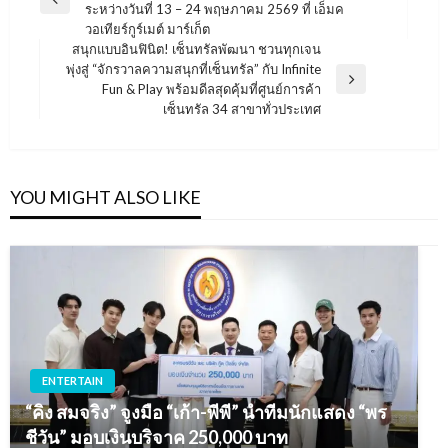
เรื่อง
Previous
ระหว่างวันที่ 13 – 24 พฤษภาคม 2569 ที่ เอ็มค
Post
วอเทียร์กูร์เมต์ มาร์เก็ต
สนุกแบบอินฟินิต! เซ็นทรัลพัฒนา ชวนทุกเจน
พุ่งสู่ “จักรวาลความสนุกที่เซ็นทรัล” กับ Infinite
Next
Fun & Play พร้อมดีลสุดคุ้มที่ศูนย์การค้า
Post
เซ็นทรัล 34 สาขาทั่วประเทศ
YOU MIGHT ALSO LIKE
ENTERTAIN
“คิง สมจริง” จูงมือ “เก้า-พีพี” นำทีมนักแสดง “พร
ชีวัน” มอบเงินบริจาค 250,000 บาท