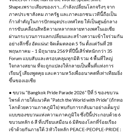
Shape.เพราะเสียงของเรา…กำลังเปลี่ยนโลกจริงๆ จาก
ภาคประชาสังคม ภาครัฐ และภาคเอกชน เวทีนี้ถือเป็น
ก้าวสำคัญในการปักหมุดประเทศไทย ให้เป็นศูนย์กลาง
การขับเคลื่อนสิทธิความหลากหลายทางเพศในเอเชีย
ผ่านกระบวนการแลกเปลี่ยนและสร้างความเข้าใจร่วมกัน
อย่างลึกซึ้ง อัดแน่น! จัดเต็มตลอด 5 วัน ตั้งแต่วันที่ 28
พฤษภาคม – 1 มิถุนายน 2569 ที่ปีนี้เสิร์ฟหนักกว่า 35
Forum แบบสับและครอบคลุมทุกมิติ รวม 4 พื้นที่ใหญ่
ใจกลางสยาม ที่จะถูกแปลงให้กลายเป็นพื้นที่แห่งการ
เรียนรู้ เสียงพูดคุย และความหวังเพื่ออนาคตที่เท่าเทียมยิ่ง
ขึ้นของเอเชีย
● ขบวน “Bangkok Pride Parade 2026” ปีที่ 5 ของขบวน
ไพรด์ ภายใต้แนวคิด “Patch the World with Pride” (ถักทอ
โลกด้วยความภาคภูมิใจ) พบกับการกลับมาอย่างเต็มรูป
แบบของขบวนแห่งความภาคภูมิใจ ซึ่งปีนี้ประกอบด้วย 6
ขบวนหลัก 6 สี ที่เปรียบเสมือน 6 มิติของโลกที่ร้อยเรียง
เข้าด้วยกันภายใต้ 3 หัวใจหลัก PEACE-PEOPLE-PRIDE :