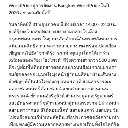
WorldPride สู่การจัดงาน Bangkok WorldPride ในปี
2030 อย่างสมศักดิ์ศรี
วันอาทิตย์ที่ 31 พฤษภาคม นี้ ตั้งแต่เวลา 14.00 – 22.00 น.
ธงสีรุ้งจะโบกสะบัดอย่างสง่างามกลางใจเมือง
กรุงเทพมหานคร ในฐานะสัญลักษณ์อันทรงพลังของการ
สนับสนุนสิทธิความหลากหลายทางเพศ พร้อมเปล่งเสียง
เชิญชวนไปยัง “ชาวสีรุ้ง” จากทั่วทุกมุมโลกให้มาร่วม
เฉลิมฉลองพร้อม “ธงไพรด์” สีรุ้งความยาวกว่า 500 เมตร
ที่จะปูเต็มพื้นที่ทอดยาวตลอดแนวถนนสีลม จากแยกนรา
รมย์(คลองช่องนนทรี) มุ่งหน้าสู่ “ถนนสีลม” ผ่านเส้นทาง
สำคัญๆ ที่เป็นหัวใจของกรุงเทพฯ อาทิ สวนสาธารณะ
คลองช่องนนทรี สีลมซอย 4 แยกศาลาแดง ผ่านถนน
พระราม 4 เข้าถนนอังรีดูนังต์ ผ่านประตูคณะรัฐศาสตร์
และอักษรศาสตร์ จุฬาฯ มุ่งหน้าสู่ถนนพระราม 1 ผ่านหน้า
สยามพารากอน ลิโด้คอนเน็คท์ สยามสแควร์ แยกปทุมวัน
ไปจนถึงสนามกีฬาเทพหัสดิน เพื่อประกาศชัดถึงความเท่า
เทียมของผู้มีความหลากหลายทางเพศ พร้อมทั้งไฮไลต์กิจ