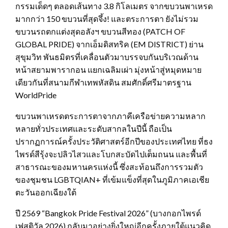
กรรมเด็ดๆ ตลอดเส้นทาง 3.8 กิโลเมตร จากขบวนพาเหรด
มากกว่า 150 ขบวนที่สุดจึ้ง! และตระการตา ยังไม่รวม
ขบวนรถตกแต่งสุดอลังฯ ขบวนสีทอง (PATCH OF
GLOBAL PRIDE) จากเอ็มดิสทริค (EM DISTRICT) ย่าน
สุขุมวิท พันธมิตรที่เคลื่อนตัวมาบรรจบกันบริเวณด้าน
หน้าสยามพารากอน แยกเฉลิมเผ่า มุ่งหน้าสู่หมุดหมาย
เดียวกันที่สนามกีฬาเทพหัสดิน สมศักดิ์ศรีมาตรฐาน
WorldPride
ขบวนพาเหรดตระการตาจากภาคีเครือข่ายความหลาก
หลายทั่วประเทศและระดับสากลในปีนี้ ถือเป็น
ปรากฏการณ์ครั้งประวัติศาสตร์อีกปีของประเทศไทย ที่ธง
ไพรด์สีรุ้งจะปลิวไสวและโบกสะบัดไปเต็มถนน และพื้นที่
สาธารณะของมหานครแห่งนี้ ซึ่งสะท้อนถึงการรวมตัว
ของชุมชน LGBTQIAN+ ที่เข้มแข็งที่สุดในภูมิภาคเอเชีย
ตะวันออกเฉียงใต้
ปี 2569 “Bangkok Pride Festival 2026” (บางกอกไพรด์
เฟสติวัล 2026) กลับมาอย่างยิ่งใหญ่อีกครั้งภายใต้แนวคิด