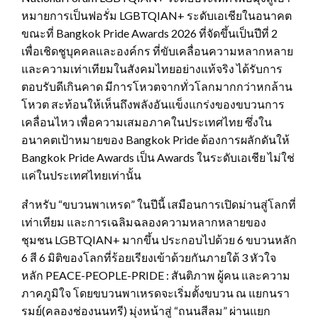
หมายการเป็นฟอรั่ม LGBTQIAN+ ระดับเอเชียในอนาคต
ขณะที่ Bangkok Pride Awards 2026 ที่จัดขึ้นเป็นปีที่ 2
เพื่อเชิดชูบุคคลและองค์กร ที่ขับเคลื่อนความหลากหลาย
และความเท่าเทียมในสังคมไทยอย่างแท้จริง ได้รับการ
ตอบรับดีเกินคาด มีการโหวตจากทั่วโลกมากกว่าหกล้าน
โหวต สะท้อนให้เห็นถึงพลังอันแข็งแกร่งของขบวนการ
เคลื่อนไหว เพื่อความเสมอภาคในประเทศไทย ซึ่งใน
อนาคตเป้าหมายของ Bangkok Pride ต้องการผลักดันให้
Bangkok Pride Awards เป็น Awards ในระดับเอเชีย ไม่ใช่
แค่ในประเทศไทยเท่านั้น
สำหรับ “ขบวนพาเหรด” ในปีนี้ เสมือนการเปิดม่านสู่โลกที่
เท่าเทียม และการเฉลิมฉลองความหลากหลายของ
ชุมชน LGBTQIAN+ มากขึ้น ประกอบไปด้วย 6 ขบวนหลัก
6 สี 6 มิติของโลกที่ร้อยเรียงเข้าด้วยกันภายใต้ 3 หัวใจ
หลัก PEACE-PEOPLE-PRIDE : สันติภาพ ผู้คน และความ
ภาคภูมิใจ โดยขบวนพาเหรดจะเริ่มตั้งขบวน ณ แยกนรา
รมย์(คลองช่องนนทรี) มุ่งหน้าสู่ “ถนนสีลม” ผ่านแยก