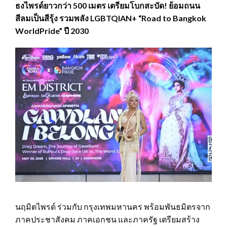
ธงไพรด์ยาวกว่า 500 เมตร เตรียมโบกสะบัด! ย้อมถนน
สีลมเป็นสีรุ้ง รวมพลัง LGBTQIAN+ “Road to Bangkok
WorldPride” ปี 2030
นฤมิตไพรด์ ร่วมกับ กรุงเทพมหานคร พร้อมพันธมิตรจาก
ภาคประชาสังคม ภาคเอกชน และภาครัฐ เตรียมสร้าง