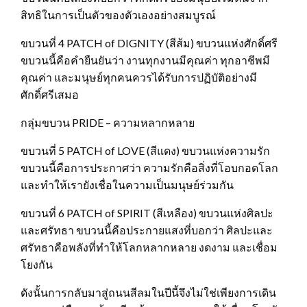
สิทธิในการเป็นตัวของตัวเองอย่างสมบูรณ์
ขบวนที่ 4 PATCH of DIGNITY (สีส้ม) ขบวนแห่งศักดิ์ศรี
ขบวนนี้คือคำยืนยันว่า งานทุกงานมีคุณค่า ทุกอาชีพมี
คุณค่า และมนุษย์ทุกคนควรได้รับการปฏิบัติอย่างมี
ศักดิ์ศรีเสมอ
กลุ่มขบวน PRIDE – ความหลากหลาย
ขบวนที่ 5 PATCH of LOVE (สีแดง) ขบวนแห่งความรัก
ขบวนนี้คือการประกาศว่า ความรักคือสิ่งที่โอบกอดโลก
และทำให้เรายังเชื่อในความเป็นมนุษย์ร่วมกัน
ขบวนที่ 6 PATCH of SPIRIT (สีเหลือง) ขบวนแห่งศิลปะ
และศรัทธา ขบวนนี้คือประกายแสงที่บอกว่า ศิลปะและ
ศรัทธาคือพลังที่ทำให้โลกหลากหลาย งดงาม และเชื่อม
โยงกัน
ดังนั้นการกลับมาสู่ถนนสีลมในปีนี้จึงไม่ใช่เพียงการเดิน