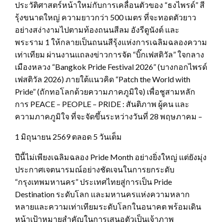
ประวัติศาสตร์หน้าใหม่กับการเคลื่อนตัวของ “ธงไพรด์” สี
รุ้งขนาดใหญ่ ความยาวกว่า 500 เมตร ที่จะทอดตัวยาว
อย่างสง่างามไปตามท้องถนนสีลม อังรีดูนังต์ และ
พระราม 1 ให้กลายเป็นถนนสีรุ้งแห่งการเฉลิมฉลองความ
เท่าเทียม ผ่านงานแถลงข่าวการจัด “บิ๊กเฟสติวัล” ใจกลาง
เมืองหลวง “Bangkok Pride Festival 2026” (บางกอกไพรด์
เฟสติวัล 2026) ภายใต้แนวคิด “Patch the World with
Pride” (ถักทอโลกด้วยความภาคภูมิใจ) เพื่อชูสามหลัก
การ PEACE – PEOPLE – PRIDE : สันติภาพ ผู้คน และ
ความภาคภูมิใจ ที่จะจัดขึ้นระหว่างวันที่ 28 พฤษภาคม –
1 มิถุนายน 2569 ตลอด 5 วันเต็ม
ปีนี้ไม่เพียงเฉลิมฉลอง Pride Month อย่างยิ่งใหญ่ แต่ยังมุ่ง
ประกาศเจตนารมณ์อย่างชัดเจนในการยกระดับ
“กรุงเทพมหานคร” ประเทศไทยสู่การเป็น Pride
Destination ระดับโลก และมหานครแห่งความหลาก
หลายและความเท่าเทียมระดับโลกในอนาคต พร้อมเดิน
หน้าเป้าหมายสำคัญในการเสนอตัวเป็นเจ้าภาพ