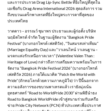
และการประกวด Drag Lip-Sync Bettle ที่ยิ่งใหญ่ที่สุดใน
เอเชียกับ Drag Arena International 2026 สุดอลังการ รวม
ถึงขบวนแดร็กพาเหรดที่ยิ่งใหญ่ตระการตาที่สุดของ
ประเทศไทย
วาดดาว – อรรณว์ ชุมาพร ประธานและผู้ก่อตั้ง บริษัท
นฤมิตไพรด์ จำกัด ในฐานะผู้จัดงาน “Bangkok Pride
Festival” (บางกอกไพรด์ เฟสติวัล) , “วันสมรสเท่าเทียม”
(Marriage Equality Day) และ“วาเลนไทน์ วาเลนฐาน –
มรดกแห่งรักเหนือกาลเวลา” (Valentine Valen Than :
Heritage of Love) กล่าวถึงการเตรียมความพร้อมในการ
จัดงาน “Bangkok Pride Festival 2026” (บางกอกไพรด์
เฟสติวัล 2026) ภายใต้แนวคิด “Patch the World with
Pride” (ถักทอโลกด้วยความภาคภูมิใจ) ว่า ปีนี้นอกจาก
ความอลังการของขบวนพาเหรดแล้ว เรายังมุ่งเน้น
ยุทธศาสตร์ “Road to WorldPride 2030” ผ่านพิธีนำธง
Road to Bangkok WorldPride เข้าสู่สนามร่วมกับเครือ
ข่าย Pride City Network (PCN) ทั่วประเทศ เพื่อประกาศ