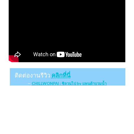
ติดต่องานรีวิว
คลิกที่นี่
CHILLWONPAI : ชิลวนไป by แพนด้าบวมน้ำ