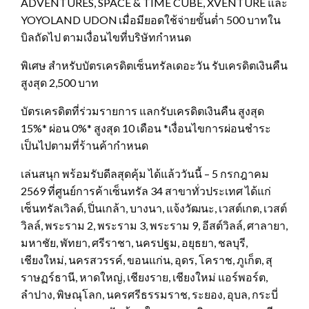
ADVENTURES, SPACE & TIME CUBE, XVENTURE และ
YOYOLAND UDON เมื่อมียอดใช้จ่ายขั้นต่ำ 500 บาทใน
บิลถัดไป ตามเงื่อนไขที่บริษัทกำหนด
พิเศษ สำหรับบัตรเครดิตเซ็นทรัลเดอะวัน รับเครดิตเงินคืน
สูงสุด 2,500 บาท
บัตรเครดิตที่ร่วมรายการ แลกรับเครดิตเงินคืน สูงสุด
15%* ผ่อน 0%* สูงสุด 10 เดือน *เงื่อนไขการผ่อนชำระ
เป็นไปตามที่ร้านค้ากำหนด
เล่นสนุก พร้อมรับดีลสุดคุ้ม ได้แล้ววันนี้ – 5 กรกฎาคม
2569 ที่ศูนย์การค้าเซ็นทรัล 34 สาขาทั่วประเทศ ได้แก่
เซ็นทรัลเวิลด์, ปิ่นเกล้า, บางนา, แจ้งวัฒนะ, เวสต์เกต, เวสต์
วิลล์, พระราม 2, พระราม 3, พระราม 9, อีสต์วิลล์, ศาลายา,
มหาชัย, พัทยา, ศรีราชา, นครปฐม, อยุธยา, ชลบุรี,
เชียงใหม่, นครสวรรค์, ขอนแก่น, อุดร, โคราช, ภูเก็ต, สุ
ราษฏร์ธานี, หาดใหญ่, เชียงราย, เชียงใหม่ แอร์พอร์ต,
ลำปาง, พิษณุโลก, นครศรีธรรมราช, ระยอง, อุบล, กระบี่