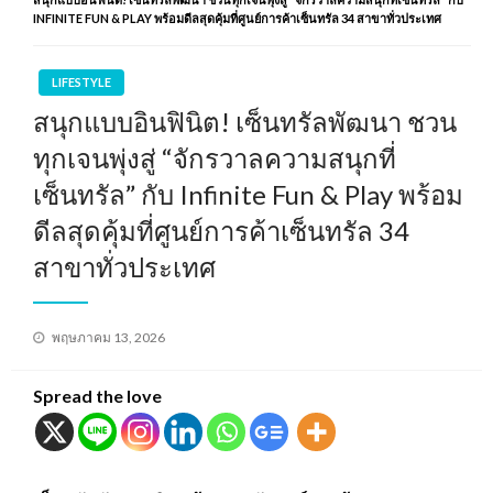
INFINITE FUN & PLAY พร้อมดีลสุดคุ้มที่ศูนย์การค้าเซ็นทรัล 34 สาขาทั่วประเทศ
LIFESTYLE
สนุกแบบอินฟินิต! เซ็นทรัลพัฒนา ชวน
ทุกเจนพุ่งสู่ “จักรวาลความสนุกที่
เซ็นทรัล” กับ Infinite Fun & Play พร้อม
ดีลสุดคุ้มที่ศูนย์การค้าเซ็นทรัล 34
สาขาทั่วประเทศ
Posted
พฤษภาคม 13, 2026
on
Spread the love