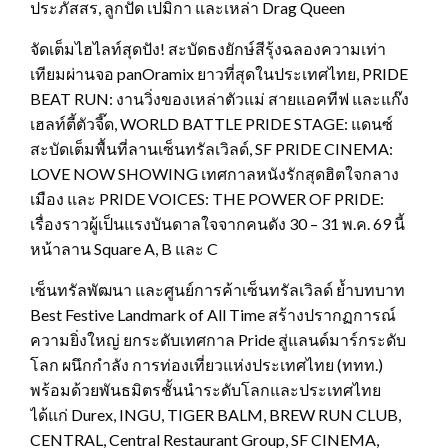
ประภัสสร, ลูกปัด เปมิกา และเหล่า Drag Queen
จัดเต็มไฮไลท์สุดปัง! สะบัดธงยักษ์สีรุ้งฉลองความเท่า
เทียมผ่านจอ panOramix ยาวที่สุดในประเทศไทย, PRIDE
BEAT RUN: งานวิ่งของเหล่าตัวแม่ สายแอคทีฟ และแก๊ง
เฮลท์ตี้ตัวจี๊ด, WORLD BATTLE PRIDE STAGE: แดนซ์
สะบัดเต็มพื้นที่ลานเซ็นทรัลเวิลด์, SF PRIDE CINEMA:
LOVE NOW SHOWING เทศกาลหนังรักสุดฮิตใจกลาง
เมือง และ PRIDE VOICES: THE POWER OF PRIDE:
เรื่องราวผู้เป็นแรงบันดาลใจจากคนดัง 30 – 31 พ.ค. 69 นี้
หน้าลาน Square A, B และ C
เซ็นทรัลพัฒนา และศูนย์การค้าเซ็นทรัลเวิลด์ ย้ำบทบาท
Best Festive Landmark of All Time สร้างปรากฏการณ์
ความยิ่งใหญ่ ยกระดับเทศกาล Pride สู่แลนด์มาร์กระดับ
โลก ผนึกกำลัง การท่องเที่ยวแห่งประเทศไทย (ททท.)
พร้อมด้วยพันธมิตรชั้นนำระดับโลกและประเทศไทย
ได้แก่ Durex, INGU, TIGER BALM, BREW RUN CLUB,
CENTRAL, Central Restaurant Group, SF CINEMA,