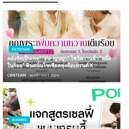
ENTERTAIN
คลั่งรักเป็นเหตุ! “ต่อ-ญาญ่า” โชว์หวานฉ่ำ “หนึ่ง
ในร้อย” ฟินสนั่นโซเชียลพุ่งติดเทรนด์ X
CBNTEAM
พฤศจิกายน 1, 2024
BUSINESS
“เพิร์ธ-แซนต้า” แท็กทีม “DOMIIA” แจกสูตรเซล