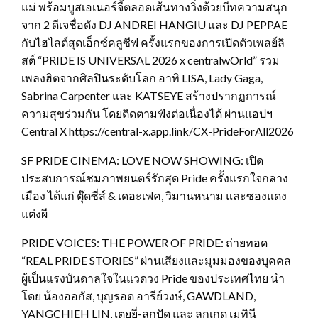
แม่ พร้อมบูสเอเนอร์จี้ตลอดเส้นทางวิ่งด้วยบีทความสนุก
จาก 2 ดีเจชื่อดัง DJ ANDREI HANGIU และ DJ PEPPAE
กับไฮไลต์สุดเอ็กซ์คลูซีฟ ครั้งแรกของการเปิดตัวเพลย์ลิ
สต์ “PRIDE IS UNIVERSAL 2026 x centralwOrld” รวม
เพลงฮิตจากศิลปินระดับโลก อาทิ LISA, Lady Gaga,
Sabrina Carpenter และ KATSEYE สร้างปรากฏการณ์
ความสุขร่วมกัน โดยติดตามฟังต่อเนื่องได้ ผ่านแอปฯ
Central X https://central-x.app.link/CX-PrideForAll2026
SF PRIDE CINEMA: LOVE NOW SHOWING: เปิด
ประสบการณ์ชมภาพยนตร์รักสุด Pride ครั้งแรกใจกลาง
เมือง ได้แก่ ตุ๊ดซี่ส์ & เดอะเฟค, วิมานหนาม และซองแดง
แต่งผี
PRIDE VOICES: THE POWER OF PRIDE: ถ่ายทอด
“REAL PRIDE STORIES” ผ่านเสียงและมุมมองของบุคคล
ผู้เป็นแรงบันดาลใจในแวดวง Pride ของประเทศไทย นำ
โดย น้องออกัส, บุญรอด อารีย์วงษ์, GAWDLAND,
YANGCHIEH LIN, เตยยี่-ลูกปัด และ ลูกเกด เมทินี