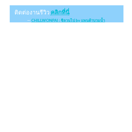
ติดต่องานรีวิว
คลิกที่นี่
CHILLWONPAI : ชิลวนไป by แพนด้าบวมน้ำ