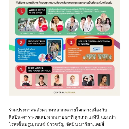
ร่วมประกาศพลังความหลากหลายใจกลางเมืองกับ
ศิลปิน-ดารา-เซเลป มากมาย อาทิ ลูกเกด เมทินี, แฮนน่า
โรสเซ็นบรูม, เบนซ์ ข้าวขวัญ, จัสมิน มาริสา, เตยยี่