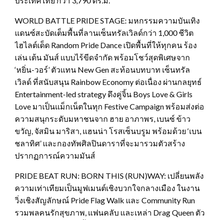
ประเทศไทย กว่า 3,790 ตร.ม.
WORLD BATTLE PRIDE STAGE: มหกรรมความบันเทิง
แดนซ์สะบัดเต็มพื้นที่ลานเซ็นทรัลเวิลด์กว่า 1,000 ชีวิต
ไฮไลต์เด็ด Random Pride Dance เปิดพื้นที่ให้ทุกคน ร้อง
เล่น เต้น มันส์ แบบไร้ขีดจำกัด พร้อมโชว์สุดพิเศษจาก
‘หยิ่น-วอร์’ ตัวแทน New Gen สะท้อนบทบาท เซ็นทรัล
เวิลด์ ที่สนับสนุน Rainbow Economy ต่อเนื่อง ผ่านกลยุทธ์
Entertainment-led strategy ดึงคู่จิ้น Boys Love & Girls
Love มาเป็นแม็กเน็ตในทุก Festive Campaign พร้อมส่งต่อ
ความสนุกระดับมหาชนจาก ฮาย อาภาพร, เบนซ์ ข้าว
ขวัญ, จัสมิน มาริสา, แฮนน่า โรสเซ็นบรูม พร้อมด้วย ‘เบน
ชลาทิศ’ และกองทัพศิลปินดาราที่จะมารวมตัวสร้าง
ปรากฏการณ์ความมันส์
PRIDE BEAT RUN: BORN THIS (RUN)WAY: เปลี่ยนพลัง
ความเท่าเทียมเป็นมูฟเมนต์เชิงบวกใจกลางเมือง ในงาน
วิ่งเชิงสัญลักษณ์ Pride Flag Walk และ Community Run
รวมพลคนรักสุขภาพ, แฟนคลับ และเหล่า Drag Queen ตัว