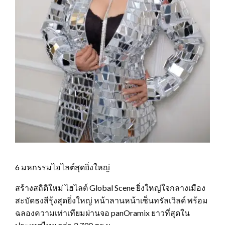
6 มหกรรมไฮไลต์สุดยิ่งใหญ่
สร้างสถิติใหม่ ไฮไลต์ Global Scene ยิ่งใหญ่ใจกลางเมือง
สะบัดธงสีรุ้งสุดยิ่งใหญ่ หน้าลานหน้าเซ็นทรัลเวิลด์ พร้อม
ฉลองความเท่าเทียมผ่านจอ panOramix ยาวที่สุดใน