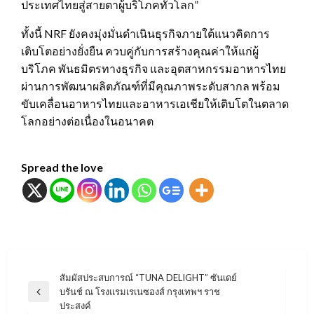
ประเทศไทยสู่สายตาผู้บริโภคทั่วโลก”
ทั้งนี้ NRF ยังคงมุ่งมั่นดำเนินธุรกิจภายใต้แนวคิดการ
เติบโตอย่างยั่งยืน ควบคู่กับการสร้างคุณค่าให้แก่ผู้
บริโภค พันธมิตรทางธุรกิจ และอุตสาหกรรมอาหารไทย
ผ่านการพัฒนาผลิตภัณฑ์ที่มีคุณภาพระดับสากล พร้อม
ขับเคลื่อนอาหารไทยและอาหารเอเชียให้เติบโตในตลาด
โลกอย่างต่อเนื่องในอนาคต
Spread the love
แนะแนว
สัมผัสประสบการณ์ “TUNA DELIGHT” ซันเดย์
บรันช์ ณ โรงแรมเรเนซองส์ กรุงเทพฯ ราช
เรื่อง
Previous
ประสงค์
Post