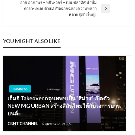
ฮาย อาภาพร – หยิ่น-วอร์ – เบน ชลาทิศ นำทีม
ดารา-เซเลบตัวแม่ เปิดฉากฉลองความหลาก
Next
หลายสุดยิ่งใหญ่!
Post
YOU MIGHT ALSO LIKE
BUSINESS
เอ็มจี Takeover กรุงเทพฯ เป็น “สีม่วง” เปิดตัว
NEW MG URBAN สร้างสีสันใหม่ให้กับวงการยาน
ยนต์
CBNT CHANNEL
มิถุนายน 23, 2026