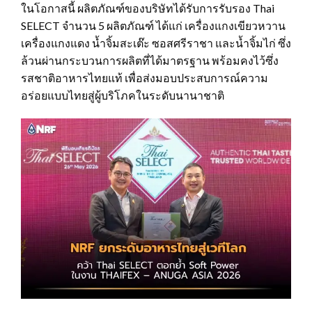
ในโอกาสนี้ ผลิตภัณฑ์ของบริษัทได้รับการรับรอง Thai
SELECT จำนวน 5 ผลิตภัณฑ์ ได้แก่ เครื่องแกงเขียวหวาน
เครื่องแกงแดง น้ำจิ้มสะเต๊ะ ซอสศรีราชา และน้ำจิ้มไก่ ซึ่ง
ล้วนผ่านกระบวนการผลิตที่ได้มาตรฐาน พร้อมคงไว้ซึ่ง
รสชาติอาหารไทยแท้ เพื่อส่งมอบประสบการณ์ความ
อร่อยแบบไทยสู่ผู้บริโภคในระดับนานาชาติ