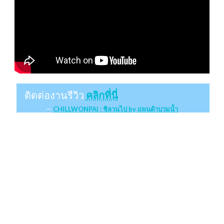
ติดต่องานรีวิว
คลิกที่นี่
CHILLWONPAI : ชิลวนไป by แพนด้าบวมน้ำ